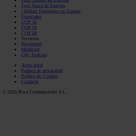
Foro Gallego de Energía
Foro Vasco de Energía
I Debate Energético en España
Especiales
COP 30
COP 29
COP 28
Servicios
Newsletter
Media kit
ON | Podcast
Aviso legal
Política de privacidad
Política de Cookies
Contacto
© 2026 Roca Comunicación S.L.