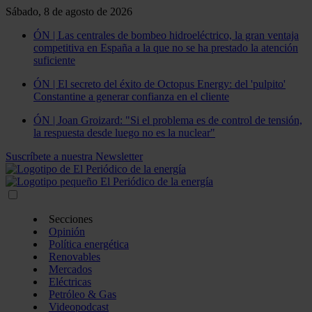
Sábado, 8 de agosto de 2026
ÓN | Las centrales de bombeo hidroeléctrico, la gran ventaja
competitiva en España a la que no se ha prestado la atención
suficiente
ÓN | El secreto del éxito de Octopus Energy: del 'pulpito'
Constantine a generar confianza en el cliente
ÓN | Joan Groizard: "Si el problema es de control de tensión,
la respuesta desde luego no es la nuclear"
Suscríbete a nuestra Newsletter
Secciones
Opinión
Política energética
Renovables
Mercados
Eléctricas
Petróleo & Gas
Videopodcast