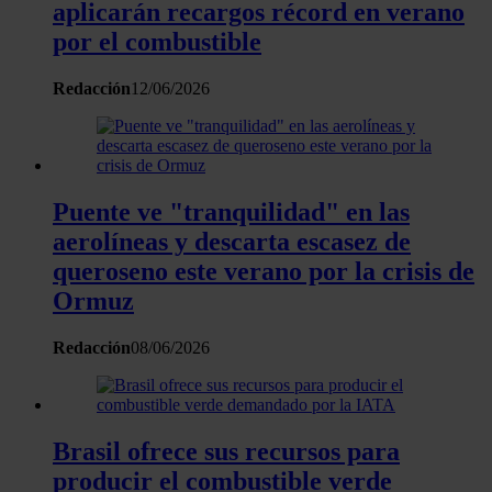
momento en la Declaración de cookies.
aplicarán recargos récord en verano
por el combustible
Las cookies de este sitio web se usan para personalizar el
contenido y los anuncios, ofrecer funciones de redes sociale
Redacción
12/06/2026
analizar el tráfico. Además, compartimos información sobre 
uso que haga del sitio web con nuestros partners de redes
sociales, publicidad y análisis web, quienes pueden combina
con otra información que les haya proporcionado o que haya
Puente ve "tranquilidad" en las
recopilado a partir del uso que haya hecho de sus servicios.
aerolíneas y descarta escasez de
queroseno este verano por la crisis de
Ormuz
Redacción
08/06/2026
Brasil ofrece sus recursos para
producir el combustible verde