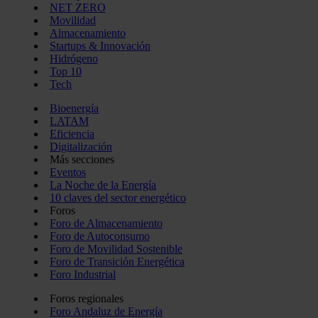
NET ZERO
Movilidad
Almacenamiento
Startups & Innovación
Hidrógeno
Top 10
Tech
Bioenergía
LATAM
Eficiencia
Digitalización
Más secciones
Eventos
La Noche de la Energía
10 claves del sector energético
Foros
Foro de Almacenamiento
Foro de Autoconsumo
Foro de Movilidad Sostenible
Foro de Transición Energética
Foro Industrial
Foros regionales
Foro Andaluz de Energía