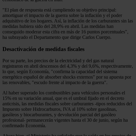
"El plan de respuesta está cumpliendo su objetivo principal:
amortiguar el impacto de la guerra sobre la inflación y el poder
adquisitivo de los hogares. Así, la inflación de los carburantes sin las
medidas hubiera sido del 28,9% en abril. Las medidas han
conseguido moderar esta cifra en más de 16 puntos porcentuales",
ha subrayado el Departamento que dirige Carlos Cuerpo.
Desactivación de medidas fiscales
Por su parte, los precios de la electricidad y del gas natural
registraron en abril descensos del 4,3% y del 9,6%, respectivamente,
lo que, según Economía, "confirma la capacidad del sistema
energético español de absorber shocks externos" por su apuesta por
las renovables, "escudo frente al impacto de la guerra".
Al haber superado los combustibles para vehículos personales el
15% en su variación anual, que es el umbral fijado en el decreto
anticrisis, las medidas fiscales sobre carburantes -tipos reducidos del
Impuesto sobre Hidrocarburos, IVA al 10% sobre gasolinas,
gasóleos y biocarburantes, y devolución parcial del gasóleo
profesional- permanecerán vigentes hasta el 30 de junio, según ha
confirmado Economía.
Ahora bien, el Ministerio ha señalado que la caída en los precios de