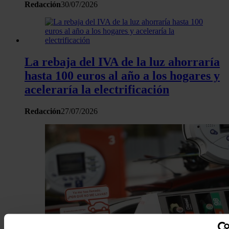
Redacción
30/07/2026
La rebaja del IVA de la luz ahorraría
hasta 100 euros al año a los hogares y
aceleraría la electrificación
Redacción
27/07/2026