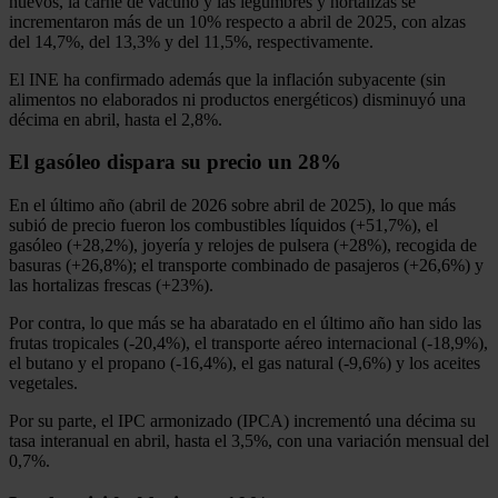
huevos, la carne de vacuno y las legumbres y hortalizas se
incrementaron más de un 10% respecto a abril de 2025, con alzas
del 14,7%, del 13,3% y del 11,5%, respectivamente.
El INE ha confirmado además que la inflación subyacente (sin
alimentos no elaborados ni productos energéticos) disminuyó una
décima en abril, hasta el 2,8%.
El gasóleo dispara su precio un 28%
En el último año (abril de 2026 sobre abril de 2025), lo que más
subió de precio fueron los combustibles líquidos (+51,7%), el
gasóleo (+28,2%), joyería y relojes de pulsera (+28%), recogida de
basuras (+26,8%); el transporte combinado de pasajeros (+26,6%) y
las hortalizas frescas (+23%).
Por contra, lo que más se ha abaratado en el último año han sido las
frutas tropicales (-20,4%), el transporte aéreo internacional (-18,9%),
el butano y el propano (-16,4%), el gas natural (-9,6%) y los aceites
vegetales.
Por su parte, el IPC armonizado (IPCA) incrementó una décima su
tasa interanual en abril, hasta el 3,5%, con una variación mensual del
0,7%.