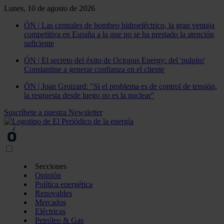
Lunes, 10 de agosto de 2026
ÓN | Las centrales de bombeo hidroeléctrico, la gran ventaja
competitiva en España a la que no se ha prestado la atención
suficiente
ÓN | El secreto del éxito de Octopus Energy: del 'pulpito'
Constantine a generar confianza en el cliente
ÓN | Joan Groizard: "Si el problema es de control de tensión,
la respuesta desde luego no es la nuclear"
Suscríbete a nuestra Newsletter
Secciones
Opinión
Política energética
Renovables
Mercados
Eléctricas
Petróleo & Gas