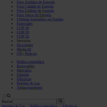
Foro Andaluz de Energía
Foro Catalán de Energía
Foro Gallego de Energía
Foro Vasco de Energía
I Debate Energético en España
Especiales
COP 30
COP 29
COP 28
Servicios
Newsletter
Media kit
ON | Podcast
Política energética
Renovables
Mercados
Opinión
Eléctricas
Petróleo & Gas
Almacenamiento
Buscar
Petróleo & Gas
·
Política energética
·
Eléctricas