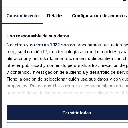
Consentimiento
Detalles
Configuración de anuncios
Los carburantes encadenan tres
semanas de subidas y se encarecen
Uso responsable de sus datos
hasta un 10% tras decaer la rebaja
Nosotros y
nuestros 1022 socios
procesamos sus datos pe
del IVA
p.ej., su dirección IP, con tecnologías como las cookies para
almacenar y acceder la información en su dispositivo con el 
Redacción
23/07/2026
ofrecer publicidad y contenido personalizados, medición de p
y contenido, investigación de audiencia y desarrollo de servi
Tiene la opción de seleccionar quién usa sus datos y con qu
propósitos. Puede cambiar o retirar su consentimiento en cu
momento desde la Declaración de cookies o clicando en el 
consentimiento.
Permitir todas
Si lo permite, también quisiéramos:
Recopilar información sobre su ubicación geográfica
puede tener una precisión de varios metros