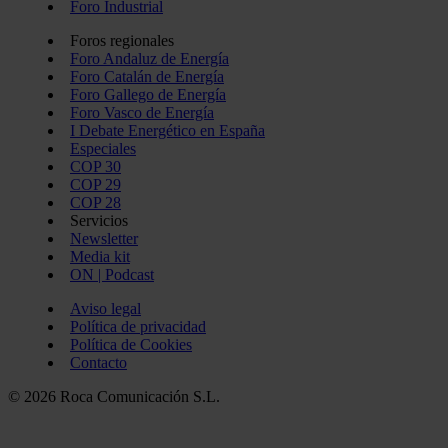
Foro Industrial
Foros regionales
Foro Andaluz de Energía
Foro Catalán de Energía
Foro Gallego de Energía
Foro Vasco de Energía
I Debate Energético en España
Especiales
COP 30
COP 29
COP 28
Servicios
Newsletter
Media kit
ON | Podcast
Aviso legal
Política de privacidad
Política de Cookies
Contacto
© 2026 Roca Comunicación S.L.