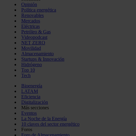
Opinión
Política energética
Renovables
Mercados
Eléctricas
Petróleo & Gas
Videopodcast
NET ZERO
Movilidad
Almacenamiento
Startups & Innovación
Hidrógeno
Top 10
Tech
Bioenergía
LATAM
Eficiencia
Digitalización
Más secciones
Eventos
La Noche de la Energía
10 claves del sector energético
Foros
Foro de Almacenamiento