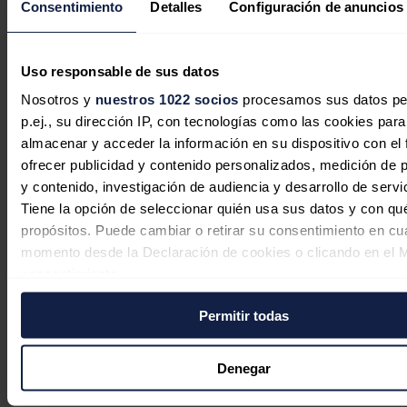
Vaca Muerta, con epicentro en la provincia argentina de Neuquén
Consentimiento
Detalles
Configuración de anuncios
(suroeste), es l
a segunda mayor reserva mundial de gas no
convencional y la cuarta de petróleo de este tipo y se encuentra
en etapa de creciente desarrollo masivo.
Uso responsable de sus datos
La colosal formación, que comenzó a ser explorada por la petrolera
YPF en 2013, ha recibido desde entonces inversiones por unos
Nosotros y
nuestros 1022 socios
procesamos sus datos pe
50.000 millones de dólares para su desarrollo.
p.ej., su dirección IP, con tecnologías como las cookies para
almacenar y acceder la información en su dispositivo con el 
Noticias relacionadas
ofrecer publicidad y contenido personalizados, medición de p
y contenido, investigación de audiencia y desarrollo de servi
Tiene la opción de seleccionar quién usa sus datos y con qu
propósitos. Puede cambiar o retirar su consentimiento en cu
La economía de Arabia Saudí se
momento desde la Declaración de cookies o clicando en el 
contrae un 4,8% interanual por la
consentimiento.
caída de la actividad petrolera
Permitir todas
Si lo permite, también quisiéramos:
Redacción
30/07/2026
Recopilar información sobre su ubicación geográfica
puede tener una precisión de varios metros
Denegar
Identificar su dispositivo analizándolo activamente p