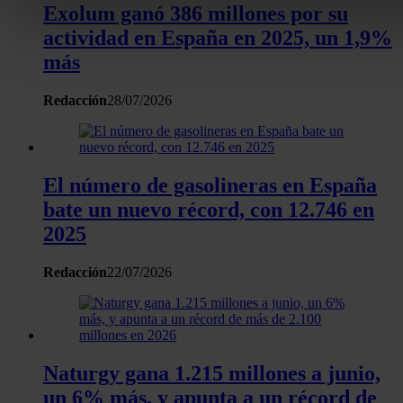
características específicas (huellas digitales)
Exolum ganó 386 millones por su
Obtenga más información sobre cómo se procesan sus dato
actividad en España en 2025, un 1,9%
personales y establezca sus preferencias en la
sección de 
más
Puede cambiar o retirar su consentimiento en cualquier mo
la Declaración de cookies.
Redacción
28/07/2026
Las cookies de este sitio web se usan para personalizar el c
y los anuncios, ofrecer funciones de redes sociales y analiza
tráfico. Además, compartimos información sobre el uso que 
El número de gasolineras en España
sitio web con nuestros partners de redes sociales, publicida
bate un nuevo récord, con 12.746 en
análisis web, quienes pueden combinarla con otra informació
2025
haya proporcionado o que hayan recopilado a partir del uso 
hecho de sus servicios.
Redacción
22/07/2026
Naturgy gana 1.215 millones a junio,
un 6% más, y apunta a un récord de