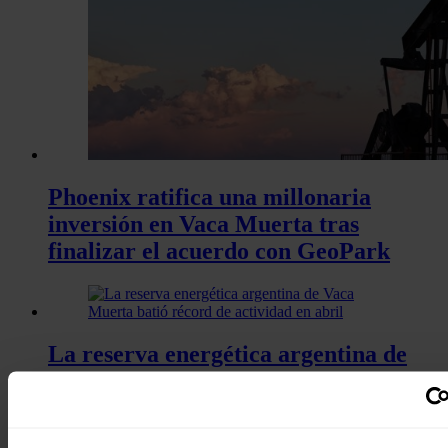
Phoenix ratifica una millonaria
inversión en Vaca Muerta tras
finalizar el acuerdo con GeoPark
La reserva energética argentina de
Vaca Muerta batió récord de
actividad en abril