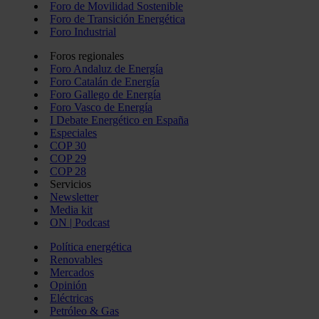
Foro de Movilidad Sostenible
Foro de Transición Energética
Foro Industrial
Foros regionales
Foro Andaluz de Energía
Foro Catalán de Energía
Foro Gallego de Energía
Foro Vasco de Energía
I Debate Energético en España
Especiales
COP 30
COP 29
COP 28
Servicios
Newsletter
Media kit
ON | Podcast
Política energética
Renovables
Mercados
Opinión
Eléctricas
Petróleo & Gas