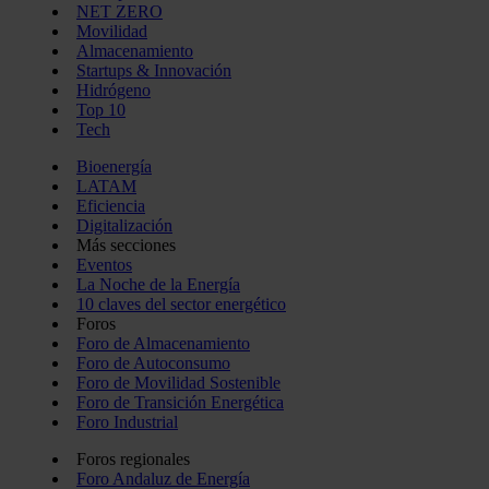
NET ZERO
Movilidad
Almacenamiento
Startups & Innovación
Hidrógeno
Top 10
Tech
Bioenergía
LATAM
Eficiencia
Digitalización
Más secciones
Eventos
La Noche de la Energía
10 claves del sector energético
Foros
Foro de Almacenamiento
Foro de Autoconsumo
Foro de Movilidad Sostenible
Foro de Transición Energética
Foro Industrial
Foros regionales
Foro Andaluz de Energía