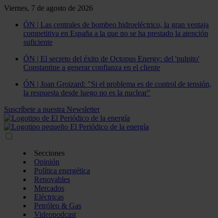
Viernes, 7 de agosto de 2026
ÓN | Las centrales de bombeo hidroeléctrico, la gran ventaja
competitiva en España a la que no se ha prestado la atención
suficiente
ÓN | El secreto del éxito de Octopus Energy: del 'pulpito'
Constantine a generar confianza en el cliente
ÓN | Joan Groizard: "Si el problema es de control de tensión,
la respuesta desde luego no es la nuclear"
Suscríbete a nuestra Newsletter
Secciones
Opinión
Política energética
Renovables
Mercados
Eléctricas
Petróleo & Gas
Videopodcast