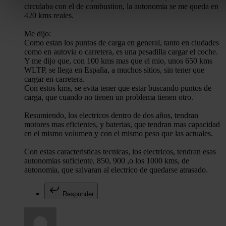
circulaba con el de combustion, la autonomia se me queda en
420 kms reales.
Las cookies de este sitio web se usan para personalizar el c
Me dijo:
funciones de redes sociales y analizar el tráfico. Además, 
Como estan los puntos de carga en general, tanto en ciudades
uso que haga del sitio web con nuestros partners de redes so
como en autovia o carretera, es una pesadilla cargar el coche.
quienes pueden combinarla con otra información que les ha
Y me dijo que, con 100 kms mas que el mio, unos 650 kms
WLTP, se llega en España, a muchos sitios, sin tener que
recopilado a partir del uso que haya hecho de sus servicios.
cargar en carretera.
Con estos kms, se evita tener que estar buscando puntos de
carga, que cuando no tienen un problema tienen otro.
Resumiendo, los electricos dentro de dos años, tendran
motores mas eficientes, y baterias, que tendran mas capacidad
en el mismo volumen y con el mismo peso que las actuales.
Con estas caracteristicas tecnicas, los electricos, tendran esas
autonomias suficiente, 850, 900 ,o los 1000 kms, de
autonomia, que salvaran al electrico de quedarse atrasado.
Responder