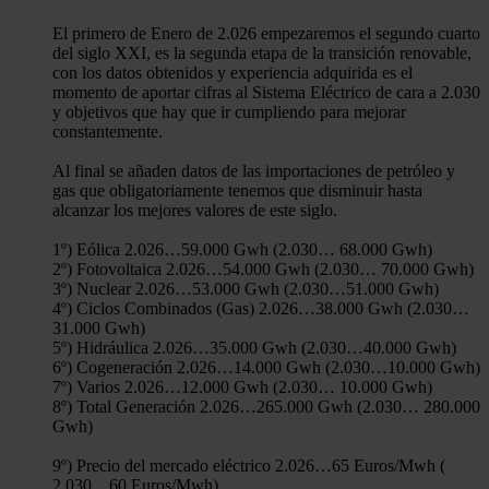
El primero de Enero de 2.026 empezaremos el segundo cuarto
del siglo XXI, es la segunda etapa de la transición renovable,
con los datos obtenidos y experiencia adquirida es el
momento de aportar cifras al Sistema Eléctrico de cara a 2.030
y objetivos que hay que ir cumpliendo para mejorar
constantemente.
Al final se añaden datos de las importaciones de petróleo y
gas que obligatoriamente tenemos que disminuir hasta
alcanzar los mejores valores de este siglo.
1º) Eólica 2.026…59.000 Gwh (2.030… 68.000 Gwh)
2º) Fotovoltaica 2.026…54.000 Gwh (2.030… 70.000 Gwh)
3º) Nuclear 2.026…53.000 Gwh (2.030…51.000 Gwh)
4º) Ciclos Combinados (Gas) 2.026…38.000 Gwh (2.030…
31.000 Gwh)
5º) Hidráulica 2.026…35.000 Gwh (2.030…40.000 Gwh)
6º) Cogeneración 2.026…14.000 Gwh (2.030…10.000 Gwh)
7º) Varios 2.026…12.000 Gwh (2.030… 10.000 Gwh)
8º) Total Generación 2.026…265.000 Gwh (2.030… 280.000
Gwh)
9º) Precio del mercado eléctrico 2.026…65 Euros/Mwh (
2.030…60 Euros/Mwh)