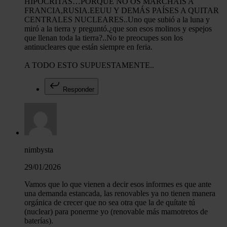
HIPÓCRITAS…PORQUE NO OS MARCHÁIS A
FRANCIA,RUSIA.EEUU Y DEMÁS PAÍSES A QUITAR
CENTRALES NUCLEARES..Uno que subió a la luna y
miró a la tierra y preguntó.¿que son esos molinos y espejos
que llenan toda la tierra?..No te preocupes son los
antinucleares que están siempre en feria.
A TODO ESTO SUPUESTAMENTE..
Responder
nimbysta
29/01/2026
Vamos que lo que vienen a decir esos informes es que ante
una demanda estancada, las renovables ya no tienen manera
orgánica de crecer que no sea otra que la de quítate tú
(nuclear) para ponerme yo (renovable más mamotretos de
baterías).