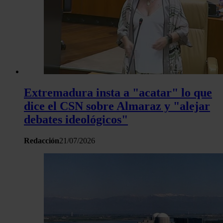
Extremadura insta a "acatar" lo que
dice el CSN sobre Almaraz y "alejar
debates ideológicos"
Redacción
21/07/2026