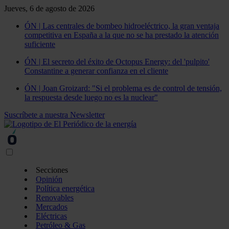
Jueves, 6 de agosto de 2026
ÓN | Las centrales de bombeo hidroeléctrico, la gran ventaja
competitiva en España a la que no se ha prestado la atención
suficiente
ÓN | El secreto del éxito de Octopus Energy: del 'pulpito'
Constantine a generar confianza en el cliente
ÓN | Joan Groizard: "Si el problema es de control de tensión,
la respuesta desde luego no es la nuclear"
Suscríbete a nuestra Newsletter
Secciones
Opinión
Política energética
Renovables
Mercados
Eléctricas
Petróleo & Gas