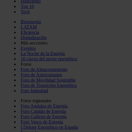
Hidrógeno
Top 10
Tech
Bioenergía
LATAM
Eficiencia
Digitalización
Más secciones
Eventos
La Noche de la Energía
10 claves del sector energético
Foros
Foro de Almacenamiento
Foro de Autoconsumo
Foro de Movilidad Sostenible
Foro de Transición Energética
Foro Industrial
Foros regionales
Foro Andaluz de Energía
Foro Catalán de Energía
Foro Gallego de Energía
Foro Vasco de Energía
I Debate Energético en España