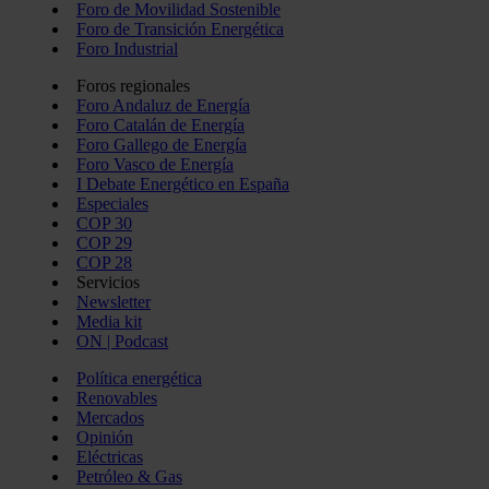
Foro de Movilidad Sostenible
Foro de Transición Energética
Foro Industrial
Foros regionales
Foro Andaluz de Energía
Foro Catalán de Energía
Foro Gallego de Energía
Foro Vasco de Energía
I Debate Energético en España
Especiales
COP 30
COP 29
COP 28
Servicios
Newsletter
Media kit
ON | Podcast
Política energética
Renovables
Mercados
Opinión
Eléctricas
Petróleo & Gas