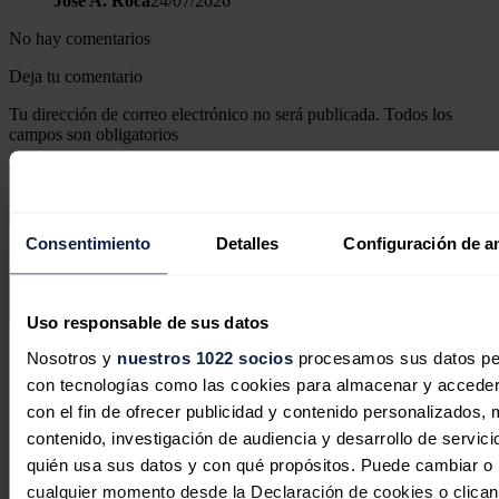
José A. Roca
24/07/2026
No hay comentarios
Deja tu comentario
Tu dirección de correo electrónico no será publicada. Todos los
campos son obligatorios
Este sitio web está protegido por reCAPTCHA y la
Política de
Consentimiento
Detalles
Configuración de a
privacidad
y
Términos de servicio
de Google aplican.
Enviar comentario
Uso responsable de sus datos
Síguenos en redes sociales
Nosotros y
nuestros 1022 socios
procesamos sus datos pers
con tecnologías como las cookies para almacenar y acceder 
con el fin de ofrecer publicidad y contenido personalizados, 
contenido, investigación de audiencia y desarrollo de servici
quién usa sus datos y con qué propósitos. Puede cambiar o r
cualquier momento desde la Declaración de cookies o clican