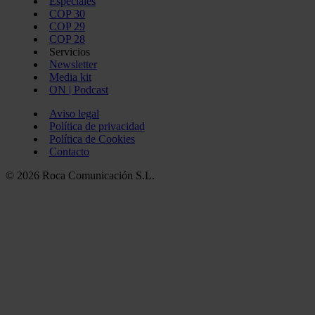
Especiales
COP 30
COP 29
COP 28
Servicios
Newsletter
Media kit
ON | Podcast
Aviso legal
Política de privacidad
Política de Cookies
Contacto
© 2026 Roca Comunicación S.L.