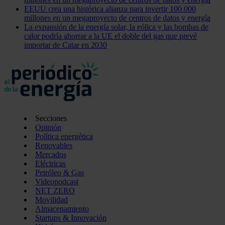
EEUU crea una histórica alianza para invertir 100.000
millones en un megaproyecto de centros de datos y energía
La expansión de la energía solar, la eólica y las bombas de
calor podría ahorrar a la UE el doble del gas que prevé
importar de Catar en 2030
Secciones
Opinión
Política energética
Renovables
Mercados
Eléctricas
Petróleo & Gas
Videopodcast
NET ZERO
Movilidad
Almacenamiento
Startups & Innovación