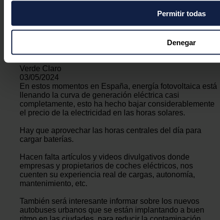
varios metros
Permitir todas
Identificar su dispositivo analizándolo activamente p
Responder
(huellas digitales)
Obtenga más información sobre cómo se procesan sus datos
Denegar
preferencias en la
sección de datos
. Puede cambiar o retira
momento en la Declaración de cookies.
Verde Claro
03/05/2024
En estos momentos en España, energía fotovoltaica está
Las cookies de este sitio web se usan para personalizar el c
llenando la curva de generación eléctrica casi
funciones de redes sociales y analizar el tráfico. Además, 
completamente, esto ha hecho bajar considerablemente
que haga del sitio web con nuestros partners de redes social
el precio de la electricidad en las horas solares.
pueden combinarla con otra información que les haya propor
Hay que aprovechar las horas centrales del día para
partir del uso que haya hecho de sus servicios.
cargar baterías.
Hacen falta artículos y videos divulgativos donde
empresas y propietarios de coches eléctricos, nos
cuenten su experiencia real de cargas, autonomía,
mantenimiento, etc.
También será interesante informar sobre los nuevos
autobuses urbanos que se están implantando a buen
ritmo en las ciudades, para reducir la contaminación