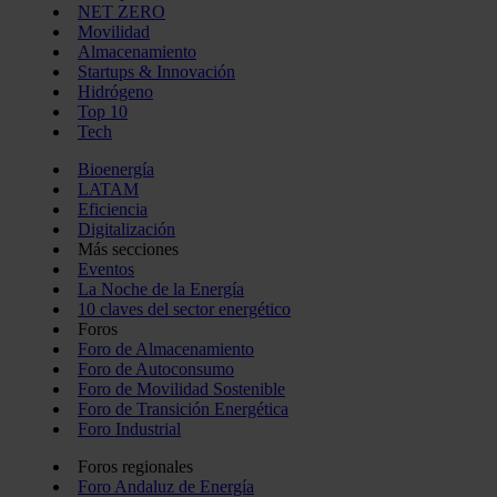
NET ZERO
Movilidad
Almacenamiento
Startups & Innovación
Hidrógeno
Top 10
Tech
Bioenergía
LATAM
Eficiencia
Digitalización
Más secciones
Eventos
La Noche de la Energía
10 claves del sector energético
Foros
Foro de Almacenamiento
Foro de Autoconsumo
Foro de Movilidad Sostenible
Foro de Transición Energética
Foro Industrial
Foros regionales
Foro Andaluz de Energía