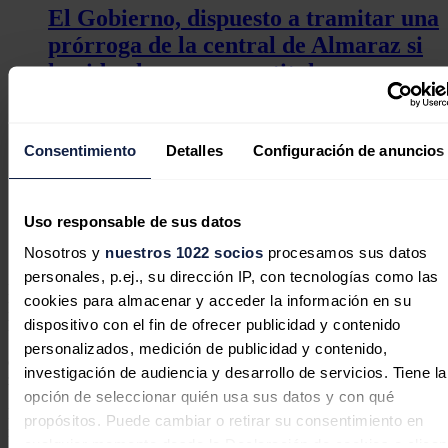
El Gobierno, dispuesto a tramitar una
prórroga de la central de Almaraz si
lo piden las empresas titulares
Consentimiento
Detalles
Configuración de anuncios
El PSOE extremeño asegura que el
Gobierno dará la prórroga de
Uso responsable de sus datos
Almaraz si las eléctricas lo piden
Nosotros y
nuestros 1022 socios
procesamos sus datos
personales, p.ej., su dirección IP, con tecnologías como las
Ha resaltado asimismo la apuesta de su Gobierno por una Estrategia
cookies para almacenar y acceder la información en su
Energética que combine las renovables como la solar, la eólica y el
dispositivo con el fin de ofrecer publicidad y contenido
hidrógeno verde, junto a otras convencionales como la nuclear,
"para reforzar nuestro sistema eléctrico y ganar en soberanía
personalizados, medición de publicidad y contenido,
energética" y su papel fundamental para la reconstrucción de las
investigación de audiencia y desarrollo de servicios. Tiene la
zonas afectadas por las riadas que causó la dana.
opción de seleccionar quién usa sus datos y con qué
Mazón ha recordado que en la actualidad, la Comunidad Valenciana
propósitos. Puede cambiar o retirar su consentimiento en
importa más de un 40% de la energía que consume, una
cualquier momento desde la Declaración de cookies o clica