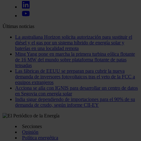
Últimas noticias
La australiana Horizon solicita autorización para sustituir el
diésel y el gas por un sistema híbrido de energía solar y
baterías en una localidad remota
Ming Yang pone en marcha la primera turbina eólica flotante
de 16 MW del mundo sobre plataforma flotante de patas
tensadas
Las fábricas de EEUU se preparan para cubrir la nueva
demanda de inversores fotovoltaicos tras el veto de la FCC a
equipos extranjeros
Acciona se alía con IGNIS para desarrollar un centro de datos
en Segovia con energía solar
India sigue dependiendo de importaciones para el 90% de su
demanda de crudo, según informe CII-EY
Secciones
Opinión
Política energética