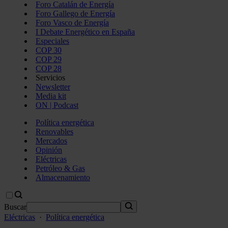
Foro Catalán de Energía
Foro Gallego de Energía
Foro Vasco de Energía
I Debate Energético en España
Especiales
COP 30
COP 29
COP 28
Servicios
Newsletter
Media kit
ON | Podcast
Política energética
Renovables
Mercados
Opinión
Eléctricas
Petróleo & Gas
Almacenamiento
Buscar
Eléctricas
·
Política energética