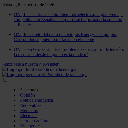
Sábado, 8 de agosto de 2026
ÓN | Las centrales de bombeo hidroeléctrico, la gran ventaja
competitiva en España a la que no se ha prestado la atención
suficiente
ÓN | El secreto del éxito de Octopus Energy: del 'pulpito'
Constantine a generar confianza en el cliente
ÓN | Joan Groizard: "Si el problema es de control de tensión,
la respuesta desde luego no es la nuclear"
Suscríbete a nuestra Newsletter
Secciones
Opinión
Política energética
Renovables
Mercados
Eléctricas
Petróleo & Gas
Videopodcast