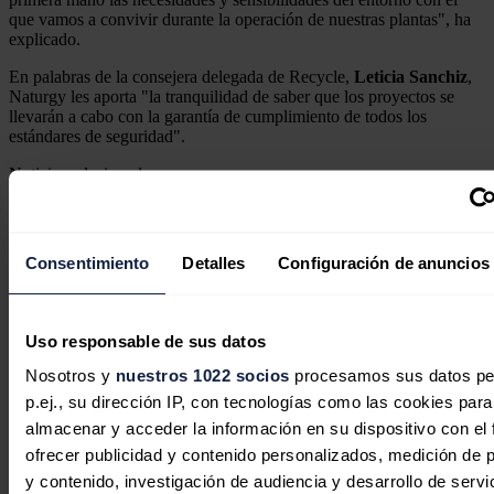
que vamos a convivir durante la operación de nuestras plantas", ha
explicado.
En palabras de la consejera delegada de Recycle,
Leticia Sanchiz
,
Naturgy les aporta "la tranquilidad de saber que los proyectos se
llevarán a cabo con la garantía de cumplimiento de todos los
estándares de seguridad".
Noticias relacionadas
Consentimiento
Detalles
Configuración de anuncios
Bankinter Investment y Plenium
Partners adquieren BG Holding del
sector del biometano
Uso responsable de sus datos
Nosotros y
nuestros 1022 socios
procesamos sus datos pe
Redacción
29/07/2026
p.ej., su dirección IP, con tecnologías como las cookies para
almacenar y acceder la información en su dispositivo con el 
ofrecer publicidad y contenido personalizados, medición de p
y contenido, investigación de audiencia y desarrollo de servi