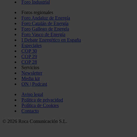
Foro Industrial
Foros regionales
Foro Andaluz de Energía
Foro Catalán de Energía
Foro Gallego de Energía
Foro Vasco de Energía
I Debate Energético en España
Especiales
COP 30
COP 29
COP 28
Servicios
Newsletter
Media kit
ON | Podcast
Aviso legal
Política de privacidad
Política de Cookies
Contacto
© 2026 Roca Comunicación S.L.