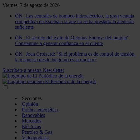
Viernes, 7 de agosto de 2026
ÓN | Las centrales de bombeo hidroeléctrico, la gran ventaja
competitiva en España a la que no se ha prestado la atención
suficiente
ÓN | El secreto del éxito de Octopus Energy: del 'pulpito'
Constantine a generar confianza en el cliente
ÓN | Joan Groizard: "Si el problema es de control de tensión,
la respuesta desde luego no es la nuclear"
Suscríbete a nuestra Newsletter
Secciones
Opinión
Política energética
Renovables
Mercados
Eléctricas
Petróleo & Gas
Videopodcast