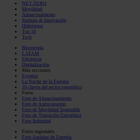
NET ZERO
Movilidad
Almacenamiento
Startups & Innovación
Hidrógeno
Top 10
Tech
Bioenergía
LATAM
Eficiencia
Digitalización
Más secciones
Eventos
La Noche de la Energía
10 claves del sector energético
Foros
Foro de Almacenamiento
Foro de Autoconsumo
Foro de Movilidad Sostenible
Foro de Transición Energética
Foro Industrial
Foros regionales
Foro Andaluz de Energía