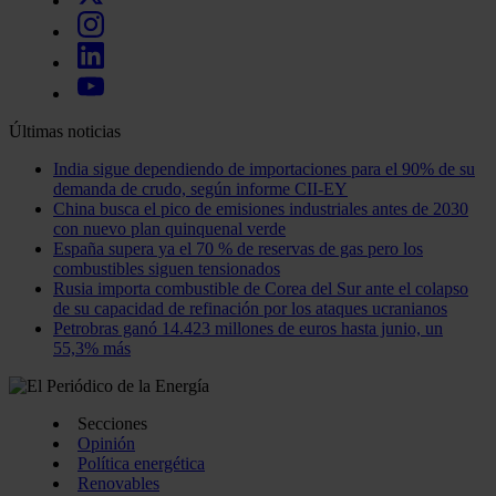
Últimas noticias
India sigue dependiendo de importaciones para el 90% de su
demanda de crudo, según informe CII-EY
China busca el pico de emisiones industriales antes de 2030
con nuevo plan quinquenal verde
España supera ya el 70 % de reservas de gas pero los
combustibles siguen tensionados
Rusia importa combustible de Corea del Sur ante el colapso
de su capacidad de refinación por los ataques ucranianos
Petrobras ganó 14.423 millones de euros hasta junio, un
55,3% más
Secciones
Opinión
Política energética
Renovables