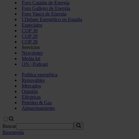
Foro Catalán de Energía
Foro Gallego de Energía
Foro Vasco de Energía
I Debate Energético en España
Especiales
COP 30
COP 29
COP 28
Servicios
Newsletter
Media kit
ON | Podcast
Política energética
Renovables
Mercados
Opinión
Eléctricas
Petróleo & Gas
Almacenamiento
Buscar
Bioenergía