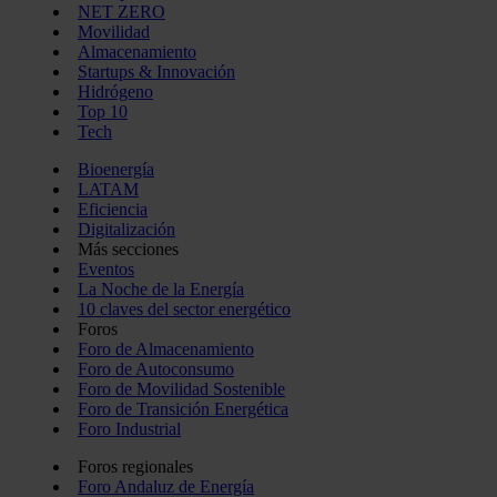
NET ZERO
Movilidad
Almacenamiento
Startups & Innovación
Hidrógeno
Top 10
Tech
Bioenergía
LATAM
Eficiencia
Digitalización
Más secciones
Eventos
La Noche de la Energía
10 claves del sector energético
Foros
Foro de Almacenamiento
Foro de Autoconsumo
Foro de Movilidad Sostenible
Foro de Transición Energética
Foro Industrial
Foros regionales
Foro Andaluz de Energía