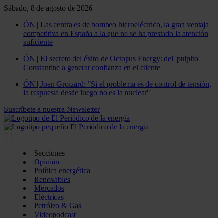
Sábado, 8 de agosto de 2026
ÓN | Las centrales de bombeo hidroeléctrico, la gran ventaja
competitiva en España a la que no se ha prestado la atención
suficiente
ÓN | El secreto del éxito de Octopus Energy: del 'pulpito'
Constantine a generar confianza en el cliente
ÓN | Joan Groizard: "Si el problema es de control de tensión,
la respuesta desde luego no es la nuclear"
Suscríbete a nuestra Newsletter
Secciones
Opinión
Política energética
Renovables
Mercados
Eléctricas
Petróleo & Gas
Videopodcast