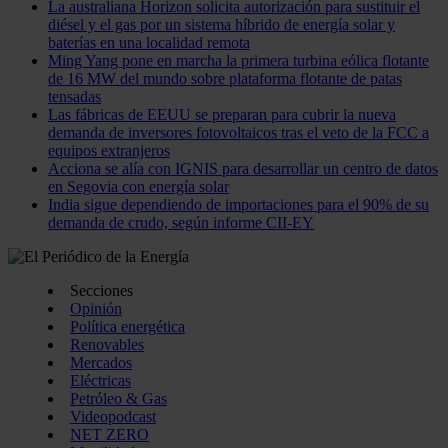
La australiana Horizon solicita autorización para sustituir el
diésel y el gas por un sistema híbrido de energía solar y
baterías en una localidad remota
Ming Yang pone en marcha la primera turbina eólica flotante
de 16 MW del mundo sobre plataforma flotante de patas
tensadas
Las fábricas de EEUU se preparan para cubrir la nueva
demanda de inversores fotovoltaicos tras el veto de la FCC a
equipos extranjeros
Acciona se alía con IGNIS para desarrollar un centro de datos
en Segovia con energía solar
India sigue dependiendo de importaciones para el 90% de su
demanda de crudo, según informe CII-EY
Secciones
Opinión
Política energética
Renovables
Mercados
Eléctricas
Petróleo & Gas
Videopodcast
NET ZERO