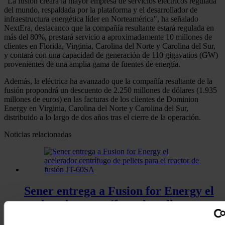
"La fusión creará la mayor empresa de servicios eléctricos regulada
del mundo, respaldada por la plataforma y el desarrollador de
infraestructura energética líder en Norteamérica", ha señalado
NextEra, destacanco que la compañía resultante estará regulada en
más del 80%, prestará servicio a aproximadamente 10 millones de
clientes en Florida, Virginia, Carolina del Norte y Carolina del Sur,
y contará con una capacidad de generación de 110 gigavatios (GW)
provenientes de una amplia gama de fuentes de energía.
Además, la eléctrica ha avanzado que la compañía resultante de la
fusión propondrá un descuento de 2.250 millones de dólares (1.935
millones de euros) en las facturas de los clientes de Dominion
Energy en Virginia, Carolina del Norte y Carolina del Sur,
distribuido a lo largo de dos años tras el cierre de la operación.
Noticias relacionadas
Sener entrega a Fusion for Energy el
acelerador centrífugo de pellets para
el reactor de fusión JT-60SA