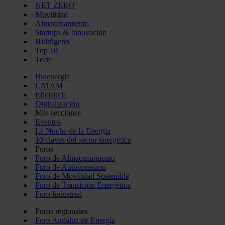
NET ZERO
Movilidad
Almacenamiento
Startups & Innovación
Hidrógeno
Top 10
Tech
Bioenergía
LATAM
Eficiencia
Digitalización
Más secciones
Eventos
La Noche de la Energía
10 claves del sector energético
Foros
Foro de Almacenamiento
Foro de Autoconsumo
Foro de Movilidad Sostenible
Foro de Transición Energética
Foro Industrial
Foros regionales
Foro Andaluz de Energía