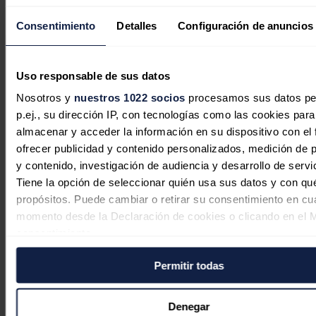
Redacción
07/08/2026
Consentimiento
Detalles
Configuración de anuncios
Uso responsable de sus datos
Nosotros y
nuestros 1022 socios
procesamos sus datos pe
p.ej., su dirección IP, con tecnologías como las cookies para
almacenar y acceder la información en su dispositivo con el 
ofrecer publicidad y contenido personalizados, medición de p
y contenido, investigación de audiencia y desarrollo de servi
Tiene la opción de seleccionar quién usa sus datos y con qu
propósitos. Puede cambiar o retirar su consentimiento en cu
momento desde la Declaración de cookies o clicando en el 
consentimiento.
Permitir todas
Si lo permite, también quisiéramos:
Recopilar información sobre su ubicación geográfica
Acciona Energía sube más de un 3%
puede tener una precisión de varios metros
Denegar