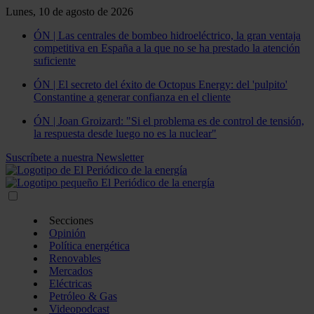
Lunes, 10 de agosto de 2026
ÓN | Las centrales de bombeo hidroeléctrico, la gran ventaja
competitiva en España a la que no se ha prestado la atención
suficiente
ÓN | El secreto del éxito de Octopus Energy: del 'pulpito'
Constantine a generar confianza en el cliente
ÓN | Joan Groizard: "Si el problema es de control de tensión,
la respuesta desde luego no es la nuclear"
Suscríbete a nuestra Newsletter
Secciones
Opinión
Política energética
Renovables
Mercados
Eléctricas
Petróleo & Gas
Videopodcast