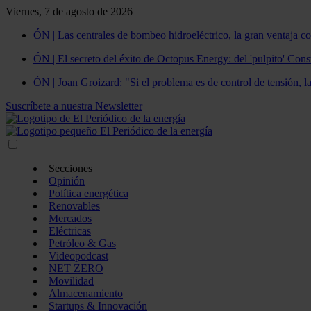
Viernes, 7 de agosto de 2026
ÓN | Las centrales de bombeo hidroeléctrico, la gran ventaja co
ÓN | El secreto del éxito de Octopus Energy: del 'pulpito' Const
ÓN | Joan Groizard: "Si el problema es de control de tensión, l
Suscríbete a nuestra Newsletter
Secciones
Opinión
Política energética
Renovables
Mercados
Eléctricas
Petróleo & Gas
Videopodcast
NET ZERO
Movilidad
Almacenamiento
Startups & Innovación