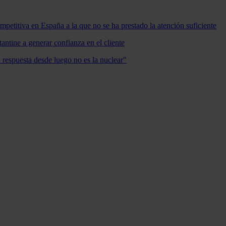
mpetitiva en España a la que no se ha prestado la atención suficiente
antine a generar confianza en el cliente
a respuesta desde luego no es la nuclear"