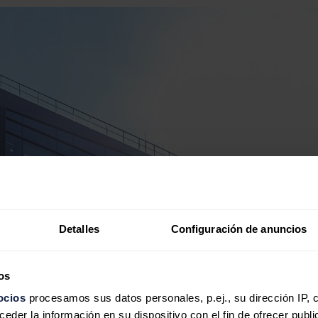
Detalles
Configuración de anuncios
os
ocios
procesamos sus datos personales, p.ej., su dirección IP, 
der la información en su dispositivo con el fin de ofrecer publi