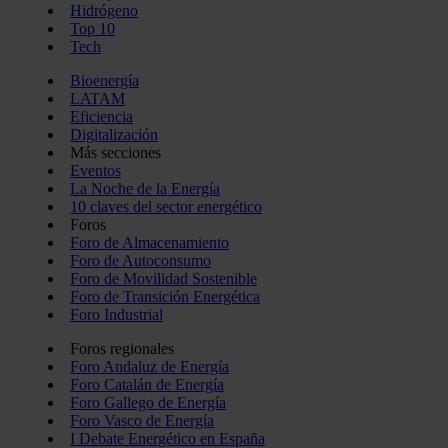
Hidrógeno
Top 10
Tech
Bioenergía
LATAM
Eficiencia
Digitalización
Más secciones
Eventos
La Noche de la Energía
10 claves del sector energético
Foros
Foro de Almacenamiento
Foro de Autoconsumo
Foro de Movilidad Sostenible
Foro de Transición Energética
Foro Industrial
Foros regionales
Foro Andaluz de Energía
Foro Catalán de Energía
Foro Gallego de Energía
Foro Vasco de Energía
I Debate Energético en España