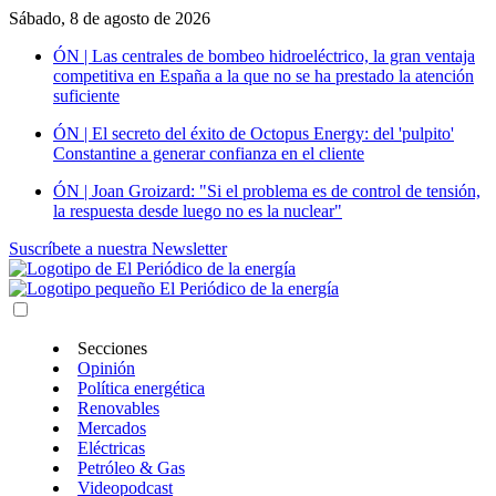
Sábado, 8 de agosto de 2026
ÓN | Las centrales de bombeo hidroeléctrico, la gran ventaja
competitiva en España a la que no se ha prestado la atención
suficiente
ÓN | El secreto del éxito de Octopus Energy: del 'pulpito'
Constantine a generar confianza en el cliente
ÓN | Joan Groizard: "Si el problema es de control de tensión,
la respuesta desde luego no es la nuclear"
Suscríbete a nuestra Newsletter
Secciones
Opinión
Política energética
Renovables
Mercados
Eléctricas
Petróleo & Gas
Videopodcast