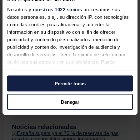
IVA, a quien ha favorecido, a quien ha beneficiado
Nosotros y
nuestros 1022 socios
procesamos sus
esencialmente, es a las grandes compañías eléctricas".
datos personales, p.ej., su dirección IP, con tecnologías
como las cookies para almacenar y acceder la
"No puede ser que en este país las eléctricas se sigan
información en su dispositivo con el fin de ofrecer
enriqueciendo, forrando, ante la inacción del Gobierno
publicidad y contenido personalizados, medición de
de España", ha advertido Pablo Fernández, quien "ante
publicidad y contenido, investigación de audiencia y
esa nueva subida del IVA al 21% en junio de la luz y del
desarrollo de servicios. Tiene la opción de seleccionar
gas", ha exigido al Ejecutivo que ponga "un tope a los
quién usa sus datos y con qué propósitos. Puede
precios", así como que acometa "una intervención del
cambiar o retirar su consentimiento en cualquier
mercado, que es la única forma de garantizar que la
momento desde la Declaración de cookies o clicando en
mayoría social en este país va a poder tener una factura
Permitir todas
el Menú de consentimiento.
tanto del gas como de la luz más asequible", según ha
concluido el dirigente de Podemos.
Si lo permite, también quisiéramos:
Denegar
Recopilar información sobre su ubicación
geográfica que puede tener una precisión de varios
metros
Noticias relacionadas
Identificar su dispositivo analizándolo activamente
para buscar características específicas (huellas