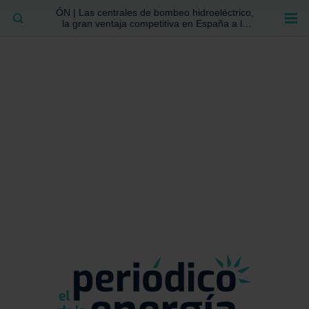
ÓN | Las centrales de bombeo hidroeléctrico,
BUSCAR
la gran ventaja competitiva en España a la
que no se ha prestado la atención suficiente