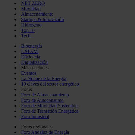
NET ZERO
Movilidad
Almacenamiento
Startups & Innovación
Hidrógeno
Top 10
Tech
Bioenergía
LATAM
Eficiencia
Digitalización
Más secciones
Eventos
La Noche de la Energía
10 claves del sector energético
Foros
Foro de Almacenamiento
Foro de Autoconsumo
Foro de Movilidad Sostenible
Foro de Transición Energética
Foro Industrial
Foros regionales
Foro Andaluz de Energía