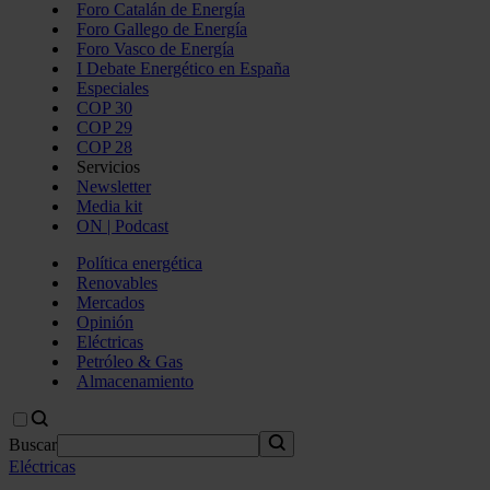
Foro Catalán de Energía
Foro Gallego de Energía
Foro Vasco de Energía
I Debate Energético en España
Especiales
COP 30
COP 29
COP 28
Servicios
Newsletter
Media kit
ON | Podcast
Política energética
Renovables
Mercados
Opinión
Eléctricas
Petróleo & Gas
Almacenamiento
Buscar
Eléctricas