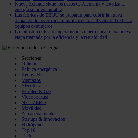
Nueva Zelanda sigue los pasos de Alemania y legaliza la
energía solar enchufable
Las fábricas de EEUU se preparan para cubrir la nueva
demanda de inversores fotovoltaicos tras el veto de la FCC a
equipos extranjeros
La industria eólica recupera impulso, pero encara una nueva
etapa marcada por la eficiencia y la rentabilidad
Secciones
Opinión
Política energética
Renovables
Mercados
Eléctricas
Petróleo & Gas
Videopodcast
NET ZERO
Movilidad
Almacenamiento
Startups & Innovación
Hidrógeno
Top 10
Tech