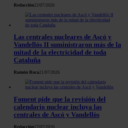
Redacción
22/07/2026
contenido y los anuncios, ofrecer funciones de redes sociale
analizar el tráfico. Además, compartimos información sobre 
uso que haga del sitio web con nuestros partners de redes
sociales, publicidad y análisis web, quienes pueden combina
con otra información que les haya proporcionado o que haya
Las centrales nucleares de Ascó y
recopilado a partir del uso que haya hecho de sus servicios.
Vandellós II suministraron más de la
mitad de la electricidad de toda
Cataluña
Ramón Roca
21/07/2026
Foment pide que la revisión del
calendario nuclear incluya las
centrales de Ascó y Vandellòs
Redacción
17/07/2026