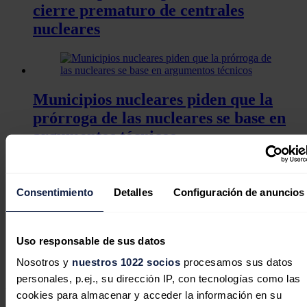
cierre prematuro de centrales
nucleares
Municipios nucleares piden que la
prórroga de las nucleares se base en
argumentos técnicos
Consentimiento
Detalles
Configuración de anuncios
El sector petrolero reivindica la
ventaja estructural de España en el
Uso responsable de sus datos
actual contexto por Oriente Próximo
Nosotros y
nuestros 1022 socios
procesamos sus datos
personales, p.ej., su dirección IP, con tecnologías como las
Abarca, según añade la nota, un radio comprendido entre los 0 y los
cookies para almacenar y acceder la información en su
10 kilómetros alrededor de estas instalaciones.