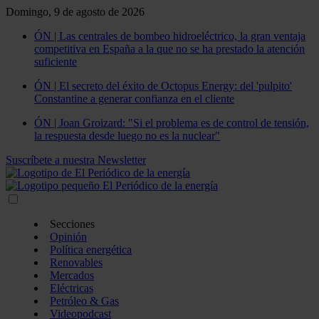
Domingo, 9 de agosto de 2026
ÓN | Las centrales de bombeo hidroeléctrico, la gran ventaja
competitiva en España a la que no se ha prestado la atención
suficiente
ÓN | El secreto del éxito de Octopus Energy: del 'pulpito'
Constantine a generar confianza en el cliente
ÓN | Joan Groizard: "Si el problema es de control de tensión,
la respuesta desde luego no es la nuclear"
Suscríbete a nuestra Newsletter
Secciones
Opinión
Política energética
Renovables
Mercados
Eléctricas
Petróleo & Gas
Videopodcast