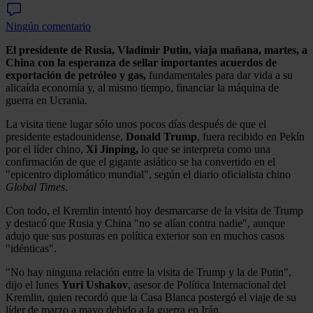
Ningún comentario
El presidente de Rusia, Vladímir Putin, viaja mañana, martes, a
China con la esperanza de sellar importantes acuerdos de
exportación de petróleo y gas,
fundamentales para dar vida a su
alicaída economía y, al mismo tiempo, financiar la máquina de
guerra en Ucrania.
La visita tiene lugar sólo unos pocos días después de que el
presidente estadounidense,
Donald Trump
, fuera recibido en Pekín
por el líder chino,
Xi Jinping,
lo que se interpreta como una
confirmación de que el gigante asiático se ha convertido en el
"epicentro diplomático mundial", según el diario oficialista chino
Global Times
.
Con todo, el Kremlin intentó hoy desmarcarse de la visita de Trump
y destacó que Rusia y China "no se alían contra nadie", aunque
adujo que sus posturas en política exterior son en muchos casos
"idénticas".
"No hay ninguna relación entre la visita de Trump y la de Putin",
dijo el lunes
Yuri
Ushakov
, asesor de Política Internacional del
Kremlin, quien recordó que la Casa Blanca postergó el viaje de su
líder de marzo a mayo debido a la guerra en Irán.