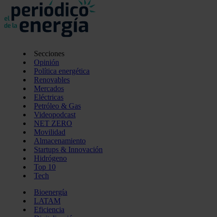
Secciones
Opinión
Política energética
Renovables
Mercados
Eléctricas
Petróleo & Gas
Videopodcast
NET ZERO
Movilidad
Almacenamiento
Startups & Innovación
Hidrógeno
Top 10
Tech
Bioenergía
LATAM
Eficiencia