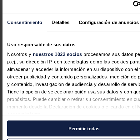
Consentimiento
Detalles
Configuración de anuncios
Uso responsable de sus datos
Nosotros y
nuestros 1022 socios
procesamos sus datos pe
p.ej., su dirección IP, con tecnologías como las cookies para
China busca el pico de emisiones
almacenar y acceder la información en su dispositivo con el 
industriales antes de 2030 con nuevo
ofrecer publicidad y contenido personalizados, medición de p
plan quinquenal verde
y contenido, investigación de audiencia y desarrollo de servi
Tiene la opción de seleccionar quién usa sus datos y con qu
Jaime Santisteban
07/08/2026
propósitos. Puede cambiar o retirar su consentimiento en cu
momento desde la Declaración de cookies o clicando en el 
consentimiento.
Permitir todas
Si lo permite, también quisiéramos:
Recopilar información sobre su ubicación geográfica