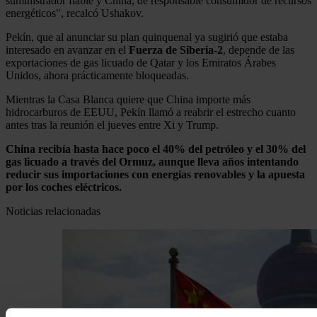
suministrador fiable y China, de responsable consumidor de recursos
energéticos", recalcó Ushakov.
Pekín, que al anunciar su plan quinquenal ya sugirió que estaba
interesado en avanzar en el
Fuerza de Siberia-2
, depende de las
exportaciones de gas licuado de Qatar y los Emiratos Árabes
Unidos, ahora prácticamente bloqueadas.
Mientras la Casa Blanca quiere que China importe más
hidrocarburos de EEUU, Pekín llamó a reabrir el estrecho cuanto
antes tras la reunión el jueves entre Xi y Trump.
China recibía hasta hace poco el 40% del petróleo y el 30% del
gas licuado a través del Ormuz, aunque lleva años intentando
reducir sus importaciones con energías renovables y la apuesta
por los coches eléctricos.
Noticias relacionadas