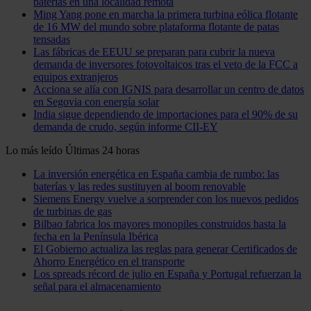
baterías en una localidad remota
Ming Yang pone en marcha la primera turbina eólica flotante
de 16 MW del mundo sobre plataforma flotante de patas
tensadas
Las fábricas de EEUU se preparan para cubrir la nueva
demanda de inversores fotovoltaicos tras el veto de la FCC a
equipos extranjeros
Acciona se alía con IGNIS para desarrollar un centro de datos
en Segovia con energía solar
India sigue dependiendo de importaciones para el 90% de su
demanda de crudo, según informe CII-EY
Lo más leído
Últimas 24 horas
La inversión energética en España cambia de rumbo: las
baterías y las redes sustituyen al boom renovable
Siemens Energy vuelve a sorprender con los nuevos pedidos
de turbinas de gas
Bilbao fabrica los mayores monopiles construidos hasta la
fecha en la Península Ibérica
El Gobierno actualiza las reglas para generar Certificados de
Ahorro Energético en el transporte
Los spreads récord de julio en España y Portugal refuerzan la
señal para el almacenamiento