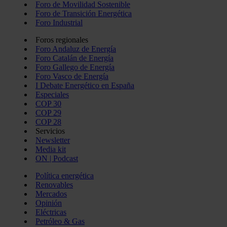
Foro de Movilidad Sostenible
Foro de Transición Energética
Foro Industrial
Foros regionales
Foro Andaluz de Energía
Foro Catalán de Energía
Foro Gallego de Energía
Foro Vasco de Energía
I Debate Energético en España
Especiales
COP 30
COP 29
COP 28
Servicios
Newsletter
Media kit
ON | Podcast
Política energética
Renovables
Mercados
Opinión
Eléctricas
Petróleo & Gas