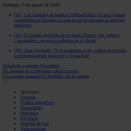
Domingo, 9 de agosto de 2026
ÓN | Las centrales de bombeo hidroeléctrico, la gran ventaja
competitiva en España a la que no se ha prestado la atención
suficiente
ÓN | El secreto del éxito de Octopus Energy: del 'pulpito'
Constantine a generar confianza en el cliente
ÓN | Joan Groizard: "Si el problema es de control de tensión,
la respuesta desde luego no es la nuclear"
Suscríbete a nuestra Newsletter
Secciones
Opinión
Política energética
Renovables
Mercados
Eléctricas
Petróleo & Gas
Videopodcast