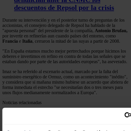
descuentos de Repsol por la crisis
Durante su intervención y en el posterior turno de preguntas de los
accionistas, el consejero delegado de Repsol ha hablado de la
"apuesta personal" del presidente de la compañía,
Antonio Brufau,
por invertir en refinerías aun cuando países del entorno, como
Francia
e
Italia
, cerraron la mitad de las suyas a partir de 2008.
"En España estamos mucho mejor pertrechados porque hicimos los
deberes e invertimos en refino en contra de todas las señales que se
estaban dando por parte de las autoridades europeas", ha aseverado.
Imaz se ha referido al escenario actual, marcado por la falta del
suministro energético de Ormuz, como un acontecimiento "inédito",
y considera que si mañana mismo hubiese un acuerdo que abriera de
forma inmediata el estrecho "se necesitarían dos o tres meses para
unos flujos medianamente normalizados a Europa".
Noticias relacionadas