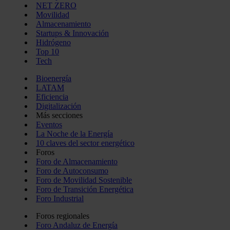
NET ZERO
Movilidad
Almacenamiento
Startups & Innovación
Hidrógeno
Top 10
Tech
Bioenergía
LATAM
Eficiencia
Digitalización
Más secciones
Eventos
La Noche de la Energía
10 claves del sector energético
Foros
Foro de Almacenamiento
Foro de Autoconsumo
Foro de Movilidad Sostenible
Foro de Transición Energética
Foro Industrial
Foros regionales
Foro Andaluz de Energía