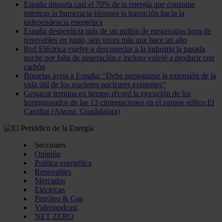
España importa casi el 70% de la energía que consume
mientras la burocracia bloquea la transición hacia la
independencia energética
España desperdicia más de un millón de megavatios hora de
renovables en junio, seis veces más que hace un año
Red Eléctrica vuelve a desconectar a la industria la pasada
noche por falta de generación e incluso volvió a producir con
carbón
Bruselas avisa a España: “Debe perseguirse la extensión de la
vida útil de los reactores nucleares existentes”
Gestacur termina en tiempo récord la ejecución de los
hormigonados de las 13 cimentaciones en el parque eólico El
Castillar (Algora, Guadalajara)
Secciones
Opinión
Política energética
Renovables
Mercados
Eléctricas
Petróleo & Gas
Videopodcast
NET ZERO