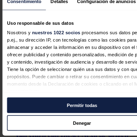
Consentimiento
Detalles
Configuración de anuncios
Repsol sella alianza con Talos Energy
para impulsar desarrollo del Bloque
29 en aguas de México
Uso responsable de sus datos
Nosotros y
nuestros 1022 socios
procesamos sus datos pe
Redacción
28/07/2026
p.ej., su dirección IP, con tecnologías como las cookies para
almacenar y acceder la información en su dispositivo con el 
ofrecer publicidad y contenido personalizados, medición de p
Moeve y Naturgy duplican descuentos
y contenido, investigación de audiencia y desarrollo de servi
Tiene la opción de seleccionar quién usa sus datos y con qu
en los repostajes para sus clientes de
propósitos. Puede cambiar o retirar su consentimiento en cu
cara al verano
momento desde la Declaración de cookies o clicando en el 
consentimiento.
Redacción
28/07/2026
Permitir todas
Si lo permite, también quisiéramos:
Recopilar información sobre su ubicación geográfica
puede tener una precisión de varios metros
Denegar
Repsol mueve la gira de La Oreja de
Identificar su dispositivo analizándolo activamente p
Van Gogh con Diésel Nexa de origen
características específicas (huellas digitales)