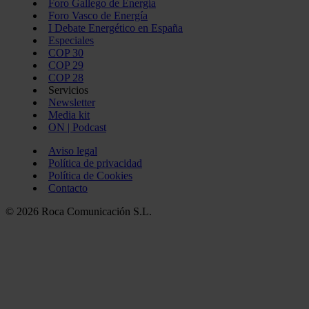
Foro Gallego de Energía
Foro Vasco de Energía
I Debate Energético en España
Especiales
COP 30
COP 29
COP 28
Servicios
Newsletter
Media kit
ON | Podcast
Aviso legal
Política de privacidad
Política de Cookies
Contacto
© 2026 Roca Comunicación S.L.