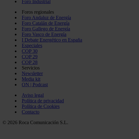
Foro Industrial
Foros regionales
Foro Andaluz de Energía
Foro Catalán de Energía
Foro Gallego de Energía
Foro Vasco de Energía
I Debate Energético en España
Especiales
COP 30
COP 29
COP 28
Servicios
Newsletter
Media kit
ON | Podcast
Aviso legal
Política de privacidad
Política de Cookies
Contacto
© 2026 Roca Comunicación S.L.