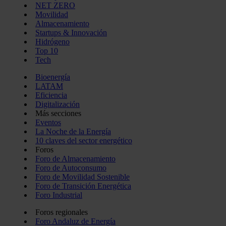
NET ZERO
Movilidad
Almacenamiento
Startups & Innovación
Hidrógeno
Top 10
Tech
Bioenergía
LATAM
Eficiencia
Digitalización
Más secciones
Eventos
La Noche de la Energía
10 claves del sector energético
Foros
Foro de Almacenamiento
Foro de Autoconsumo
Foro de Movilidad Sostenible
Foro de Transición Energética
Foro Industrial
Foros regionales
Foro Andaluz de Energía