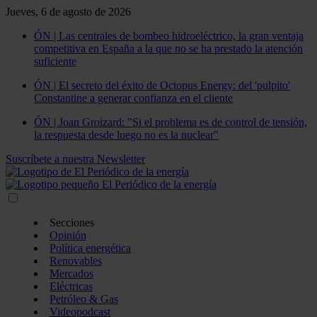
Jueves, 6 de agosto de 2026
ÓN | Las centrales de bombeo hidroeléctrico, la gran ventaja
competitiva en España a la que no se ha prestado la atención
suficiente
ÓN | El secreto del éxito de Octopus Energy: del 'pulpito'
Constantine a generar confianza en el cliente
ÓN | Joan Groizard: "Si el problema es de control de tensión,
la respuesta desde luego no es la nuclear"
Suscríbete a nuestra Newsletter
Secciones
Opinión
Política energética
Renovables
Mercados
Eléctricas
Petróleo & Gas
Videopodcast