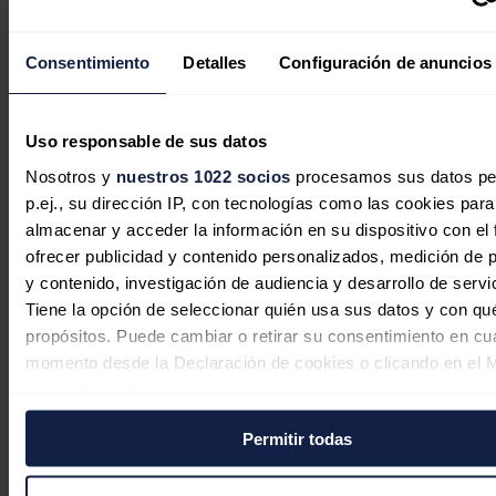
años operando, y consolida su modelo de integración vertical
combinando generación, comercialización y capacidades industriales
bajo una misma plataforma.
Consentimiento
Detalles
Configuración de anuncios
Noticias relacionadas
Uso responsable de sus datos
Nosotros y
nuestros 1022 socios
procesamos sus datos pe
p.ej., su dirección IP, con tecnologías como las cookies para
Cox impulsa un proyecto de 14,6
almacenar y acceder la información en su dispositivo con el 
millones en Castelldefels para
ofrecer publicidad y contenido personalizados, medición de p
reforzar la ciudad frente a episodios
y contenido, investigación de audiencia y desarrollo de servi
de lluvias extremas
Tiene la opción de seleccionar quién usa sus datos y con qu
propósitos. Puede cambiar o retirar su consentimiento en cu
Redacción
05/08/2026
momento desde la Declaración de cookies o clicando en el 
consentimiento.
Permitir todas
Si lo permite, también quisiéramos:
Cox se adjudica un contrato de
Recopilar información sobre su ubicación geográfica