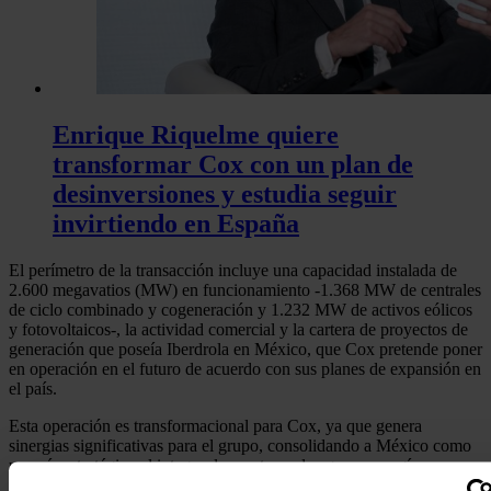
Enrique Riquelme quiere
transformar Cox con un plan de
desinversiones y estudia seguir
invirtiendo en España
El perímetro de la transacción incluye una capacidad instalada de
2.600 megavatios (MW) en funcionamiento -1.368 MW de centrales
de ciclo combinado y cogeneración y 1.232 MW de activos eólicos
y fotovoltaicos-, la actividad comercial y la cartera de proyectos de
generación que poseía Iberdrola en México, que Cox pretende poner
en operación en el futuro de acuerdo con sus planes de expansión en
el país.
Esta operación es transformacional para Cox, ya que genera
sinergias significativas para el grupo, consolidando a México como
un país estratégico al integrar los sectores de agua y energía, y como
un mercado prioritario para la compañía, en el que lleva más de diez