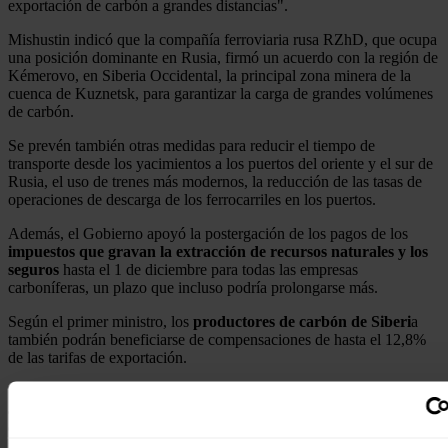
exportación de carbón a grandes distancias".
Mishustin indicó que la compañía ferroviaria rusa RZhD, que ocupa
una posición dominante en Rusia, firmó un acuerdo con la región de
Kémerovo, en Siberia Occidental, la principal zona minera de la
cuenca de Kuznetsk, para garantizar la carga de grandes volúmenes
de carbón.
Se prevén también otras medidas para reducir el tiempo de
transporte desde los yacimientos a los puertos del oriente y el sur de
Rusia, el uso de trenes más modernos, la reducción de las tasas de
operaciones de descarga de los ferrocarriles en los puertos.
Además, el Gobierno apoyó la postergación de los pagos de los
impuestos que gravan la extracción de recursos naturales y los
seguros
hasta el 1 de diciembre para todas las empresas
carboníferas, un plazo que incluso podría prolongarse más.
Según el primer ministro, los
productores de carbón de Siberi
a
también podrán beneficiarse de compensaciones de hasta el 12,8%
de las tarifas de exportación.
También está prevista la
posibilidad
de
reestructurar
los créditos
a las empresas
del sector que experimenten una gran presión de
deudas, apoyo a los accionistas, limitación al pago de dividendos,
incrementos salariales a los directivos de las empresas.