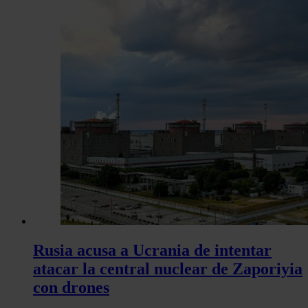
Rusia acusa a Ucrania de intentar
atacar la central nuclear de Zaporiyia
con drones