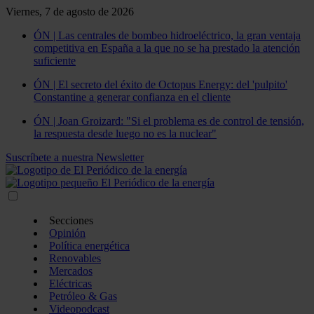
Viernes, 7 de agosto de 2026
ÓN | Las centrales de bombeo hidroeléctrico, la gran ventaja
competitiva en España a la que no se ha prestado la atención
suficiente
ÓN | El secreto del éxito de Octopus Energy: del 'pulpito'
Constantine a generar confianza en el cliente
ÓN | Joan Groizard: "Si el problema es de control de tensión,
la respuesta desde luego no es la nuclear"
Suscríbete a nuestra Newsletter
Secciones
Opinión
Política energética
Renovables
Mercados
Eléctricas
Petróleo & Gas
Videopodcast