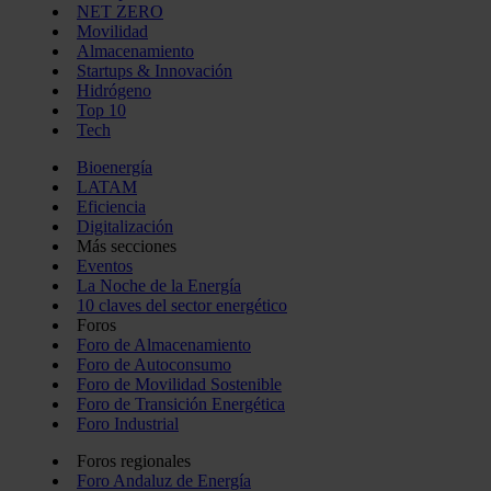
NET ZERO
Movilidad
Almacenamiento
Startups & Innovación
Hidrógeno
Top 10
Tech
Bioenergía
LATAM
Eficiencia
Digitalización
Más secciones
Eventos
La Noche de la Energía
10 claves del sector energético
Foros
Foro de Almacenamiento
Foro de Autoconsumo
Foro de Movilidad Sostenible
Foro de Transición Energética
Foro Industrial
Foros regionales
Foro Andaluz de Energía