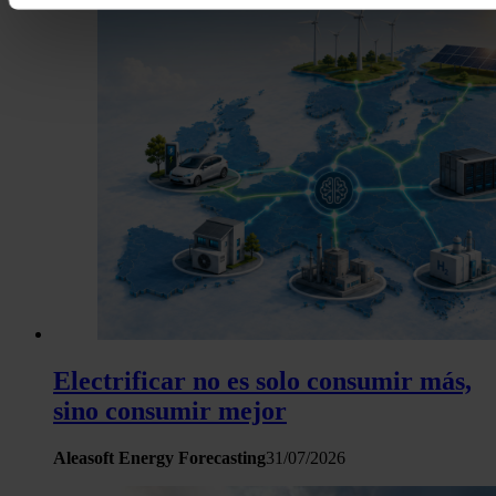
características específicas (huellas digitales)
Obtenga más información sobre cómo se procesan sus dato
personales y establezca sus preferencias en la
sección de 
Puede cambiar o retirar su consentimiento en cualquier mo
la Declaración de cookies.
Las cookies de este sitio web se usan para personalizar el c
y los anuncios, ofrecer funciones de redes sociales y analiza
tráfico. Además, compartimos información sobre el uso que 
sitio web con nuestros partners de redes sociales, publicida
análisis web, quienes pueden combinarla con otra informació
haya proporcionado o que hayan recopilado a partir del uso 
hecho de sus servicios.
Electrificar no es solo consumir más,
sino consumir mejor
Aleasoft Energy Forecasting
31/07/2026