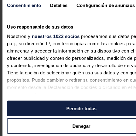
Consentimiento
Detalles
Configuración de anuncios
Noticias relacionadas
Uso responsable de sus datos
Nosotros y
nuestros 1022 socios
procesamos sus datos pe
Bruselas autoriza a España a ampliar
p.ej., su dirección IP, con tecnologías como las cookies para
las ayudas eléctricas a la industria
almacenar y acceder la información en su dispositivo con el 
electrointensiva
ofrecer publicidad y contenido personalizados, medición de p
y contenido, investigación de audiencia y desarrollo de servi
Redacción
31/07/2026
Tiene la opción de seleccionar quién usa sus datos y con qu
propósitos. Puede cambiar o retirar su consentimiento en cu
momento desde la Declaración de cookies o clicando en el 
consentimiento.
La nueva política de Brasil reducirá
un 50% el precio del gas natural para
Permitir todas
Si lo permite, también quisiéramos:
la industria
Recopilar información sobre su ubicación geográfica
puede tener una precisión de varios metros
Redacción
31/07/2026
Denegar
Identificar su dispositivo analizándolo activamente p