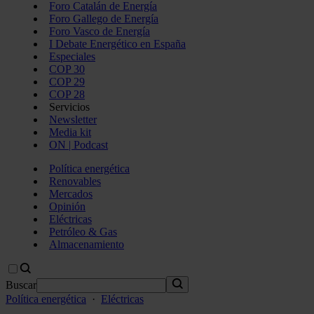
Foro Catalán de Energía
Foro Gallego de Energía
Foro Vasco de Energía
I Debate Energético en España
Especiales
COP 30
COP 29
COP 28
Servicios
Newsletter
Media kit
ON | Podcast
Política energética
Renovables
Mercados
Opinión
Eléctricas
Petróleo & Gas
Almacenamiento
Buscar
Política energética
·
Eléctricas