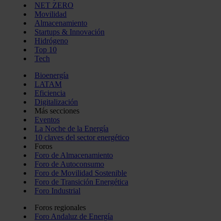
NET ZERO
Movilidad
Almacenamiento
Startups & Innovación
Hidrógeno
Top 10
Tech
Bioenergía
LATAM
Eficiencia
Digitalización
Más secciones
Eventos
La Noche de la Energía
10 claves del sector energético
Foros
Foro de Almacenamiento
Foro de Autoconsumo
Foro de Movilidad Sostenible
Foro de Transición Energética
Foro Industrial
Foros regionales
Foro Andaluz de Energía