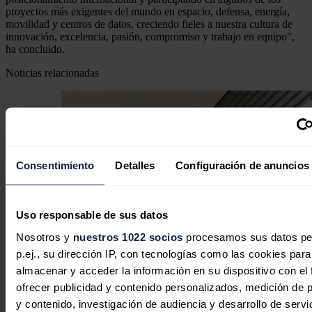
proyectos más exigentes del mundo en espacio, defensa, energía,
movilidad y centros de datos, creciendo fieles a nuestra cultura de
innovación, excelencia, pasión, compromiso y trabajo en equipo",
ha concluido.
Noticias relacionadas
Consentimiento
Detalles
Configuración de anuncios
Uso responsable de sus datos
Nosotros y
nuestros 1022 socios
procesamos sus datos pe
p.ej., su dirección IP, con tecnologías como las cookies para
almacenar y acceder la información en su dispositivo con el 
Siemens Energy vuelve a sorprender
ofrecer publicidad y contenido personalizados, medición de p
con los nuevos pedidos de turbinas de
y contenido, investigación de audiencia y desarrollo de servi