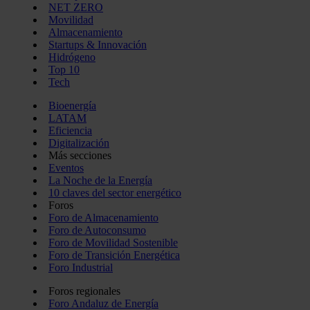
NET ZERO
Movilidad
Almacenamiento
Startups & Innovación
Hidrógeno
Top 10
Tech
Bioenergía
LATAM
Eficiencia
Digitalización
Más secciones
Eventos
La Noche de la Energía
10 claves del sector energético
Foros
Foro de Almacenamiento
Foro de Autoconsumo
Foro de Movilidad Sostenible
Foro de Transición Energética
Foro Industrial
Foros regionales
Foro Andaluz de Energía