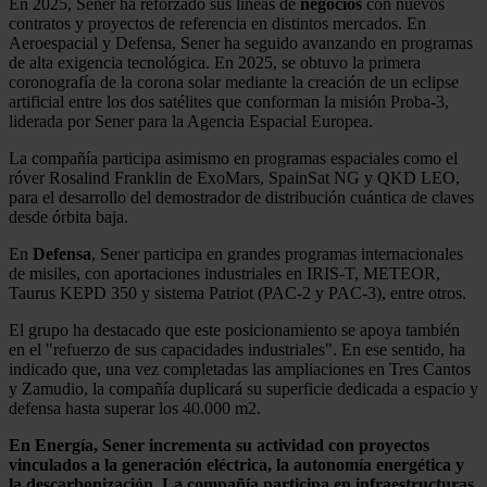
En 2025, Sener ha reforzado sus líneas de
negocios
con nuevos
contratos y proyectos de referencia en distintos mercados. En
Aeroespacial y Defensa, Sener ha seguido avanzando en programas
de alta exigencia tecnológica. En 2025, se obtuvo la primera
coronografía de la corona solar mediante la creación de un eclipse
artificial entre los dos satélites que conforman la misión Proba-3,
liderada por Sener para la Agencia Espacial Europea.
La compañía participa asimismo en programas espaciales como el
róver Rosalind Franklin de ExoMars, SpainSat NG y QKD LEO,
para el desarrollo del demostrador de distribución cuántica de claves
desde órbita baja.
En
Defensa
, Sener participa en grandes programas internacionales
de misiles, con aportaciones industriales en IRIS-T, METEOR,
Taurus KEPD 350 y sistema Patriot (PAC-2 y PAC-3), entre otros.
El grupo ha destacado que este posicionamiento se apoya también
en el "refuerzo de sus capacidades industriales". En ese sentido, ha
indicado que, una vez completadas las ampliaciones en Tres Cantos
y Zamudio, la compañía duplicará su superficie dedicada a espacio y
defensa hasta superar los 40.000 m2.
En Energía, Sener incrementa su actividad con proyectos
vinculados a la generación eléctrica, la autonomía energética y
la descarbonización. La compañía participa en infraestructuras