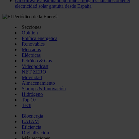
Un software australiano permite a hogares italianos obtener
electricidad solar gratuita desde España
Secciones
Opinión
Política energética
Renovables
Mercados
Eléctricas
Petróleo & Gas
Videopodcast
NET ZERO
Movilidad
Almacenamiento
Startups & Innovación
Hidrógeno
Top 10
Tech
Bioenergía
LATAM
Eficiencia
Digitalización
Más secciones