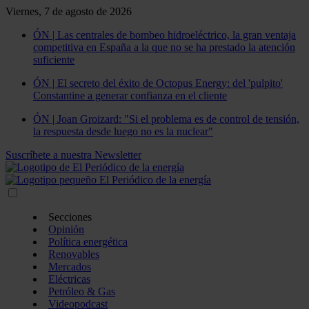
Viernes, 7 de agosto de 2026
ÓN | Las centrales de bombeo hidroeléctrico, la gran ventaja
competitiva en España a la que no se ha prestado la atención
suficiente
ÓN | El secreto del éxito de Octopus Energy: del 'pulpito'
Constantine a generar confianza en el cliente
ÓN | Joan Groizard: "Si el problema es de control de tensión,
la respuesta desde luego no es la nuclear"
Suscríbete a nuestra Newsletter
Secciones
Opinión
Política energética
Renovables
Mercados
Eléctricas
Petróleo & Gas
Videopodcast