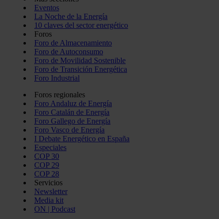
Eventos
La Noche de la Energía
10 claves del sector energético
Foros
Foro de Almacenamiento
Foro de Autoconsumo
Foro de Movilidad Sostenible
Foro de Transición Energética
Foro Industrial
Foros regionales
Foro Andaluz de Energía
Foro Catalán de Energía
Foro Gallego de Energía
Foro Vasco de Energía
I Debate Energético en España
Especiales
COP 30
COP 29
COP 28
Servicios
Newsletter
Media kit
ON | Podcast