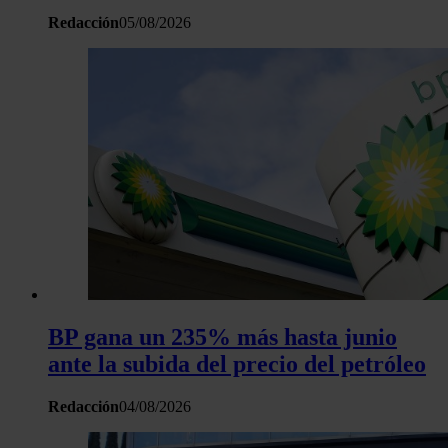
sitio web con nuestros partners de redes sociales, publicida
Redacción
05/08/2026
análisis web, quienes pueden combinarla con otra informació
haya proporcionado o que hayan recopilado a partir del uso 
hecho de sus servicios.
BP gana un 235% más hasta junio
ante la subida del precio del petróleo
Redacción
04/08/2026