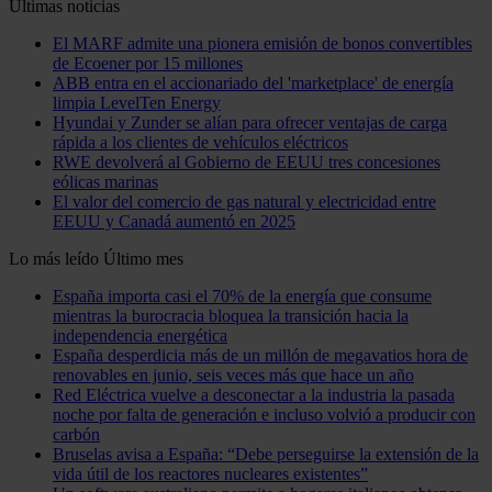
Últimas noticias
El MARF admite una pionera emisión de bonos convertibles
de Ecoener por 15 millones
ABB entra en el accionariado del 'marketplace' de energía
limpia LevelTen Energy
Hyundai y Zunder se alían para ofrecer ventajas de carga
rápida a los clientes de vehículos eléctricos
RWE devolverá al Gobierno de EEUU tres concesiones
eólicas marinas
El valor del comercio de gas natural y electricidad entre
EEUU y Canadá aumentó en 2025
Lo más leído
Último mes
España importa casi el 70% de la energía que consume
mientras la burocracia bloquea la transición hacia la
independencia energética
España desperdicia más de un millón de megavatios hora de
renovables en junio, seis veces más que hace un año
Red Eléctrica vuelve a desconectar a la industria la pasada
noche por falta de generación e incluso volvió a producir con
carbón
Bruselas avisa a España: “Debe perseguirse la extensión de la
vida útil de los reactores nucleares existentes”