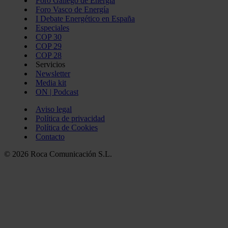
Foro Gallego de Energía
Foro Vasco de Energía
I Debate Energético en España
Especiales
COP 30
COP 29
COP 28
Servicios
Newsletter
Media kit
ON | Podcast
Aviso legal
Política de privacidad
Política de Cookies
Contacto
© 2026 Roca Comunicación S.L.