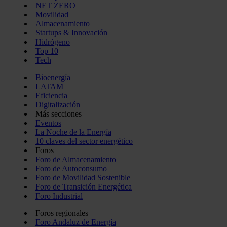
NET ZERO
Movilidad
Almacenamiento
Startups & Innovación
Hidrógeno
Top 10
Tech
Bioenergía
LATAM
Eficiencia
Digitalización
Más secciones
Eventos
La Noche de la Energía
10 claves del sector energético
Foros
Foro de Almacenamiento
Foro de Autoconsumo
Foro de Movilidad Sostenible
Foro de Transición Energética
Foro Industrial
Foros regionales
Foro Andaluz de Energía