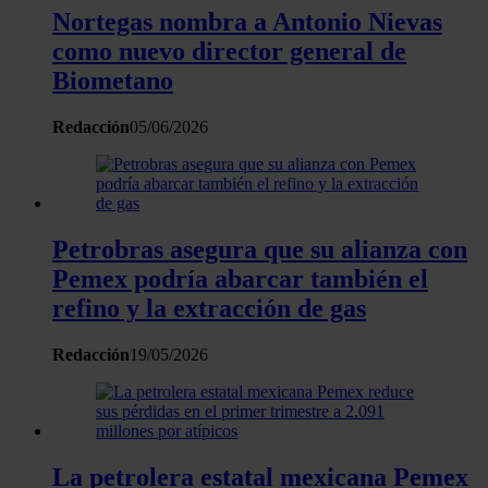
tráfico. Además, compartimos información sobre el uso que 
Nortegas nombra a Antonio Nievas
sitio web con nuestros partners de redes sociales, publicida
como nuevo director general de
análisis web, quienes pueden combinarla con otra informació
Biometano
haya proporcionado o que hayan recopilado a partir del uso 
hecho de sus servicios.
Redacción
05/06/2026
Petrobras asegura que su alianza con
Pemex podría abarcar también el
refino y la extracción de gas
Redacción
19/05/2026
La petrolera estatal mexicana Pemex