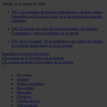
Sábado, 8 de agosto de 2026
ÓN | Las centrales de bombeo hidroeléctrico, la gran ventaja
competitiva en España a la que no se ha prestado la atención
suficiente
ÓN | El secreto del éxito de Octopus Energy: del 'pulpito'
Constantine a generar confianza en el cliente
ÓN | Joan Groizard: "Si el problema es de control de tensión,
la respuesta desde luego no es la nuclear"
Suscríbete a nuestra Newsletter
Secciones
Opinión
Política energética
Renovables
Mercados
Eléctricas
Petróleo & Gas
Videopodcast