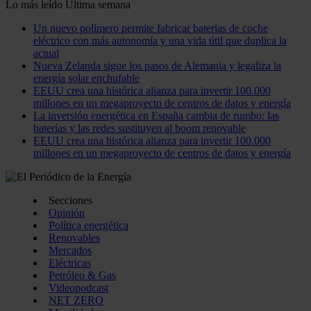
Lo más leído
Última semana
Un nuevo polímero permite fabricar baterías de coche
eléctrico con más autonomía y una vida útil que duplica la
actual
Nueva Zelanda sigue los pasos de Alemania y legaliza la
energía solar enchufable
EEUU crea una histórica alianza para invertir 100.000
millones en un megaproyecto de centros de datos y energía
La inversión energética en España cambia de rumbo: las
baterías y las redes sustituyen al boom renovable
EEUU crea una histórica alianza para invertir 100.000
millones en un megaproyecto de centros de datos y energía
Secciones
Opinión
Política energética
Renovables
Mercados
Eléctricas
Petróleo & Gas
Videopodcast
NET ZERO