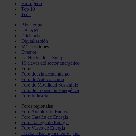
Hidrógeno
Top 10
Tech
Bioenergía
LATAM
Eficiencia
Digitalización
Más secciones
Eventos
La Noche de la Energía
10 claves del sector energético
Foros
Foro de Almacenamiento
Foro de Autoconsumo
Foro de Movilidad Sostenible
Foro de Transición Energética
Foro Industrial
Foros regionales
Foro Andaluz de Energía
Foro Catalán de Energía
Foro Gallego de Energía
Foro Vasco de Energía
I Debate Energético en España