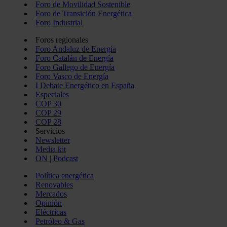
Foro de Movilidad Sostenible
Foro de Transición Energética
Foro Industrial
Foros regionales
Foro Andaluz de Energía
Foro Catalán de Energía
Foro Gallego de Energía
Foro Vasco de Energía
I Debate Energético en España
Especiales
COP 30
COP 29
COP 28
Servicios
Newsletter
Media kit
ON | Podcast
Política energética
Renovables
Mercados
Opinión
Eléctricas
Petróleo & Gas