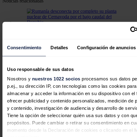
Noticias relacionadas
Rumanía desconecta por completo su
planta nuclear de Cernavoda por el
Consentimiento
Detalles
Configuración de anuncios
bajo caudal del Danubio
Redacción
29/07/2026
Uso responsable de sus datos
Nosotros y
nuestros 1022 socios
procesamos sus datos pe
p.ej., su dirección IP, con tecnologías como las cookies para
Rumanía desconectará un reactor
almacenar y acceder la información en su dispositivo con el 
nuclear por la sequía y el bajo nivel
ofrecer publicidad y contenido personalizados, medición de p
y contenido, investigación de audiencia y desarrollo de servi
del Río Danubio
Tiene la opción de seleccionar quién usa sus datos y con qu
propósitos. Puede cambiar o retirar su consentimiento en cu
Redacción
28/07/2026
momento desde la Declaración de cookies o clicando en el 