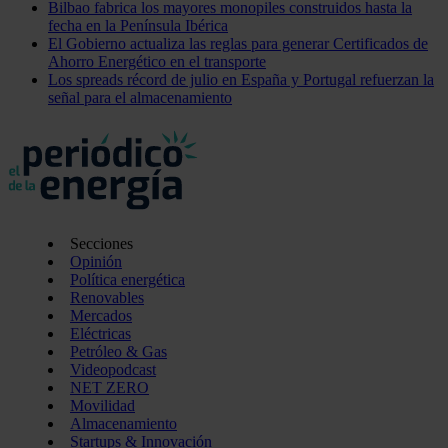
Bilbao fabrica los mayores monopiles construidos hasta la
fecha en la Península Ibérica
El Gobierno actualiza las reglas para generar Certificados de
Ahorro Energético en el transporte
Los spreads récord de julio en España y Portugal refuerzan la
señal para el almacenamiento
Secciones
Opinión
Política energética
Renovables
Mercados
Eléctricas
Petróleo & Gas
Videopodcast
NET ZERO
Movilidad
Almacenamiento
Startups & Innovación