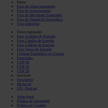
Foros
Foro de Almacenamiento
Foro de Autoconsumo
Foro de Movilidad Sostenible
Foro de Transición Energética
Foro Industrial
Foros regionales
Foro Andaluz de Energía
Foro Catalán de Energía
Foro Gallego de Energía
Foro Vasco de Energía
I Debate Energético en España
Especiales
COP 30
COP 29
COP 28
Servicios
Newsletter
Media kit
ON | Podcast
Aviso legal
Política de privacidad
Política de Cookies