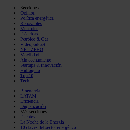
Secciones
Opinión
Política energética
Renovables
Mercados
Eléctricas
Petróleo & Gas
Videopodcast
NET ZERO
Movilidad
Almacenamiento
Startups & Innovación
Hidrógeno
Top 10
Tech
Bioenergía
LATAM
Eficiencia
Digitalización
Más secciones
Eventos
La Noche de la Energía
10 claves del sector energético