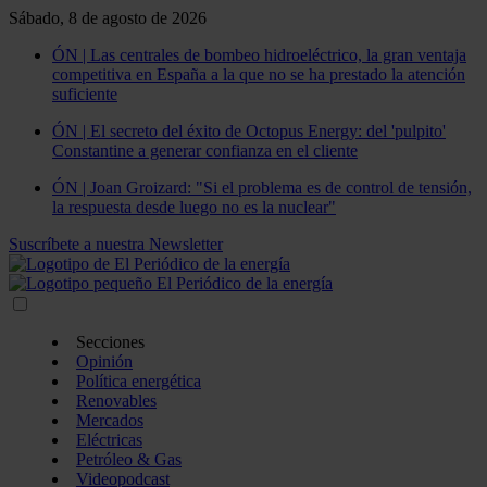
Sábado, 8 de agosto de 2026
ÓN | Las centrales de bombeo hidroeléctrico, la gran ventaja
competitiva en España a la que no se ha prestado la atención
suficiente
ÓN | El secreto del éxito de Octopus Energy: del 'pulpito'
Constantine a generar confianza en el cliente
ÓN | Joan Groizard: "Si el problema es de control de tensión,
la respuesta desde luego no es la nuclear"
Suscríbete a nuestra Newsletter
Secciones
Opinión
Política energética
Renovables
Mercados
Eléctricas
Petróleo & Gas
Videopodcast