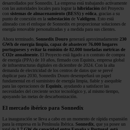
desarrollados por Sonnedix. La empresa está trabajando activamente
con las autoridades locales para lograr la
hibridación
del Proyecto
con
sistemas de almacenamiento (BESS) y eólica
, gracias a su
punto de conexión en la
subestación
de
Valdigem
. Esto está
alineado con el enfoque de Sonnedix en proporcionar soluciones de
energía renovable personalizadas y a medida para sus clientes.
Ahora terminado,
Sonnedix Douro
generará aproximadamente
230
GWh de energía limpia, capaz de abastecer 76.000 hogares
portugueses y evitar la emisión de 82.000 toneladas métricas de
CO2e anualmente.
El Proyecto está ligado a n contrato de compra
de energía (PPA) de 10 años, firmado con Equinix, empresa global
de infraestructuras digitales en diciembre de 2024. Con la alta
demanda de electricidad de los centros de datos que se prevé
duplicar para 2030, Sonnedix Douro desempeñará un papel
fundamental en el suministro de energía limpia, fiable y asequible
para las operaciones de
Equinix
, ayudando a satisfacer las
necesidades del creciente sector tecnológico y, al mismo tiempo,
apoyando las metas de descarbonización.
El mercado ibérico para Sonnedix
La inauguración se lleva a cabo en un momento de rápida expansión
para la empresa en la Península Ibérica.
Sonnedix
, que ya posee un
total de
1.7 GW de capacidad entre España y Portugal, está