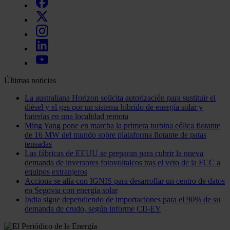
Últimas noticias
La australiana Horizon solicita autorización para sustituir el
diésel y el gas por un sistema híbrido de energía solar y
baterías en una localidad remota
Ming Yang pone en marcha la primera turbina eólica flotante
de 16 MW del mundo sobre plataforma flotante de patas
tensadas
Las fábricas de EEUU se preparan para cubrir la nueva
demanda de inversores fotovoltaicos tras el veto de la FCC a
equipos extranjeros
Acciona se alía con IGNIS para desarrollar un centro de datos
en Segovia con energía solar
India sigue dependiendo de importaciones para el 90% de su
demanda de crudo, según informe CII-EY