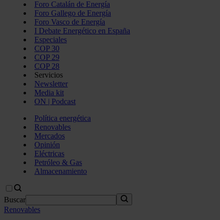
Foro Catalán de Energía
Foro Gallego de Energía
Foro Vasco de Energía
I Debate Energético en España
Especiales
COP 30
COP 29
COP 28
Servicios
Newsletter
Media kit
ON | Podcast
Política energética
Renovables
Mercados
Opinión
Eléctricas
Petróleo & Gas
Almacenamiento
Buscar
Renovables