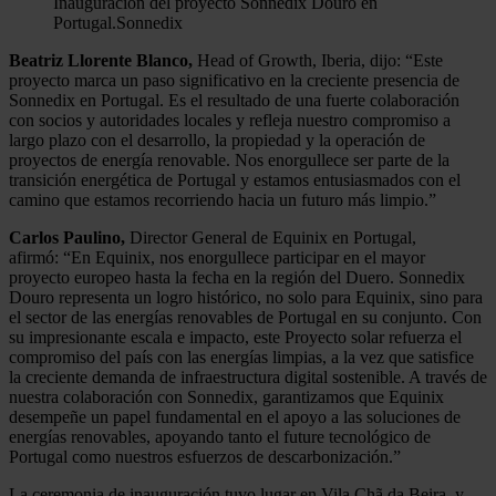
Inauguración del proyecto Sonnedix Douro en
Portugal.
Sonnedix
Beatriz Llorente Blanco,
Head of Growth, Iberia, dijo: “Este
proyecto marca un paso significativo en la creciente presencia de
Sonnedix en Portugal. Es el resultado de una fuerte colaboración
con socios y autoridades locales y refleja nuestro compromiso a
largo plazo con el desarrollo, la propiedad y la operación de
proyectos de energía renovable. Nos enorgullece ser parte de la
transición energética de Portugal y estamos entusiasmados con el
camino que estamos recorriendo hacia un futuro más limpio.”
Carlos Paulino,
Director General de Equinix en Portugal,
afirmó: “En Equinix, nos enorgullece participar en el mayor
proyecto europeo hasta la fecha en la región del Duero. Sonnedix
Douro representa un logro histórico, no solo para Equinix, sino para
el sector de las energías renovables de Portugal en su conjunto. Con
su impresionante escala e impacto, este Proyecto solar refuerza el
compromiso del país con las energías limpias, a la vez que satisfice
la creciente demanda de infraestructura digital sostenible. A través de
nuestra colaboración con Sonnedix, garantizamos que Equinix
desempeñe un papel fundamental en el apoyo a las soluciones de
energías renovables, apoyando tanto el future tecnológico de
Portugal como nuestros esfuerzos de descarbonización.”
La ceremonia de inauguración tuvo lugar en Vila Chã da Beira, y