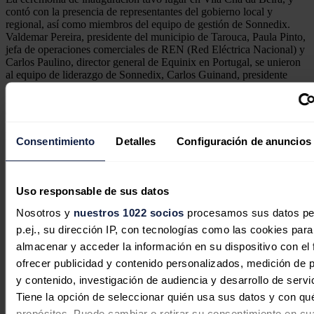
contó con la presencia de representantes del gobierno local y
regional, así como miembros del equipo de gestión de Sonnedix.
Valdemar Pereira, presidente del municipio de Tarouca, Paula Pinto,
jefa de operaciones comerciales de REN (Red Eléctrica Nacional) y
Carlos Paulino, director general de Equinix en Portugal, se unieron
al equipo de liderazgo de Sonnedix, Carlos Guinand, presidente
ejecutivo, Juan Fernández, director de operaciones, y Gregorio
Morales, director comercial, en el corte de la cinta, inaugurando
oficialmente el proyecto.
Noticias relacionadas
Consentimiento
Detalles
Configuración de anuncios
Uso responsable de sus datos
Nosotros y
nuestros 1022 socios
procesamos sus datos pe
p.ej., su dirección IP, con tecnologías como las cookies para
almacenar y acceder la información en su dispositivo con el 
ofrecer publicidad y contenido personalizados, medición de p
y contenido, investigación de audiencia y desarrollo de servi
Tiene la opción de seleccionar quién usa sus datos y con qu
propósitos. Puede cambiar o retirar su consentimiento en cu