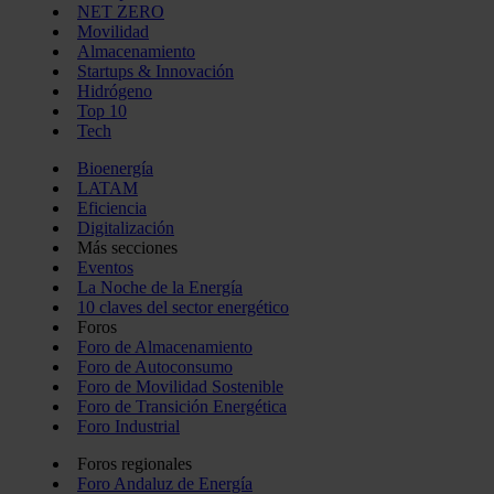
NET ZERO
Movilidad
Almacenamiento
Startups & Innovación
Hidrógeno
Top 10
Tech
Bioenergía
LATAM
Eficiencia
Digitalización
Más secciones
Eventos
La Noche de la Energía
10 claves del sector energético
Foros
Foro de Almacenamiento
Foro de Autoconsumo
Foro de Movilidad Sostenible
Foro de Transición Energética
Foro Industrial
Foros regionales
Foro Andaluz de Energía