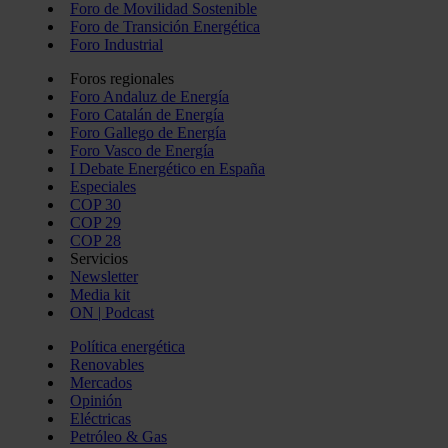
Foro de Movilidad Sostenible
Foro de Transición Energética
Foro Industrial
Foros regionales
Foro Andaluz de Energía
Foro Catalán de Energía
Foro Gallego de Energía
Foro Vasco de Energía
I Debate Energético en España
Especiales
COP 30
COP 29
COP 28
Servicios
Newsletter
Media kit
ON | Podcast
Política energética
Renovables
Mercados
Opinión
Eléctricas
Petróleo & Gas