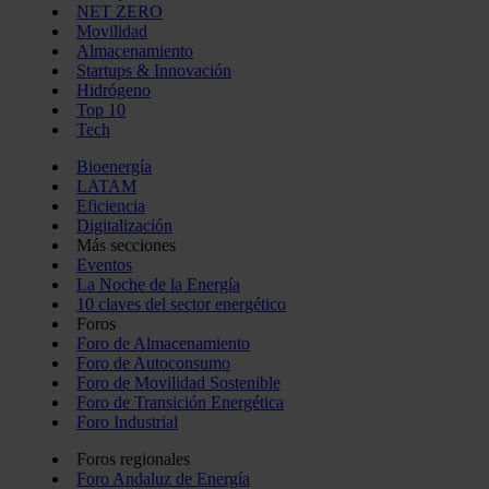
NET ZERO
Movilidad
Almacenamiento
Startups & Innovación
Hidrógeno
Top 10
Tech
Bioenergía
LATAM
Eficiencia
Digitalización
Más secciones
Eventos
La Noche de la Energía
10 claves del sector energético
Foros
Foro de Almacenamiento
Foro de Autoconsumo
Foro de Movilidad Sostenible
Foro de Transición Energética
Foro Industrial
Foros regionales
Foro Andaluz de Energía