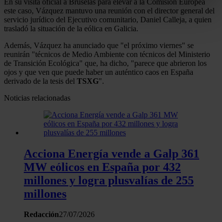
En su visita oficial a Bruselas para elevar a la Comisión Europea
metros
este caso, Vázquez mantuvo una reunión con el director general del
Identificar su dispositivo analizándolo activamente
servicio jurídico del Ejecutivo comunitario, Daniel Calleja, a quien
trasladó la situación de la eólica en Galicia.
para buscar características específicas (huellas
digitales)
Además, Vázquez ha anunciado que "el próximo viernes" se
reunirán "técnicos de Medio Ambiente con técnicos del Ministerio
Obtenga más información sobre cómo se procesan sus
de Transición Ecológica" que, ha dicho, "parece que abrieron los
datos personales y establezca sus preferencias en la
ojos y que ven que puede haber un auténtico caos en España
sección de datos
. Puede cambiar o retirar su
derivado de la tesis del
TSXG
".
consentimiento en cualquier momento en la Declaración
Noticias relacionadas
de cookies.
Las cookies de este sitio web se usan para personalizar
el contenido y los anuncios, ofrecer funciones de redes
sociales y analizar el tráfico. Además, compartimos
Acciona Energía vende a Galp 361
información sobre el uso que haga del sitio web con
MW eólicos en España por 432
nuestros partners de redes sociales, publicidad y análisis
millones y logra plusvalías de 255
web, quienes pueden combinarla con otra información
millones
que les haya proporcionado o que hayan recopilado a
partir del uso que haya hecho de sus servicios.
Redacción
27/07/2026