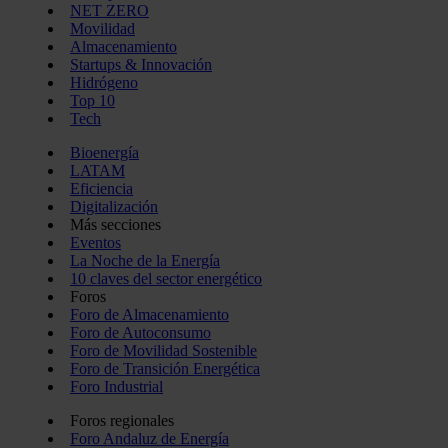
NET ZERO
Movilidad
Almacenamiento
Startups & Innovación
Hidrógeno
Top 10
Tech
Bioenergía
LATAM
Eficiencia
Digitalización
Más secciones
Eventos
La Noche de la Energía
10 claves del sector energético
Foros
Foro de Almacenamiento
Foro de Autoconsumo
Foro de Movilidad Sostenible
Foro de Transición Energética
Foro Industrial
Foros regionales
Foro Andaluz de Energía