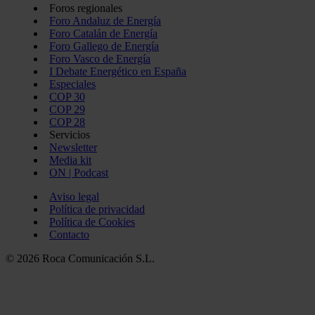
Foros regionales
Foro Andaluz de Energía
Foro Catalán de Energía
Foro Gallego de Energía
Foro Vasco de Energía
I Debate Energético en España
Especiales
COP 30
COP 29
COP 28
Servicios
Newsletter
Media kit
ON | Podcast
Aviso legal
Política de privacidad
Política de Cookies
Contacto
© 2026 Roca Comunicación S.L.