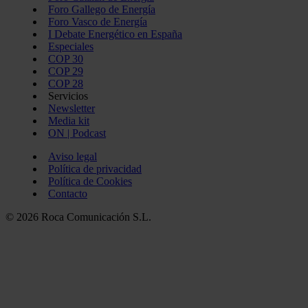
Foro Gallego de Energía
Foro Vasco de Energía
I Debate Energético en España
Especiales
COP 30
COP 29
COP 28
Servicios
Newsletter
Media kit
ON | Podcast
Aviso legal
Política de privacidad
Política de Cookies
Contacto
© 2026 Roca Comunicación S.L.