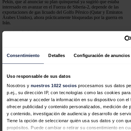
Pekín, que al anunciar su plan quinquenal ya sugirió que estaba
interesado en avanzar en el Fuerza de Siberia-2, depende de las
exportaciones de gas licuado del Golfo Pérsico (Qatar y Emiratos
Árabes Unidos), ahora prácticamente bloqueadas por la guerra en
Irán.
Noticias relacionadas
Consentimiento
Detalles
Configuración de anuncios
El petróleo de Texas sube un 1,4 %, a
76,27 dólares, pendiente de acuerdo
para abrir Ormuz
Uso responsable de sus datos
Nosotros y
nuestros 1022 socios
procesamos sus datos pe
Redacción
06/08/2026
p.ej., su dirección IP, con tecnologías como las cookies para
almacenar y acceder la información en su dispositivo con el 
ofrecer publicidad y contenido personalizados, medición de p
y contenido, investigación de audiencia y desarrollo de servi
El gas y la demanda impulsaron los
Tiene la opción de seleccionar quién usa sus datos y con qu
propósitos. Puede cambiar o retirar su consentimiento en cu
precios en un julio de récord para la