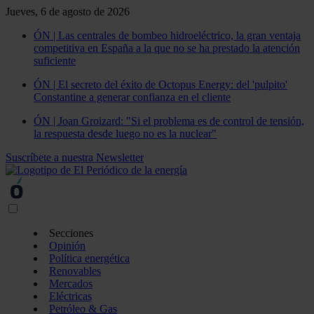
Jueves, 6 de agosto de 2026
ÓN | Las centrales de bombeo hidroeléctrico, la gran ventaja
competitiva en España a la que no se ha prestado la atención
suficiente
ÓN | El secreto del éxito de Octopus Energy: del 'pulpito'
Constantine a generar confianza en el cliente
ÓN | Joan Groizard: "Si el problema es de control de tensión,
la respuesta desde luego no es la nuclear"
Suscríbete a nuestra Newsletter
Secciones
Opinión
Política energética
Renovables
Mercados
Eléctricas
Petróleo & Gas