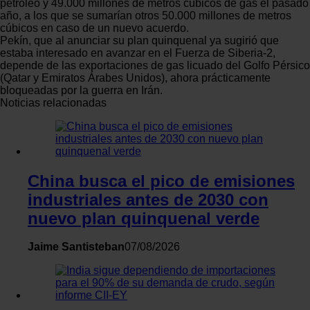
petróleo y 49.000 millones de metros cúbicos de gas el pasado
datos personales y establezca sus preferencias en la
año, a los que se sumarían otros 50.000 millones de metros
sección de datos
. Puede cambiar o retirar su
cúbicos en caso de un nuevo acuerdo.
consentimiento en cualquier momento en la Declaración
Pekín, que al anunciar su plan quinquenal ya sugirió que
estaba interesado en avanzar en el Fuerza de Siberia-2,
de cookies.
depende de las exportaciones de gas licuado del Golfo Pérsico
(Qatar y Emiratos Árabes Unidos), ahora prácticamente
Las cookies de este sitio web se usan para personalizar
bloqueadas por la guerra en Irán.
Noticias relacionadas
el contenido y los anuncios, ofrecer funciones de redes
sociales y analizar el tráfico. Además, compartimos
información sobre el uso que haga del sitio web con
nuestros partners de redes sociales, publicidad y análisis
web, quienes pueden combinarla con otra información
China busca el pico de emisiones
que les haya proporcionado o que hayan recopilado a
industriales antes de 2030 con
partir del uso que haya hecho de sus servicios.
nuevo plan quinquenal verde
Jaime Santisteban
07/08/2026