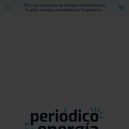
ÓN | Las centrales de bombeo hidroeléctrico,
BUSCAR
la gran ventaja competitiva en España a la
que no se ha prestado la atención suficiente