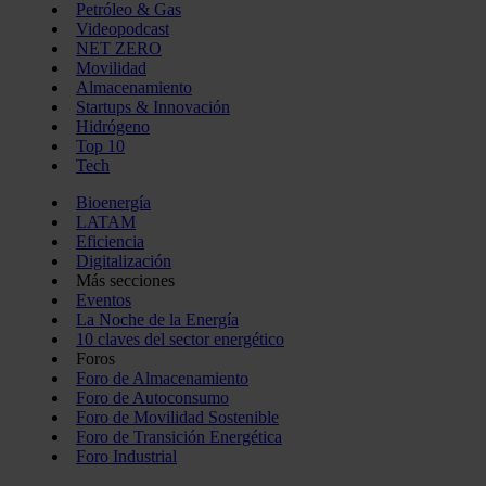
Petróleo & Gas
Videopodcast
NET ZERO
Movilidad
Almacenamiento
Startups & Innovación
Hidrógeno
Top 10
Tech
Bioenergía
LATAM
Eficiencia
Digitalización
Más secciones
Eventos
La Noche de la Energía
10 claves del sector energético
Foros
Foro de Almacenamiento
Foro de Autoconsumo
Foro de Movilidad Sostenible
Foro de Transición Energética
Foro Industrial