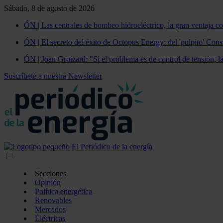
Sábado, 8 de agosto de 2026
ÓN | Las centrales de bombeo hidroeléctrico, la gran ventaja co
ÓN | El secreto del éxito de Octopus Energy: del 'pulpito' Const
ÓN | Joan Groizard: "Si el problema es de control de tensión, l
Suscríbete a nuestra Newsletter
Secciones
Opinión
Política energética
Renovables
Mercados
Eléctricas