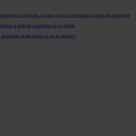
mpetitiva en España a la que no se ha prestado la atención suficiente
antine a generar confianza en el cliente
a respuesta desde luego no es la nuclear"