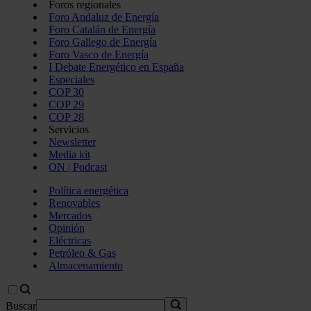
Foros regionales
Foro Andaluz de Energía
Foro Catalán de Energía
Foro Gallego de Energía
Foro Vasco de Energía
I Debate Energético en España
Especiales
COP 30
COP 29
COP 28
Servicios
Newsletter
Media kit
ON | Podcast
Política energética
Renovables
Mercados
Opinión
Eléctricas
Petróleo & Gas
Almacenamiento
Buscar