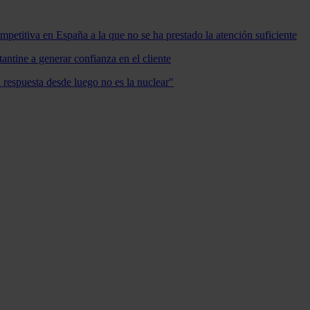
mpetitiva en España a la que no se ha prestado la atención suficiente
antine a generar confianza en el cliente
a respuesta desde luego no es la nuclear"