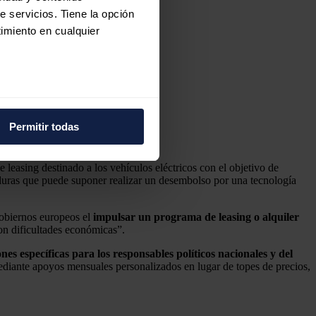
e servicios. Tiene la opción
imiento en cualquier
e varios metros
icas (huellas digitales)
Permitir todas
eferencias en la
sección de
e cookies.
 leasing destinado a los vehículos eléctricos con el objetivo de
ataduras que puede suponer realizar un desembolso por una tecnología
 funciones de redes sociales
con nuestros partners de
gobiernos europeos el
impulsar un programa de leasing o alquiler
ue les haya proporcionado o
on dificultades económicas”.
es específicas para los responsables políticos nacionales y del
mediante apoyos mensuales personalizados en lugar de topes de precios,