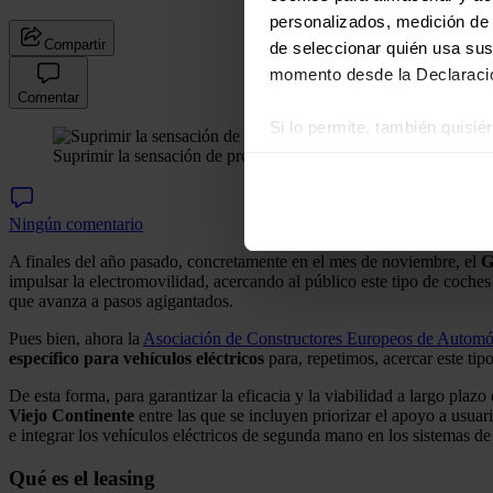
personalizados, medición de p
Compartir
de seleccionar quién usa sus
momento desde la Declaració
Comentar
Si lo permite, también quisi
Suprimir la sensación de propiedad es un pilar fundamental par
Recopilar información
Identificar su disposi
Obtenga más información sob
Ningún comentario
datos
. Puede cambiar o reti
A finales del año pasado, concretamente en el mes de noviembre, el
G
impulsar la electromovilidad, acercando al público este tipo de coches
Las cookies de este sitio we
que avanza a pasos agigantados.
y analizar el tráfico. Ademá
Pues bien, ahora la
Asociación de Constructores Europeos de Autom
redes sociales, publicidad y
específico para vehículos eléctricos
para, repetimos, acercar este ti
que hayan recopilado a parti
De esta forma, para garantizar la eficacia y la viabilidad a largo pl
Viejo Continente
entre las que se incluyen priorizar el apoyo a usua
e integrar los vehículos eléctricos de segunda mano en los sistemas de
Qué es el leasing