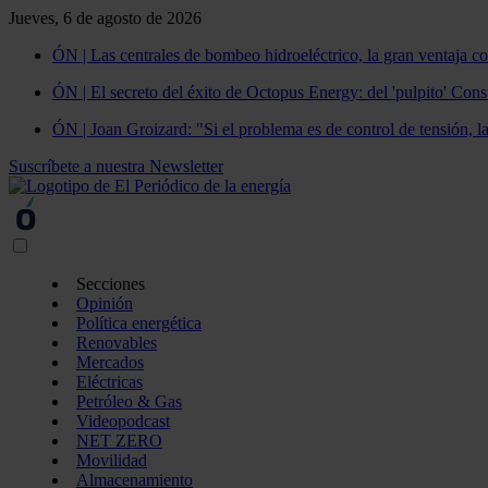
Jueves, 6 de agosto de 2026
ÓN | Las centrales de bombeo hidroeléctrico, la gran ventaja co
ÓN | El secreto del éxito de Octopus Energy: del 'pulpito' Const
ÓN | Joan Groizard: "Si el problema es de control de tensión, l
Suscríbete a nuestra Newsletter
Secciones
Opinión
Política energética
Renovables
Mercados
Eléctricas
Petróleo & Gas
Videopodcast
NET ZERO
Movilidad
Almacenamiento