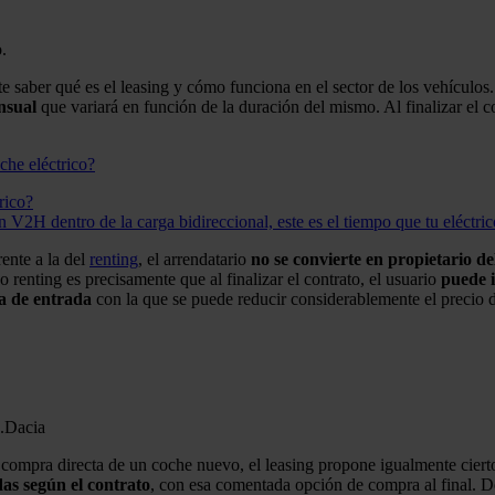
.
 saber qué es el leasing y cómo funciona en el sector de los vehículos.
nsual
que variará en función de la duración del mismo. Al finalizar el c
rico?
V2H dentro de la carga bidireccional, este es el tiempo que tu eléctric
ente a la del
renting
, el arrendatario
no se convierte en propietario de
renting es precisamente que al finalizar el contrato, el usuario
puede 
a de entrada
con la que se puede reducir considerablemente el precio 
.
Dacia
 compra directa de un coche nuevo, el leasing propone igualmente cierto
as según el contrato
, con esa comentada opción de compra al final. 