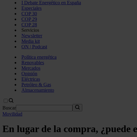
I Debate Energético en España
Especiales
COP 30
COP 29
COP 28
Servicios
Newsletter
Media kit
ON | Podcast
Política energética
Renovables
Mercados
Opinión
Eléctricas
Petróleo & Gas
Almacenamiento
Buscar
Movilidad
En lugar de la compra, ¿puede e