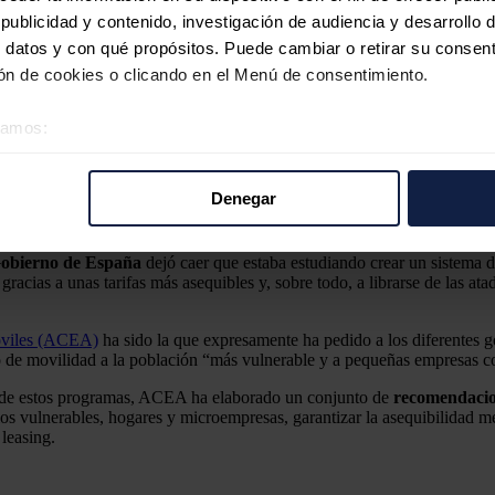
ublicidad y contenido, investigación de audiencia y desarrollo d
 datos y con qué propósitos. Puede cambiar o retirar su consent
n de cookies o clicando en el Menú de consentimiento.
éramos:
a aumentar las ventas de eléctricos... al menos de momento.
Tesla
 sobre su ubicación geográfica que puede tener una precisión d
tivo analizándolo activamente para buscar características específ
Denegar
re cómo se procesan sus datos personales y establezca sus pr
rar su consentimiento en cualquier momento en la Declaración d
obierno de España
dejó caer que estaba estudiando crear un sistema de
 gracias a unas tarifas más asequibles y, sobre todo, a librarse de las 
b se usan para personalizar el contenido y los anuncios, ofrecer
s, compartimos información sobre el uso que haga del sitio web 
óviles (ACEA)
ha sido la que expresamente ha pedido a los diferentes 
 análisis web, quienes pueden combinarla con otra información q
po de movilidad a la población “más vulnerable y a pequeñas empresas c
r del uso que haya hecho de sus servicios.
azo de estos programas, ACEA ha elaborado un conjunto de
recomendacion
rios vulnerables, hogares y microempresas, garantizar la asequibilidad 
 leasing.