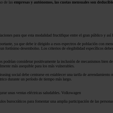
so de las
empresas y autónomos, las cuotas mensuales son deducibl
ones para que esta modalidad fructifique entre el gran público y así l
portante, ya que debe ir dirigido a esos espectros de población con m
zar un fortísimo desembolso. Los criterios de elegibilidad específicos d
 podrían considerar positivamente la inclusión de mecanismos bien de
almente más asequible para los más vulnerables.
l leasing social debe centrarse en establecer una tarifa de arrendamien
trico durante un período de tiempo más largo.
urar unas ventas eléctricas saludables.
Volkswagen
ulos burocráticos para fomentar una amplia participación de las perso