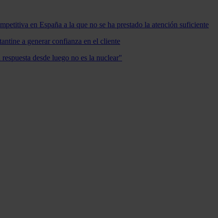
mpetitiva en España a la que no se ha prestado la atención suficiente
antine a generar confianza en el cliente
a respuesta desde luego no es la nuclear"