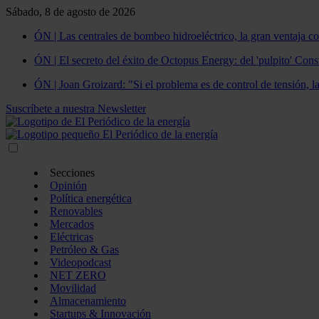
Sábado, 8 de agosto de 2026
ÓN | Las centrales de bombeo hidroeléctrico, la gran ventaja co
ÓN | El secreto del éxito de Octopus Energy: del 'pulpito' Const
ÓN | Joan Groizard: "Si el problema es de control de tensión, l
Suscríbete a nuestra Newsletter
Secciones
Opinión
Política energética
Renovables
Mercados
Eléctricas
Petróleo & Gas
Videopodcast
NET ZERO
Movilidad
Almacenamiento
Startups & Innovación