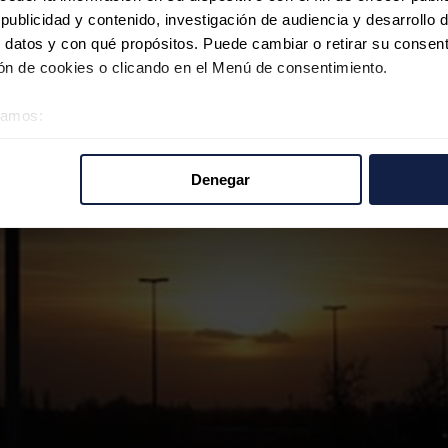
ublicidad y contenido, investigación de audiencia y desarrollo d
 datos y con qué propósitos. Puede cambiar o retirar su consent
n de cookies o clicando en el Menú de consentimiento.
éramos:
 sobre su ubicación geográfica que puede tener una precisión d
tivo analizándolo activamente para buscar características específ
Denegar
re cómo se procesan sus datos personales y establezca sus pr
rar su consentimiento en cualquier momento en la Declaración d
b se usan para personalizar el contenido y los anuncios, ofrecer
s, compartimos información sobre el uso que haga del sitio web 
 análisis web, quienes pueden combinarla con otra información q
r del uso que haya hecho de sus servicios.