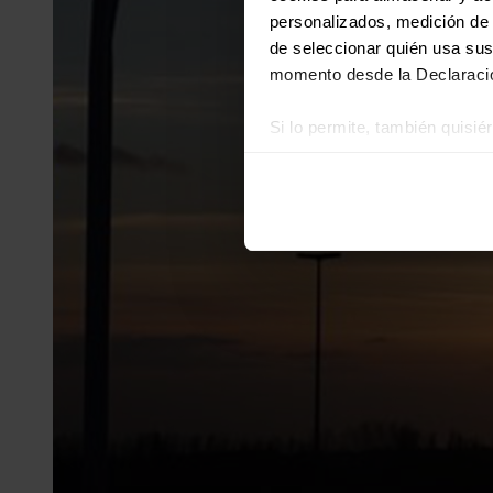
personalizados, medición de p
de seleccionar quién usa sus
momento desde la Declaració
Si lo permite, también quisi
Recopilar información
Identificar su disposi
Obtenga más información sob
datos
. Puede cambiar o reti
Las cookies de este sitio we
y analizar el tráfico. Ademá
redes sociales, publicidad y
que hayan recopilado a parti