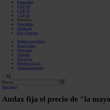
Especiales
COP 30
COP 29
COP 28
Servicios
Newsletter
Media kit
ON | Podcast
Política energética
Renovables
Mercados
Opinión
Eléctricas
Petróleo & Gas
Almacenamiento
Buscar
Mercados
Audax fija el precio de "la mayo