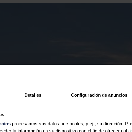
Detalles
Configuración de anuncios
os
ocios
procesamos sus datos personales, p.ej., su dirección IP, 
der la información en su dispositivo con el fin de ofrecer publi