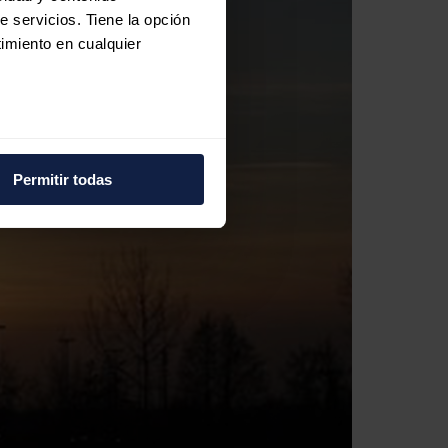
e servicios. Tiene la opción
imiento en cualquier
e varios metros
icas (huellas digitales)
Permitir todas
eferencias en la
sección de
e cookies.
 funciones de redes sociales
con nuestros partners de
ue les haya proporcionado o