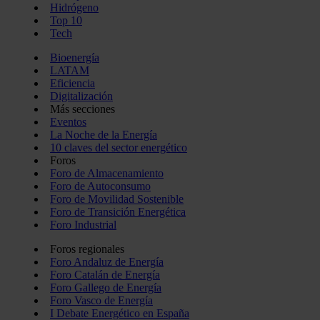
Hidrógeno
Top 10
Tech
Bioenergía
LATAM
Eficiencia
Digitalización
Más secciones
Eventos
La Noche de la Energía
10 claves del sector energético
Foros
Foro de Almacenamiento
Foro de Autoconsumo
Foro de Movilidad Sostenible
Foro de Transición Energética
Foro Industrial
Foros regionales
Foro Andaluz de Energía
Foro Catalán de Energía
Foro Gallego de Energía
Foro Vasco de Energía
I Debate Energético en España