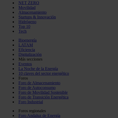
NET ZERO
Movilidad
Almacenamiento
Startups & Innovación
Hidrógeno
Top 10
Tech
Bioenergía
LATAM
Eficiencia
Digitalización
Más secciones
Eventos
La Noche de la Energía
10 claves del sector energético
Foros
Foro de Almacenamiento
Foro de Autoconsumo
Foro de Movilidad Sostenible
Foro de Transición Energética
Foro Industrial
Foros regionales
Foro Andaluz de Energía