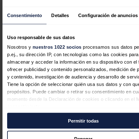
Consentimiento
Detalles
Configuración de anuncios
Uso responsable de sus datos
Tecnología holandesa de 100 horas
Nosotros y
nuestros 1022 socios
procesamos sus datos pe
para independizar a Europa del litio
p.ej., su dirección IP, con tecnologías como las cookies para
almacenar y acceder la información en su dispositivo con el 
Jaime Santisteban
07/08/2026
ofrecer publicidad y contenido personalizados, medición de p
y contenido, investigación de audiencia y desarrollo de servi
Tiene la opción de seleccionar quién usa sus datos y con qu
propósitos. Puede cambiar o retirar su consentimiento en cu
momento desde la Declaración de cookies o clicando en el 
consentimiento.
Permitir todas
Si lo permite, también quisiéramos:
Recopilar información sobre su ubicación geográfica
puede tener una precisión de varios metros
Denegar