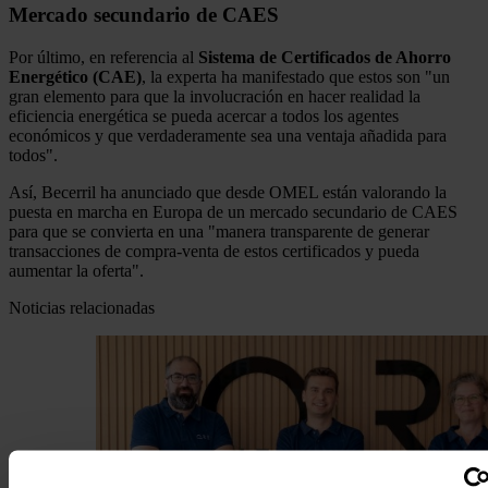
Mercado secundario de CAES
Por último, en referencia al
Sistema de Certificados de Ahorro
Energético (CAE)
, la experta ha manifestado que estos son "un
gran elemento para que la involucración en hacer realidad la
eficiencia energética se pueda acercar a todos los agentes
económicos y que verdaderamente sea una ventaja añadida para
todos".
Así, Becerril ha anunciado que desde OMEL están valorando la
puesta en marcha en Europa de un mercado secundario de CAES
para que se convierta en una "manera transparente de generar
transacciones de compra-venta de estos certificados y pueda
aumentar la oferta".
Noticias relacionadas