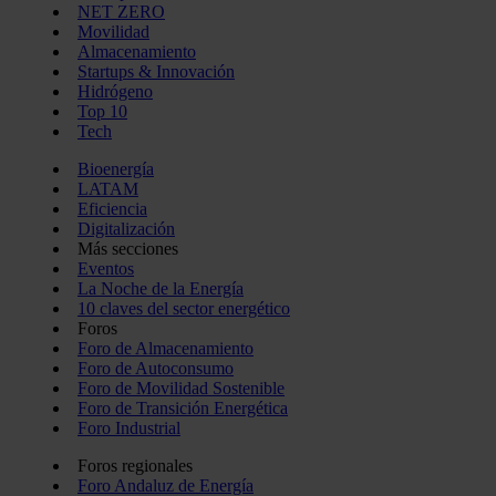
NET ZERO
Movilidad
Almacenamiento
Startups & Innovación
Hidrógeno
Top 10
Tech
Bioenergía
LATAM
Eficiencia
Digitalización
Más secciones
Eventos
La Noche de la Energía
10 claves del sector energético
Foros
Foro de Almacenamiento
Foro de Autoconsumo
Foro de Movilidad Sostenible
Foro de Transición Energética
Foro Industrial
Foros regionales
Foro Andaluz de Energía