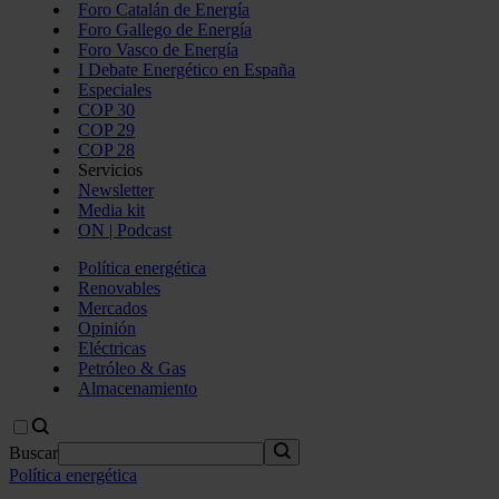
Foro Catalán de Energía
Foro Gallego de Energía
Foro Vasco de Energía
I Debate Energético en España
Especiales
COP 30
COP 29
COP 28
Servicios
Newsletter
Media kit
ON | Podcast
Política energética
Renovables
Mercados
Opinión
Eléctricas
Petróleo & Gas
Almacenamiento
Buscar
Política energética