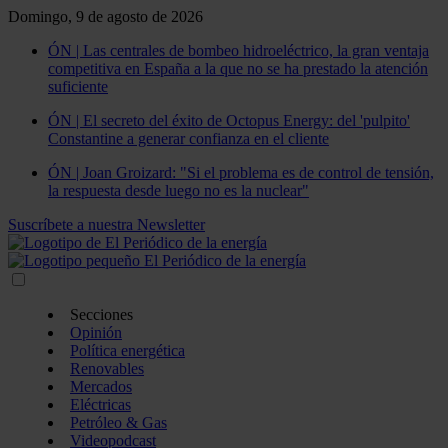
Domingo, 9 de agosto de 2026
ÓN | Las centrales de bombeo hidroeléctrico, la gran ventaja
competitiva en España a la que no se ha prestado la atención
suficiente
ÓN | El secreto del éxito de Octopus Energy: del 'pulpito'
Constantine a generar confianza en el cliente
ÓN | Joan Groizard: "Si el problema es de control de tensión,
la respuesta desde luego no es la nuclear"
Suscríbete a nuestra Newsletter
Secciones
Opinión
Política energética
Renovables
Mercados
Eléctricas
Petróleo & Gas
Videopodcast