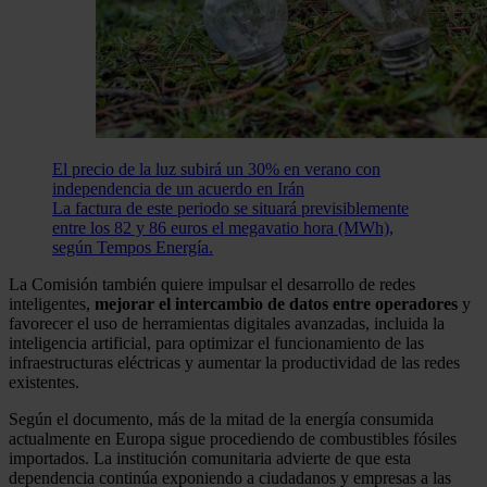
El precio de la luz subirá un 30% en verano con
independencia de un acuerdo en Irán
La factura de este periodo se situará previsiblemente
entre los 82 y 86 euros el megavatio hora (MWh),
según Tempos Energía.
La Comisión también quiere impulsar el desarrollo de redes
inteligentes,
mejorar el intercambio de datos entre operadores
y
favorecer el uso de herramientas digitales avanzadas, incluida la
inteligencia artificial, para optimizar el funcionamiento de las
infraestructuras eléctricas y aumentar la productividad de las redes
existentes.
Según el documento, más de la mitad de la energía consumida
actualmente en Europa sigue procediendo de combustibles fósiles
importados. La institución comunitaria advierte de que esta
dependencia continúa exponiendo a ciudadanos y empresas a las