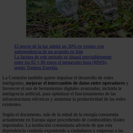
El precio de la luz subirá un 30% en verano con
independencia de un acuerdo en Irán
La factura de este periodo se situará previsiblemente
entre los 82 y 86 euros el megavatio hora (MWh),
según Tempos Energía.
La Comisión también quiere impulsar el desarrollo de redes
inteligentes,
mejorar el intercambio de datos entre operadores
y
favorecer el uso de herramientas digitales avanzadas, incluida la
inteligencia artificial, para optimizar el funcionamiento de las
infraestructuras eléctricas y aumentar la productividad de las redes
existentes.
Según el documento, más de la mitad de la energía consumida
actualmente en Europa sigue procediendo de combustibles fósiles
importados. La institución comunitaria advierte de que esta
dependencia continúa exponiendo a ciudadanos y empresas a las