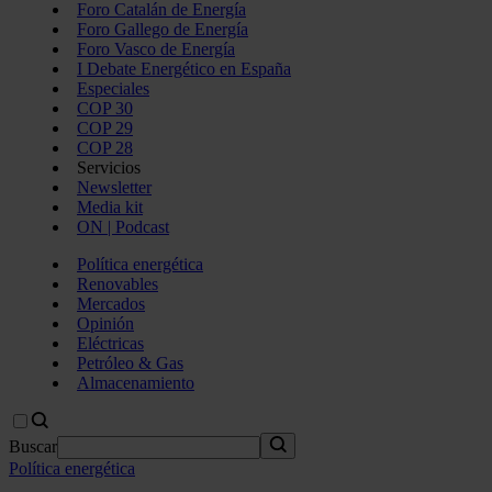
Foro Catalán de Energía
Foro Gallego de Energía
Foro Vasco de Energía
I Debate Energético en España
Especiales
COP 30
COP 29
COP 28
Servicios
Newsletter
Media kit
ON | Podcast
Política energética
Renovables
Mercados
Opinión
Eléctricas
Petróleo & Gas
Almacenamiento
Buscar
Política energética