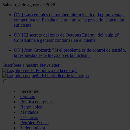
Sábado, 8 de agosto de 2026
ÓN | Las centrales de bombeo hidroeléctrico, la gran ventaja
competitiva en España a la que no se ha prestado la atención
suficiente
ÓN | El secreto del éxito de Octopus Energy: del 'pulpito'
Constantine a generar confianza en el cliente
ÓN | Joan Groizard: "Si el problema es de control de tensión,
la respuesta desde luego no es la nuclear"
Suscríbete a nuestra Newsletter
Secciones
Opinión
Política energética
Renovables
Mercados
Eléctricas
Petróleo & Gas
Videopodcast