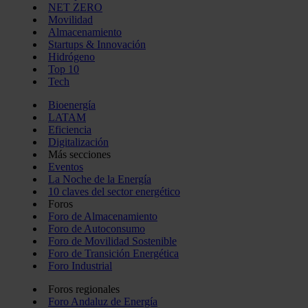
NET ZERO
Movilidad
Almacenamiento
Startups & Innovación
Hidrógeno
Top 10
Tech
Bioenergía
LATAM
Eficiencia
Digitalización
Más secciones
Eventos
La Noche de la Energía
10 claves del sector energético
Foros
Foro de Almacenamiento
Foro de Autoconsumo
Foro de Movilidad Sostenible
Foro de Transición Energética
Foro Industrial
Foros regionales
Foro Andaluz de Energía