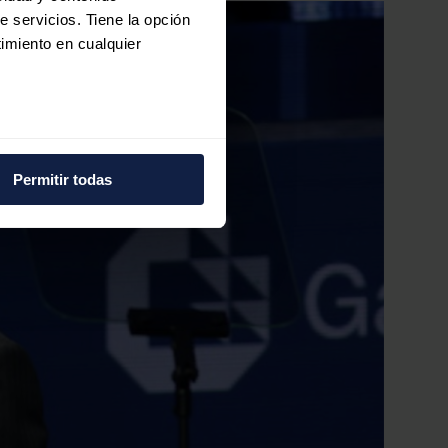
e servicios. Tiene la opción
imiento en cualquier
e varios metros
icas (huellas digitales)
Permitir todas
eferencias en la
sección de
e cookies.
 funciones de redes sociales
con nuestros partners de
ue les haya proporcionado o