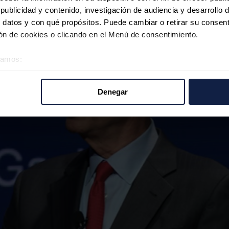
ublicidad y contenido, investigación de audiencia y desarrollo d
 datos y con qué propósitos. Puede cambiar o retirar su consent
n de cookies o clicando en el Menú de consentimiento.
éramos:
 sobre su ubicación geográfica que puede tener una precisión d
tivo analizándolo activamente para buscar características específ
Denegar
re cómo se procesan sus datos personales y establezca sus pr
rar su consentimiento en cualquier momento en la Declaración d
b se usan para personalizar el contenido y los anuncios, ofrecer
s, compartimos información sobre el uso que haga del sitio web 
 análisis web, quienes pueden combinarla con otra información q
r del uso que haya hecho de sus servicios.