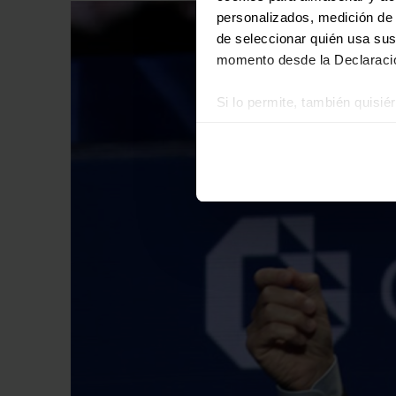
personalizados, medición de p
de seleccionar quién usa sus
momento desde la Declaració
Si lo permite, también quisi
Recopilar información
Identificar su disposi
Obtenga más información sob
datos
. Puede cambiar o reti
Las cookies de este sitio we
y analizar el tráfico. Ademá
redes sociales, publicidad y
que hayan recopilado a parti