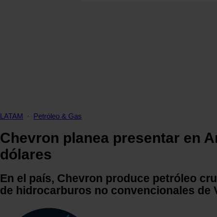
SECCIONES
OPINIÓN
POLÍTICA ENERGÉTICA
RENOVABLES
MERCADOS
ELÉCTRICAS
PETRÓLEO & GAS
VIDEOPODCAST
LATAM
·
Petróleo & Gas
NET ZERO
Chevron planea presentar en Ar
MOVILIDAD
dólares
ALMACENAMIENTO
STARTUPS & INNOVACIÓN
En el país, Chevron produce petróleo crud
HIDRÓGENO
de hidrocarburos no convencionales de 
TOP 10
TECH