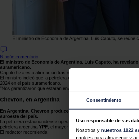
El ministro de Economía de Argentina, Luis Caputo, se reúne 
Ningún comentario
El ministro de Economía de Argentina, Luis Caputo, ha revelado
suramericano.
Caputo hizo esta afirmación tras reunirse este miércoles en los Est
El ministro indicó que la petrolera estadounidense planea solicitar 
2024 en el país suramericano.
"Nos garantizaron que estarán enviando un nuevo proyecto RIGI en los
Chevron, en Argentina
Consentimiento
En Argentina, Chevron produce petróleo crudo y gas natural y re
suroeste del país.
Uso responsable de sus dat
La petrolera estadounidense opera y es propietaria del bloque El T
petrolera argentina
YPF
, el mayor productor de hidrocarburos del pa
Nosotros y
nuestros 1022 s
El redactor recomienda
cookies para almacenar y acce