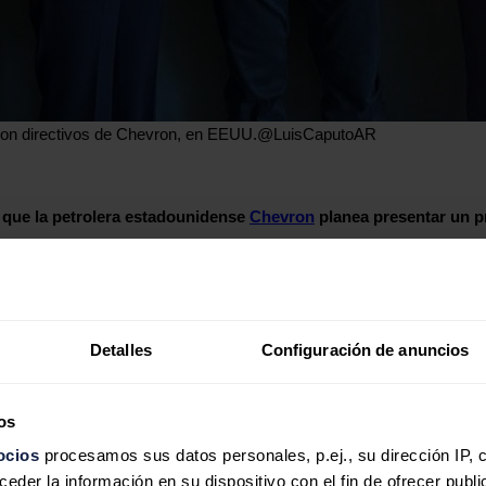
con directivos de Chevron, en EEUU.
@LuisCaputoAR
 que la petrolera estadounidense
Chevron
planea presentar un pr
ados Unidos con directivos de Chevron.
al Gobierno argentino que admita su millonario proyecto al Régimen d
 próximos días por más de 10.000 millones de dólares", afirmó Caputo
Detalles
Configuración de anuncios
aliza actividades de exploración y desarrollo en la formación d
os
rapial y posee una participación no operativa del 50% en las conce
ís suramericano.
ocios
procesamos sus datos personales, p.ej., su dirección IP, 
der la información en su dispositivo con el fin de ofrecer publi