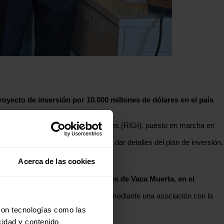
oyecto de inversión por 10.000 millones de dólares en el país
e Incentivos a las Grandes Inversiones (RIGI), puesto en marcha en
 a través de la red social X, sin dar detalles del plan de inversión.
Acerca de las cookies
e hidrocarburos no convencionales de Vaca Muerta, en el
siones Loma Campana y Narambuena mediante una asociación con la
con tecnologías como las
cidad y contenido