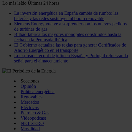
Lo más leído
Últimas 24 horas
La inversión energética en España cambia de rumbo: las
baterías y las redes sustituyen al boom renovable
Siemens Energy vuelve a sorprender con los nuevos pedidos
de turbinas de gas
Bilbao fabrica los mayores monopiles construidos hasta la
fecha en la Península Ibérica
El Gobierno actualiza las reglas para generar Certificados de
Ahorro Energético en el transporte
Los spreads récord de julio en España y Portugal refuerzan la
señal para el almacenamiento
Secciones
Opinión
Política energética
Renovables
Mercados
Eléctricas
Petróleo & Gas
Videopodcast
NET ZERO
Movilidad