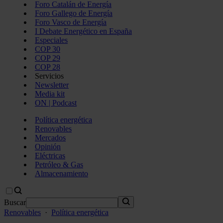
Foro Catalán de Energía
Foro Gallego de Energía
Foro Vasco de Energía
I Debate Energético en España
Especiales
COP 30
COP 29
COP 28
Servicios
Newsletter
Media kit
ON | Podcast
Política energética
Renovables
Mercados
Opinión
Eléctricas
Petróleo & Gas
Almacenamiento
Buscar
Renovables
·
Política energética