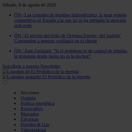
Sábado, 8 de agosto de 2026
ÓN | Las centrales de bombeo hidroeléctrico, la gran ventaja
competitiva en España a la que no se ha prestado la atención
suficiente
ÓN | El secreto del éxito de Octopus Energy: del 'pulpito'
Constantine a generar confianza en el cliente
ÓN | Joan Groizard: "Si el problema es de control de tensión,
la respuesta desde luego no es la nuclear"
Suscríbete a nuestra Newsletter
Secciones
Opinión
Política energética
Renovables
Mercados
Eléctricas
Petróleo & Gas
Videopodcast