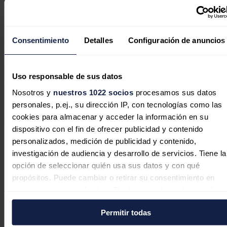
despliegue de las renovables muestra signos de moderación.
Asimismo, existen tensiones en el sector fotovoltaico chino, donde
las autoridades han pedido en múltiples ocasiones frenar la
Consentimiento
Detalles
Configuración de anuncios
competencia excesiva y las guerras de precios derivadas del exceso
de capacidad industrial.
Pese a colocarse como el mayor emisor de gases de efecto
Uso responsable de sus datos
invernadero en el mundo, en los últimos años China ha intensificado
sus esfuerzos para alcanzar sus dos objetivos climáticos: alcanzar el
Nosotros y
nuestros 1022 socios
procesamos sus datos
pico de sus emisiones de dióxido de carbono antes de 2030 y la
personales, p.ej., su dirección IP, con tecnologías como las
neutralidad de carbono antes de 2060.
cookies para almacenar y acceder la información en su
Noticias relacionadas
dispositivo con el fin de ofrecer publicidad y contenido
personalizados, medición de publicidad y contenido,
investigación de audiencia y desarrollo de servicios. Tiene la
opción de seleccionar quién usa sus datos y con qué
China busca el pico de emisiones
propósitos. Puede cambiar o retirar su consentimiento en
industriales antes de 2030 con nuevo
cualquier momento desde la Declaración de cookies o clica
plan quinquenal verde
en el Menú de consentimiento.
Permitir todas
Jaime Santisteban
07/08/2026
Si lo permite, también quisiéramos: