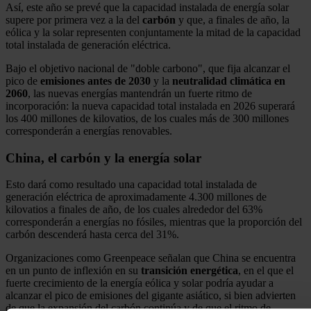
Así, este año se prevé que la capacidad instalada de energía solar
supere por primera vez a la del
carbón
y que, a finales de año, la
eólica y la solar representen conjuntamente la mitad de la capacidad
total instalada de generación eléctrica.
Bajo el objetivo nacional de "doble carbono", que fija alcanzar el
pico de
emisiones antes de 2030
y la
neutralidad climática en
2060
, las nuevas energías mantendrán un fuerte ritmo de
incorporación: la nueva capacidad total instalada en 2026 superará
los 400 millones de kilovatios, de los cuales más de 300 millones
corresponderán a energías renovables.
China, el carbón y la energía solar
Esto dará como resultado una capacidad total instalada de
generación eléctrica de aproximadamente 4.300 millones de
kilovatios a finales de año, de los cuales alrededor del 63%
corresponderán a energías no fósiles, mientras que la proporción del
carbón descenderá hasta cerca del 31%.
Organizaciones como Greenpeace señalan que China se encuentra
en un punto de inflexión en su
transición
energética
, en el que el
fuerte crecimiento de la energía eólica y solar podría ayudar a
alcanzar el pico de emisiones del gigante asiático, si bien advierten
de que la expansión del carbón continúa y de que el ritmo de