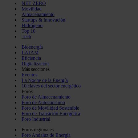
NET ZERO
Movilidad
Almacenamiento
Startups & Innovación
Hidrógeno
Top 10
Tech
Bioenergía
LATAM
Eficiencia
Digitalización
Más secciones
Eventos
La Noche de la Energía
10 claves del sector energético
Foros
Foro de Almacenamiento
Foro de Autoconsumo
Foro de Movilidad Sostenible
Foro de Transición Energética
Foro Industrial
Foros regionales
Foro Andaluz de Energía