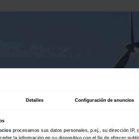
Detalles
Configuración de anuncios
os
ocios
procesamos sus datos personales, p.ej., su dirección IP, 
der la información en su dispositivo con el fin de ofrecer publi