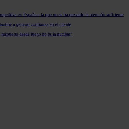
mpetitiva en España a la que no se ha prestado la atención suficiente
antine a generar confianza en el cliente
a respuesta desde luego no es la nuclear"