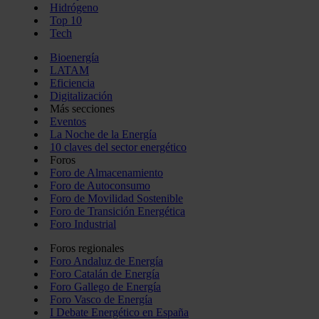
Hidrógeno
Top 10
Tech
Bioenergía
LATAM
Eficiencia
Digitalización
Más secciones
Eventos
La Noche de la Energía
10 claves del sector energético
Foros
Foro de Almacenamiento
Foro de Autoconsumo
Foro de Movilidad Sostenible
Foro de Transición Energética
Foro Industrial
Foros regionales
Foro Andaluz de Energía
Foro Catalán de Energía
Foro Gallego de Energía
Foro Vasco de Energía
I Debate Energético en España