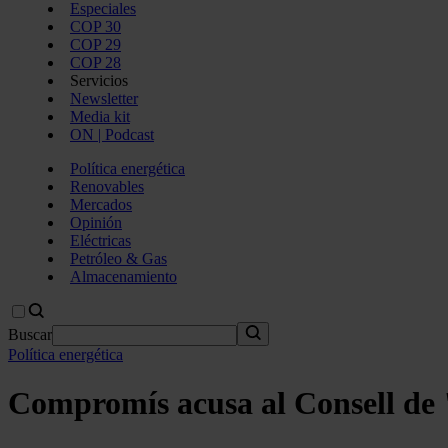
Especiales
COP 30
COP 29
COP 28
Servicios
Newsletter
Media kit
ON | Podcast
Política energética
Renovables
Mercados
Opinión
Eléctricas
Petróleo & Gas
Almacenamiento
Buscar
Política energética
Compromís acusa al Consell de "