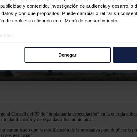
ublicidad y contenido, investigación de audiencia y desarrollo d
 datos y con qué propósitos. Puede cambiar o retirar su consent
n de cookies o clicando en el Menú de consentimiento.
éramos:
 sobre su ubicación geográfica que puede tener una precisión d
tivo analizándolo activamente para buscar características específ
Denegar
re cómo se procesan sus datos personales y establezca sus pr
rar su consentimiento en cualquier momento en la Declaración d
b se usan para personalizar el contenido y los anuncios, ofrecer
s, compartimos información sobre el uso que haga del sitio web 
 análisis web, quienes pueden combinarla con otra información q
r del uso que haya hecho de sus servicios.
 al Consell del PP de "implantar la especulación" en la energía eólic
s, sin planificación y de espaldas a los municipios".
 comunicado que la modificación de la normativa para duplicar la pote
 caos territorial".