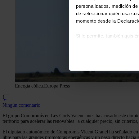
personalizados, medición de p
de seleccionar quién usa sus
momento desde la Declaració
Si lo permite, también quisi
Recopilar información
Identificar su disposi
Obtenga más información sob
datos
. Puede cambiar o reti
Las cookies de este sitio we
Energía eólica.
Europa Press
y analizar el tráfico. Ademá
redes sociales, publicidad y
Ningún comentario
que hayan recopilado a parti
El grupo Compromís en Les Corts Valencianes ha acusado este domingo
territorio para acelerar las renovables "a cualquier precio, sin criterio
El diputado autonómico de Compromís Vicent Granel ha señalado en un
libre para las grandes promotoras energéticas y un paso directo hacia el