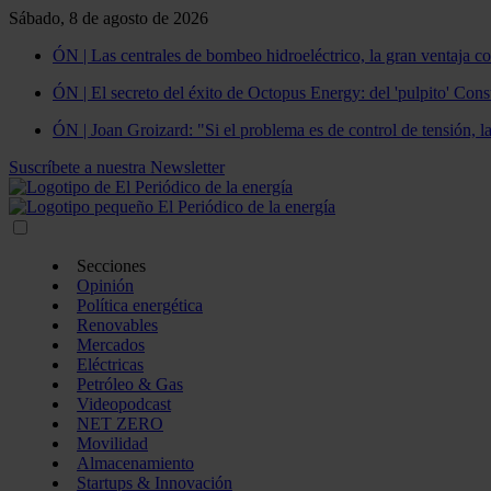
Sábado, 8 de agosto de 2026
ÓN | Las centrales de bombeo hidroeléctrico, la gran ventaja co
ÓN | El secreto del éxito de Octopus Energy: del 'pulpito' Const
ÓN | Joan Groizard: "Si el problema es de control de tensión, l
Suscríbete a nuestra Newsletter
Secciones
Opinión
Política energética
Renovables
Mercados
Eléctricas
Petróleo & Gas
Videopodcast
NET ZERO
Movilidad
Almacenamiento
Startups & Innovación