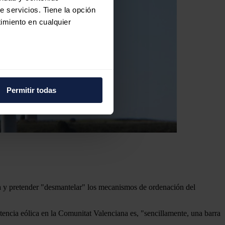
e servicios. Tiene la opción
imiento en cualquier
e varios metros
icas (huellas digitales)
Permitir todas
eferencias en la
sección de
e cookies.
 funciones de redes sociales
con nuestros partners de
ue les haya proporcionado o
a y pretender "desmantelar" los mecanismos de ordenación del
ncia eólica en la Comunitat Valenciana es, "sencillamente, una barra