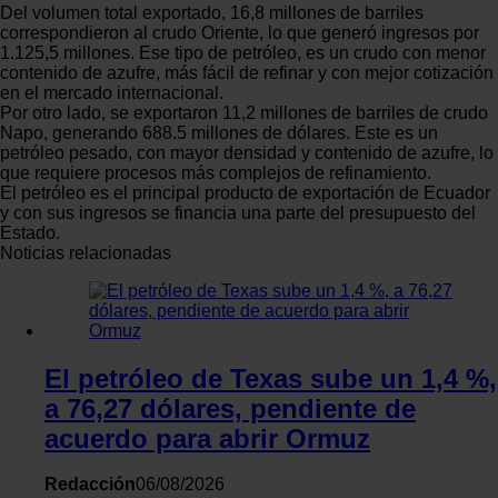
consentimiento en cualquier momento en la Declaración
Del volumen total exportado, 16,8 millones de barriles
correspondieron al crudo Oriente, lo que generó ingresos por
de cookies.
1.125,5 millones. Ese tipo de petróleo, es un crudo con menor
contenido de azufre, más fácil de refinar y con mejor cotización
Las cookies de este sitio web se usan para personalizar
en el mercado internacional.
Por otro lado, se exportaron 11,2 millones de barriles de crudo
el contenido y los anuncios, ofrecer funciones de redes
Napo, generando 688.5 millones de dólares. Este es un
sociales y analizar el tráfico. Además, compartimos
petróleo pesado, con mayor densidad y contenido de azufre, lo
información sobre el uso que haga del sitio web con
que requiere procesos más complejos de refinamiento.
El petróleo es el principal producto de exportación de Ecuador
nuestros partners de redes sociales, publicidad y análisis
y con sus ingresos se financia una parte del presupuesto del
web, quienes pueden combinarla con otra información
Estado.
que les haya proporcionado o que hayan recopilado a
Noticias relacionadas
partir del uso que haya hecho de sus servicios.
El petróleo de Texas sube un 1,4 %,
a 76,27 dólares, pendiente de
acuerdo para abrir Ormuz
Redacción
06/08/2026