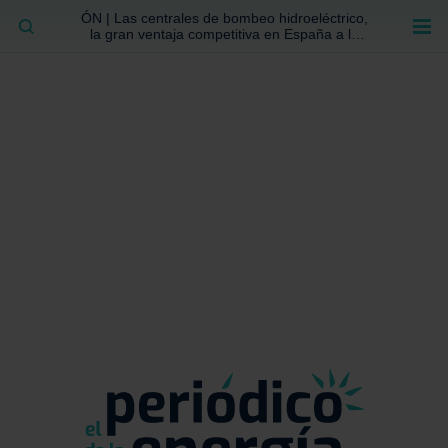
ÓN | Las centrales de bombeo hidroeléctrico,
BUSCAR
la gran ventaja competitiva en España a la
que no se ha prestado la atención suficiente