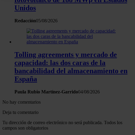
datos
. Puede cambiar o retirar su consentimiento en cualqui
Unidos
momento en la Declaración de cookies.
Redacción
05/08/2026
Las cookies de este sitio web se usan para personalizar el
contenido y los anuncios, ofrecer funciones de redes sociale
analizar el tráfico. Además, compartimos información sobre 
uso que haga del sitio web con nuestros partners de redes
sociales, publicidad y análisis web, quienes pueden combina
Tolling agreements y mercado de
con otra información que les haya proporcionado o que haya
capacidad: las dos caras de la
recopilado a partir del uso que haya hecho de sus servicios.
bancabilidad del almacenamiento en
España
Paula Rubio Martínez-Garrido
04/08/2026
No hay comentarios
Deja tu comentario
Tu dirección de correo electrónico no será publicada. Todos los
campos son obligatorios