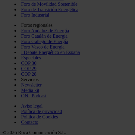
Foro de Movilidad Sostenible
Foro de Transición Energética
Foro Industrial
Foros regionales
Foro Andaluz de Energía
Foro Catalán de Energía
Foro Gallego de Energía
Foro Vasco de Energía
I Debate Energético en España
Especiales
COP 30
COP 29
COP 28
Servicios
Newsletter
Media kit
ON | Podcast
Aviso legal
Política de privacidad
Política de Cookies
Contacto
© 2026 Roca Comunicación S.L.