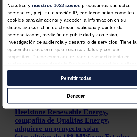
para independizar a Europa del litio
Nosotros y
nuestros 1022 socios
procesamos sus datos
personales, p.ej., su dirección IP, con tecnologías como las
Jaime Santisteban
07/08/2026
cookies para almacenar y acceder la información en su
dispositivo con el fin de ofrecer publicidad y contenido
personalizados, medición de publicidad y contenido,
investigación de audiencia y desarrollo de servicios. Tiene la
Los spreads récord de julio en España
opción de seleccionar quién usa sus datos y con qué
y Portugal refuerzan la señal para el
propósitos. Puede cambiar o retirar su consentimiento en
almacenamiento
cualquier momento desde la Declaración de cookies o clica
en el Menú de consentimiento.
Aleasoft Energy Forecasting
06/08/2026
Permitir todas
Si lo permite, también quisiéramos:
Recopilar información sobre su ubicación geográfica
Denegar
puede tener una precisión de varios metros
Identificar su dispositivo analizándolo activamente pa
Heelstone Renewable Energy,
buscar características específicas (huellas digitales)
compañía de Qualitas Energy,
Obtenga más información sobre cómo se procesan sus dato
adquiere un proyecto solar
personales y establezca sus preferencias en la
sección de
fotovoltaico de 188 MWp en Estados