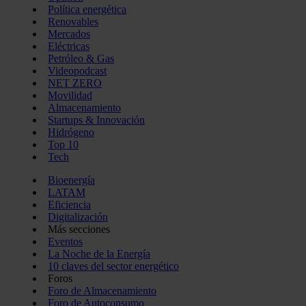
Política energética
Renovables
Mercados
Eléctricas
Petróleo & Gas
Videopodcast
NET ZERO
Movilidad
Almacenamiento
Startups & Innovación
Hidrógeno
Top 10
Tech
Bioenergía
LATAM
Eficiencia
Digitalización
Más secciones
Eventos
La Noche de la Energía
10 claves del sector energético
Foros
Foro de Almacenamiento
Foro de Autoconsumo