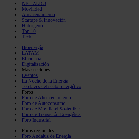
NET ZERO
Movilidad
Almacenamiento
Startups & Innovación
Hidrógeno
Top 10
Tech
Bioenergía
LATAM
Eficiencia
Digitalización
Más secciones
Eventos
La Noche de la Energía
10 claves del sector energético
Foros
Foro de Almacenamiento
Foro de Autoconsumo
Foro de Movilidad Sostenible
Foro de Transición Energética
Foro Industrial
Foros regionales
Foro Andaluz de Energía