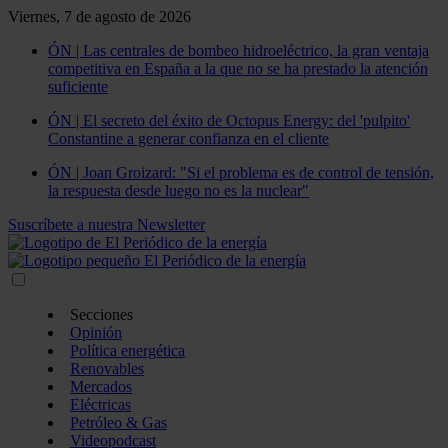
Viernes, 7 de agosto de 2026
ÓN | Las centrales de bombeo hidroeléctrico, la gran ventaja
competitiva en España a la que no se ha prestado la atención
suficiente
ÓN | El secreto del éxito de Octopus Energy: del 'pulpito'
Constantine a generar confianza en el cliente
ÓN | Joan Groizard: "Si el problema es de control de tensión,
la respuesta desde luego no es la nuclear"
Suscríbete a nuestra Newsletter
Secciones
Opinión
Política energética
Renovables
Mercados
Eléctricas
Petróleo & Gas
Videopodcast