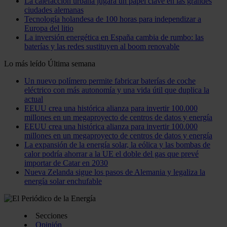
La calefacción urbana jugará un papel clave en las grandes
ciudades alemanas
Tecnología holandesa de 100 horas para independizar a
Europa del litio
La inversión energética en España cambia de rumbo: las
baterías y las redes sustituyen al boom renovable
Lo más leído
Última semana
Un nuevo polímero permite fabricar baterías de coche
eléctrico con más autonomía y una vida útil que duplica la
actual
EEUU crea una histórica alianza para invertir 100.000
millones en un megaproyecto de centros de datos y energía
EEUU crea una histórica alianza para invertir 100.000
millones en un megaproyecto de centros de datos y energía
La expansión de la energía solar, la eólica y las bombas de
calor podría ahorrar a la UE el doble del gas que prevé
importar de Catar en 2030
Nueva Zelanda sigue los pasos de Alemania y legaliza la
energía solar enchufable
Secciones
Opinión