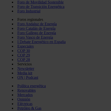
Foro de Movilidad Sostenible
Foro de Transición Energética
Foro Industrial
Foros regionales
Foro Andaluz de Energía
Foro Catalán de Energía
Foro Gallego de Energía
Foro Vasco de Energía
I Debate Energético en España
Especiales
COP 30
COP 29
COP 28
Servicios
Newsletter
Media kit
ON | Podcast
Política energética
Renovables
Mercados
Opinión
Eléctricas
Petróleo & Gas