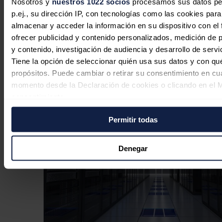
Nosotros y
nuestros 1022 socios
procesamos sus datos pe
p.ej., su dirección IP, con tecnologías como las cookies para
Las previsiones de capacidad de los
almacenar y acceder la información en su dispositivo con el 
centros de datos en EEUU se disparan
ofrecer publicidad y contenido personalizados, medición de p
un 52%
y contenido, investigación de audiencia y desarrollo de servi
Tiene la opción de seleccionar quién usa sus datos y con qu
José A. Roca
03/08/2026
propósitos. Puede cambiar o retirar su consentimiento en cu
momento desde la Declaración de cookies o clicando en el 
consentimiento.
Permitir todas
Si lo permite, también quisiéramos:
Recopilar información sobre su ubicación geográfica
puede tener una precisión de varios metros
Denegar
Identificar su dispositivo analizándolo activamente p
características específicas (huellas digitales)
Obtenga más información sobre cómo se procesan sus dato
personales y establezca sus preferencias en la
sección de 
Puede cambiar o retirar su consentimiento en cualquier mo
la Declaración de cookies.