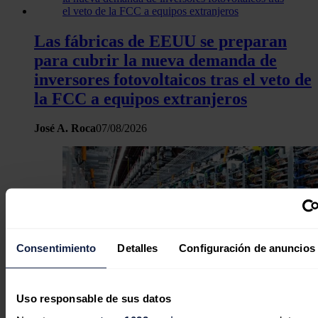
Las fábricas de EEUU se preparan
para cubrir la nueva demanda de
inversores fotovoltaicos tras el veto de
la FCC a equipos extranjeros
José A. Roca
07/08/2026
Consentimiento
Detalles
Configuración de anuncios
Uso responsable de sus datos