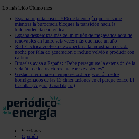
Lo más leído
Último mes
España importa casi el 70% de la energía que consume
mientras la burocracia bloquea la transición hacia la
independencia energética
España desperdicia más de un millón de megavatios hora de
renovables en junio, seis veces más que hace un año
Red Eléctrica vuelve a desconectar a la industria la pasada
noche por falta de generación e incluso volvió a producir con
carbón
Bruselas avisa a España: “Debe perseguirse la extensión de la
vida útil de los reactores nucleares existentes”
Gestacur termina en tiempo récord la ejecución de los
hormigonados de las 13 cimentaciones en el parque eólico El
Castillar (Algora, Guadalajara)
Secciones
Opinión