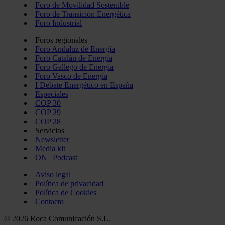
Foro de Movilidad Sostenible
Foro de Transición Energética
Foro Industrial
Foros regionales
Foro Andaluz de Energía
Foro Catalán de Energía
Foro Gallego de Energía
Foro Vasco de Energía
I Debate Energético en España
Especiales
COP 30
COP 29
COP 28
Servicios
Newsletter
Media kit
ON | Podcast
Aviso legal
Política de privacidad
Política de Cookies
Contacto
© 2026 Roca Comunicación S.L.