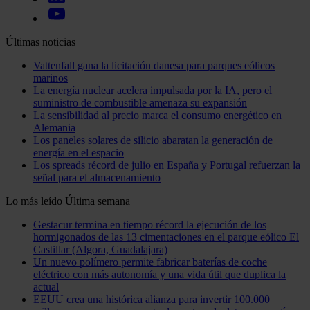
Últimas noticias
Vattenfall gana la licitación danesa para parques eólicos
marinos
La energía nuclear acelera impulsada por la IA, pero el
suministro de combustible amenaza su expansión
La sensibilidad al precio marca el consumo energético en
Alemania
Los paneles solares de silicio abaratan la generación de
energía en el espacio
Los spreads récord de julio en España y Portugal refuerzan la
señal para el almacenamiento
Lo más leído
Última semana
Gestacur termina en tiempo récord la ejecución de los
hormigonados de las 13 cimentaciones en el parque eólico El
Castillar (Algora, Guadalajara)
Un nuevo polímero permite fabricar baterías de coche
eléctrico con más autonomía y una vida útil que duplica la
actual
EEUU crea una histórica alianza para invertir 100.000