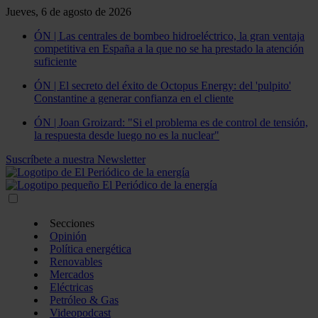
Jueves, 6 de agosto de 2026
ÓN | Las centrales de bombeo hidroeléctrico, la gran ventaja
competitiva en España a la que no se ha prestado la atención
suficiente
ÓN | El secreto del éxito de Octopus Energy: del 'pulpito'
Constantine a generar confianza en el cliente
ÓN | Joan Groizard: "Si el problema es de control de tensión,
la respuesta desde luego no es la nuclear"
Suscríbete a nuestra Newsletter
Secciones
Opinión
Política energética
Renovables
Mercados
Eléctricas
Petróleo & Gas
Videopodcast