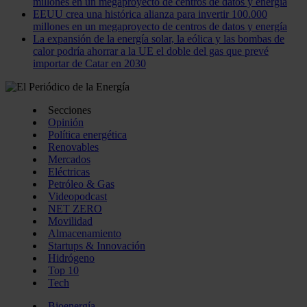
millones en un megaproyecto de centros de datos y energía
EEUU crea una histórica alianza para invertir 100.000
millones en un megaproyecto de centros de datos y energía
La expansión de la energía solar, la eólica y las bombas de
calor podría ahorrar a la UE el doble del gas que prevé
importar de Catar en 2030
Secciones
Opinión
Política energética
Renovables
Mercados
Eléctricas
Petróleo & Gas
Videopodcast
NET ZERO
Movilidad
Almacenamiento
Startups & Innovación
Hidrógeno
Top 10
Tech
Bioenergía