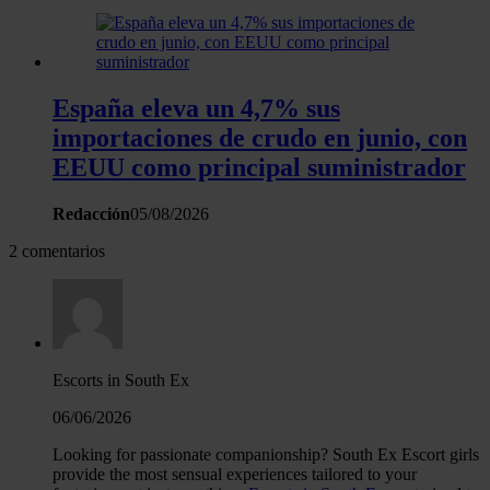
Las cookies de este sitio web se usan para personalizar el
contenido y los anuncios, ofrecer funciones de redes sociale
analizar el tráfico. Además, compartimos información sobre 
España eleva un 4,7% sus
uso que haga del sitio web con nuestros partners de redes
importaciones de crudo en junio, con
sociales, publicidad y análisis web, quienes pueden combina
EEUU como principal suministrador
con otra información que les haya proporcionado o que haya
recopilado a partir del uso que haya hecho de sus servicios.
Redacción
05/08/2026
2 comentarios
Escorts in South Ex
06/06/2026
Looking for passionate companionship? South Ex Escort girls
provide the most sensual experiences tailored to your