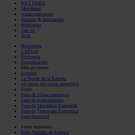
NET ZERO
Movilidad
Almacenamiento
Startups & Innovación
Hidrógeno
Top 10
Tech
Bioenergía
LATAM
Eficiencia
Digitalización
Más secciones
Eventos
La Noche de la Energía
10 claves del sector energético
Foros
Foro de Almacenamiento
Foro de Autoconsumo
Foro de Movilidad Sostenible
Foro de Transición Energética
Foro Industrial
Foros regionales
Foro Andaluz de Energía