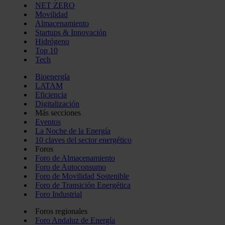
NET ZERO
Movilidad
Almacenamiento
Startups & Innovación
Hidrógeno
Top 10
Tech
Bioenergía
LATAM
Eficiencia
Digitalización
Más secciones
Eventos
La Noche de la Energía
10 claves del sector energético
Foros
Foro de Almacenamiento
Foro de Autoconsumo
Foro de Movilidad Sostenible
Foro de Transición Energética
Foro Industrial
Foros regionales
Foro Andaluz de Energía