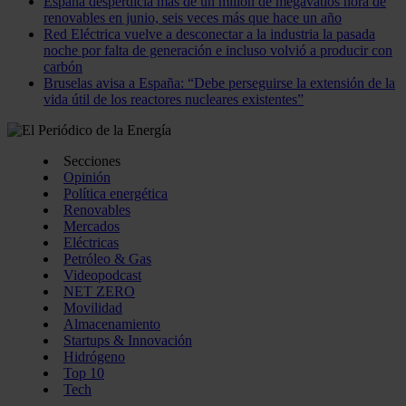
España desperdicia más de un millón de megavatios hora de
renovables en junio, seis veces más que hace un año
Red Eléctrica vuelve a desconectar a la industria la pasada
noche por falta de generación e incluso volvió a producir con
carbón
Bruselas avisa a España: “Debe perseguirse la extensión de la
vida útil de los reactores nucleares existentes”
Secciones
Opinión
Política energética
Renovables
Mercados
Eléctricas
Petróleo & Gas
Videopodcast
NET ZERO
Movilidad
Almacenamiento
Startups & Innovación
Hidrógeno
Top 10
Tech