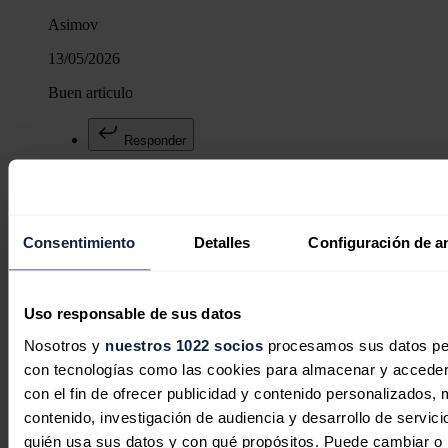
Asimov
13/05/2026
Buen articulo
Responder
Consentimiento
Detalles
Configuración de a
Miguel A. A.
13/05/2026
Uso responsable de sus datos
Efectivamente, todo apunta a que CATL y BYD se van a
Nosotros y
nuestros 1022 socios
procesamos sus datos pers
comer gran parte del mercado de baterías BESS. Tienen una
gran ventaja competitiva, Su integración vertical a gran escala
con tecnologías como las cookies para almacenar y acceder 
con sistemas robotizados marcará un antes y un después.
con el fin de ofrecer publicidad y contenido personalizados, 
En cuanto a celdas, estoy expectante del rendimiento y
contenido, investigación de audiencia y desarrollo de servici
durabilidad de las celdas EVE, que se han hecho un hueco en
el mercado y han ganado mucha reputación en cuanto a
quién usa sus datos y con qué propósitos. Puede cambiar o r