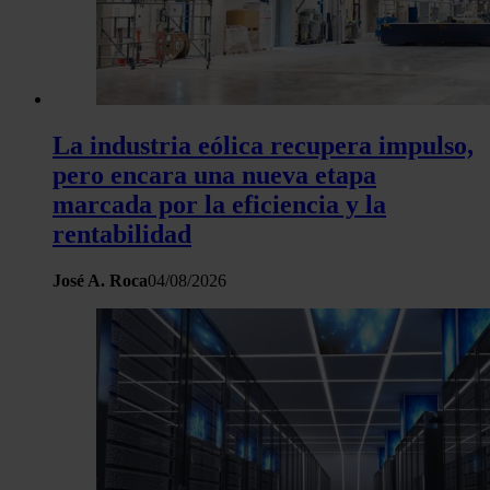
La industria eólica recupera impulso,
pero encara una nueva etapa
marcada por la eficiencia y la
rentabilidad
José A. Roca
04/08/2026