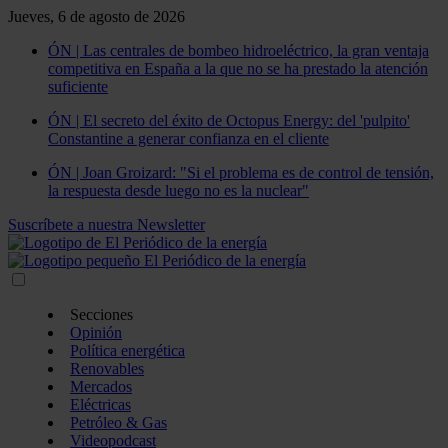
Jueves, 6 de agosto de 2026
ÓN | Las centrales de bombeo hidroeléctrico, la gran ventaja
competitiva en España a la que no se ha prestado la atención
suficiente
ÓN | El secreto del éxito de Octopus Energy: del 'pulpito'
Constantine a generar confianza en el cliente
ÓN | Joan Groizard: "Si el problema es de control de tensión,
la respuesta desde luego no es la nuclear"
Suscríbete a nuestra Newsletter
Secciones
Opinión
Política energética
Renovables
Mercados
Eléctricas
Petróleo & Gas
Videopodcast