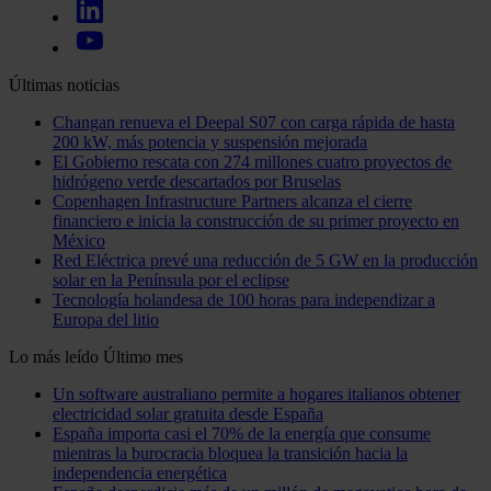
Últimas noticias
Changan renueva el Deepal S07 con carga rápida de hasta
200 kW, más potencia y suspensión mejorada
El Gobierno rescata con 274 millones cuatro proyectos de
hidrógeno verde descartados por Bruselas
Copenhagen Infrastructure Partners alcanza el cierre
financiero e inicia la construcción de su primer proyecto en
México
Red Eléctrica prevé una reducción de 5 GW en la producción
solar en la Península por el eclipse
Tecnología holandesa de 100 horas para independizar a
Europa del litio
Lo más leído
Último mes
Un software australiano permite a hogares italianos obtener
electricidad solar gratuita desde España
España importa casi el 70% de la energía que consume
mientras la burocracia bloquea la transición hacia la
independencia energética