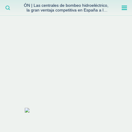
ÓN | Las centrales de bombeo hidroeléctrico,
BUSCAR
la gran ventaja competitiva en España a la
que no se ha prestado la atención suficiente