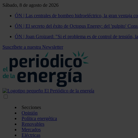
Sábado, 8 de agosto de 2026
ÓN | Las centrales de bombeo hidroeléctrico, la gran ventaja co
ÓN | El secreto del éxito de Octopus Energy: del 'pulpito' Const
ÓN | Joan Groizard: "Si el problema es de control de tensión, l
Suscríbete a nuestra Newsletter
Secciones
Opinión
Política energética
Renovables
Mercados
Eléctricas