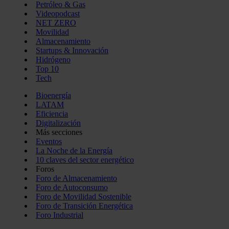
Petróleo & Gas
Videopodcast
NET ZERO
Movilidad
Almacenamiento
Startups & Innovación
Hidrógeno
Top 10
Tech
Bioenergía
LATAM
Eficiencia
Digitalización
Más secciones
Eventos
La Noche de la Energía
10 claves del sector energético
Foros
Foro de Almacenamiento
Foro de Autoconsumo
Foro de Movilidad Sostenible
Foro de Transición Energética
Foro Industrial