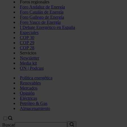
Foros regionales
Foro Andaluz de Energía
Foro Catalán de Energía
Foro Gallego de Energía
Foro Vasco de Energía
I Debate Energético en España
Especiales
COP 30
COP 29
COP 28
Servicios
Newsletter
Media kit
ON | Podcast
Política energética
Renovables
Mercados
Opinión
Eléctricas
Petróleo & Gas
Almacenamiento
Buscar