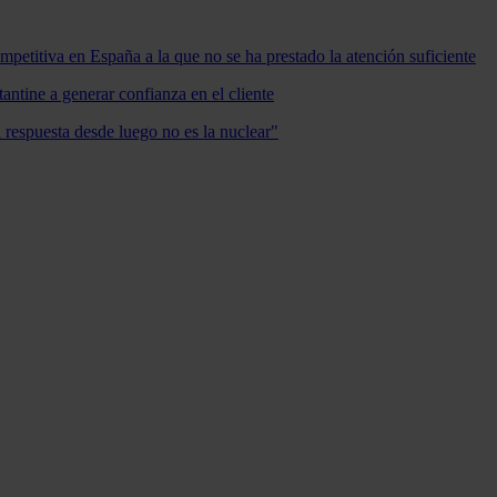
mpetitiva en España a la que no se ha prestado la atención suficiente
antine a generar confianza en el cliente
a respuesta desde luego no es la nuclear"