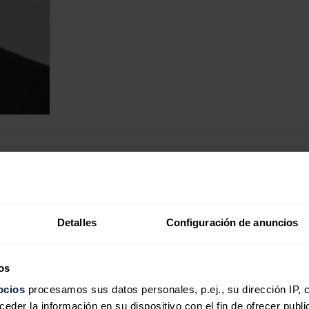
Detalles
Configuración de anuncios
omaní OQ. FOTO: OQ
os
ocios
procesamos sus datos personales, p.ej., su dirección IP, 
der la información en su dispositivo con el fin de ofrecer publi