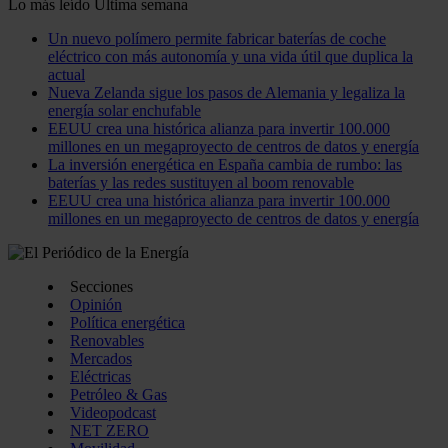
Lo más leído
Última semana
Un nuevo polímero permite fabricar baterías de coche
eléctrico con más autonomía y una vida útil que duplica la
actual
Nueva Zelanda sigue los pasos de Alemania y legaliza la
energía solar enchufable
EEUU crea una histórica alianza para invertir 100.000
millones en un megaproyecto de centros de datos y energía
La inversión energética en España cambia de rumbo: las
baterías y las redes sustituyen al boom renovable
EEUU crea una histórica alianza para invertir 100.000
millones en un megaproyecto de centros de datos y energía
Secciones
Opinión
Política energética
Renovables
Mercados
Eléctricas
Petróleo & Gas
Videopodcast
NET ZERO