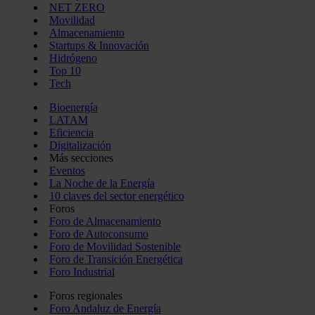
NET ZERO
Movilidad
Almacenamiento
Startups & Innovación
Hidrógeno
Top 10
Tech
Bioenergía
LATAM
Eficiencia
Digitalización
Más secciones
Eventos
La Noche de la Energía
10 claves del sector energético
Foros
Foro de Almacenamiento
Foro de Autoconsumo
Foro de Movilidad Sostenible
Foro de Transición Energética
Foro Industrial
Foros regionales
Foro Andaluz de Energía