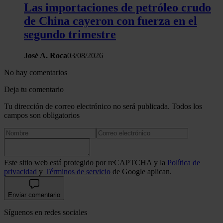
Las importaciones de petróleo crudo
hecho de sus servicios.
de China cayeron con fuerza en el
segundo trimestre
José A. Roca
03/08/2026
No hay comentarios
Deja tu comentario
Tu dirección de correo electrónico no será publicada. Todos los
campos son obligatorios
Este sitio web está protegido por reCAPTCHA y la
Política de
privacidad
y
Términos de servicio
de Google aplican.
Enviar comentario
Síguenos en redes sociales