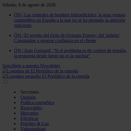
Sábado, 8 de agosto de 2026
ÓN | Las centrales de bombeo hidroeléctrico, la gran ventaja
competitiva en España a la que no se ha prestado la atención
suficiente
ÓN | El secreto del éxito de Octopus Energy: del 'pulpito'
Constantine a generar confianza en el cliente
ÓN | Joan Groizard: "Si el problema es de control de tensión,
la respuesta desde luego no es la nuclear"
Suscríbete a nuestra Newsletter
Secciones
Opinión
Política energética
Renovables
Mercados
Eléctricas
Petróleo & Gas
Videopodcast