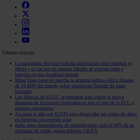
Últimas noticias
La australiana Horizon solicita autorización para sustituir el
diésel y el gas por un sistema híbrido de energía solar y
baterías en una localidad remota
Ming Yang pone en marcha la primera turbina eólica flotante
de 16 MW del mundo sobre plataforma flotante de patas
tensadas
Las fábricas de EEUU se preparan para cubrir la nueva
demanda de inversores fotovoltaicos tras el veto de la FCC a
equipos extranjeros
Acciona se alía con IGNIS para desarrollar un centro de datos
en Segovia con energía solar
India sigue dependiendo de importaciones para el 90% de su
demanda de crudo, según informe CII-EY