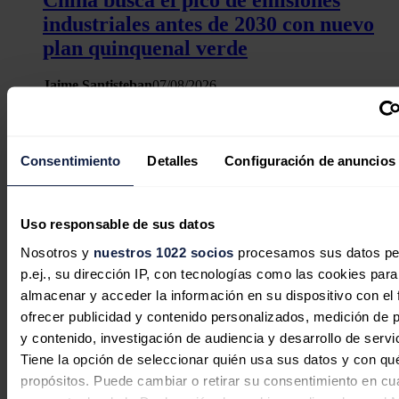
industriales antes de 2030 con nuevo
plan quinquenal verde
Jaime Santisteban
07/08/2026
Consentimiento
Detalles
Configuración de anuncios
India sigue dependiendo de
importaciones para el 90% de su
Uso responsable de sus datos
demanda de crudo, según informe
Nosotros y
nuestros 1022 socios
procesamos sus datos pe
CII-EY
p.ej., su dirección IP, con tecnologías como las cookies para
almacenar y acceder la información en su dispositivo con el 
Jaime Santisteban
07/08/2026
ofrecer publicidad y contenido personalizados, medición de p
y contenido, investigación de audiencia y desarrollo de servi
Tiene la opción de seleccionar quién usa sus datos y con qu
propósitos. Puede cambiar o retirar su consentimiento en cu