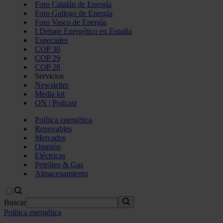
Foro Catalán de Energía
Foro Gallego de Energía
Foro Vasco de Energía
I Debate Energético en España
Especiales
COP 30
COP 29
COP 28
Servicios
Newsletter
Media kit
ON | Podcast
Política energética
Renovables
Mercados
Opinión
Eléctricas
Petróleo & Gas
Almacenamiento
Buscar
Política energética