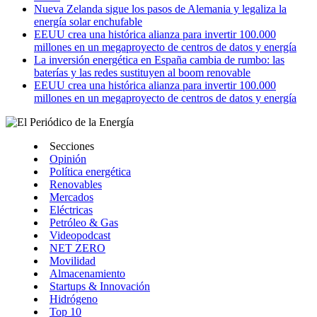
Nueva Zelanda sigue los pasos de Alemania y legaliza la
energía solar enchufable
EEUU crea una histórica alianza para invertir 100.000
millones en un megaproyecto de centros de datos y energía
La inversión energética en España cambia de rumbo: las
baterías y las redes sustituyen al boom renovable
EEUU crea una histórica alianza para invertir 100.000
millones en un megaproyecto de centros de datos y energía
Secciones
Opinión
Política energética
Renovables
Mercados
Eléctricas
Petróleo & Gas
Videopodcast
NET ZERO
Movilidad
Almacenamiento
Startups & Innovación
Hidrógeno
Top 10