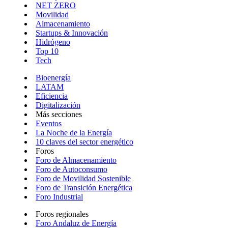
NET ZERO
Movilidad
Almacenamiento
Startups & Innovación
Hidrógeno
Top 10
Tech
Bioenergía
LATAM
Eficiencia
Digitalización
Más secciones
Eventos
La Noche de la Energía
10 claves del sector energético
Foros
Foro de Almacenamiento
Foro de Autoconsumo
Foro de Movilidad Sostenible
Foro de Transición Energética
Foro Industrial
Foros regionales
Foro Andaluz de Energía