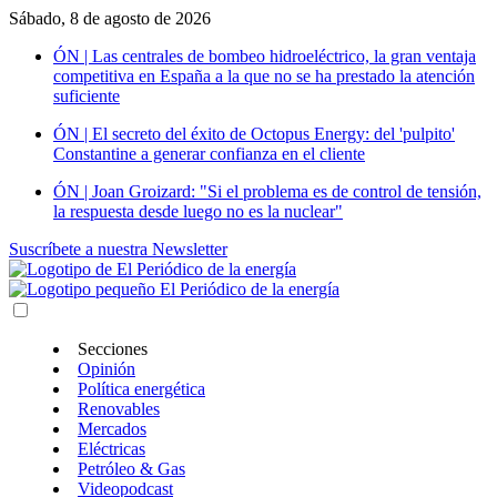
Sábado, 8 de agosto de 2026
ÓN | Las centrales de bombeo hidroeléctrico, la gran ventaja
competitiva en España a la que no se ha prestado la atención
suficiente
ÓN | El secreto del éxito de Octopus Energy: del 'pulpito'
Constantine a generar confianza en el cliente
ÓN | Joan Groizard: "Si el problema es de control de tensión,
la respuesta desde luego no es la nuclear"
Suscríbete a nuestra Newsletter
Secciones
Opinión
Política energética
Renovables
Mercados
Eléctricas
Petróleo & Gas
Videopodcast