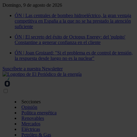
Domingo, 9 de agosto de 2026
ÓN | Las centrales de bombeo hidroeléctrico, la gran ventaja
competitiva en España a la que no se ha prestado la atención
suficiente
ÓN | El secreto del éxito de Octopus Energy: del 'pulpito'
Constantine a generar confianza en el cliente
ÓN | Joan Groizard: "Si el problema es de control de tensión,
la respuesta desde luego no es la nuclear"
Suscríbete a nuestra Newsletter
Secciones
Opinión
Política energética
Renovables
Mercados
Eléctricas
Petróleo & Gas