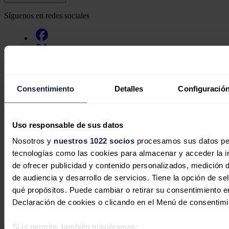
Síguenos en redes sociales
Consentimiento
Detalles
Configuración
Últimas noticias
Movilidad
Uso responsable de sus datos
Hyundai y Zunder se alían para ofrecer ventajas de carga
rápida a los clientes de vehículos eléctricos
Nosotros y
nuestros 1022 socios
procesamos sus datos pers
Changan renueva el Deepal S07 con carga rápida de hasta
tecnologías como las cookies para almacenar y acceder la in
200 kW, más potencia y suspensión mejorada
de ofrecer publicidad y contenido personalizados, medición d
La edad media del parque automovilístico español vuelve a
aumentar en 2025 hasta los 14,6 años
de audiencia y desarrollo de servicios. Tiene la opción de s
La aviación eléctrica se acerca a 2030, pero reclama inversión
qué propósitos. Puede cambiar o retirar su consentimiento 
y cambios normativos
Declaración de cookies o clicando en el Menú de consentimi
Iberdrola | bp pulse cierran financiación por hasta 230
millones para acelerar su plan de movilidad eléctrica
Si lo permite, también quisiéramos: