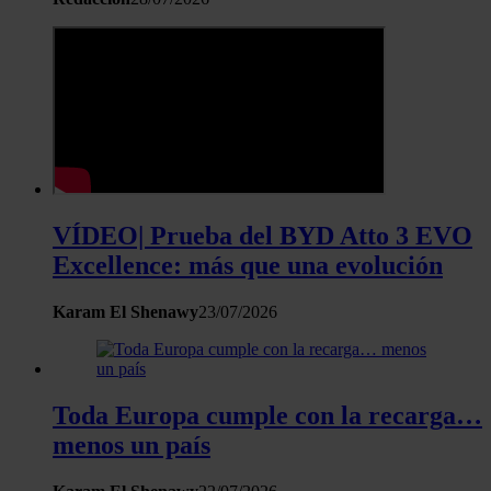
VÍDEO| Prueba del BYD Atto 3 EVO
Excellence: más que una evolución
Karam El Shenawy
23/07/2026
Toda Europa cumple con la recarga…
menos un país