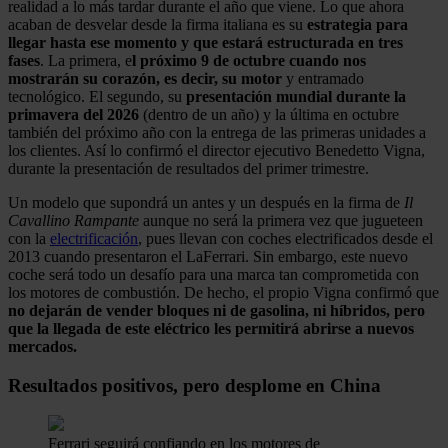
realidad a lo más tardar durante el año que viene. Lo que ahora
acaban de desvelar desde la firma italiana es su
estrategia para
llegar hasta ese momento y que estará estructurada en tres
fases
. La primera, e
l próximo 9 de octubre cuando nos
mostrarán su corazón, es decir, su motor
y entramado
tecnológico. El segundo, su
presentación mundial durante la
primavera del 2026
(dentro de un año) y la última en octubre
también del próximo año con la entrega de las primeras unidades a
los clientes. Así lo confirmó el director ejecutivo Benedetto Vigna,
durante la presentación de resultados del primer trimestre.
Un modelo que supondrá un antes y un después en la firma de
Il
Cavallino Rampante
aunque no será la primera vez que jugueteen
con la
electrificación
, pues llevan con coches electrificados desde el
2013 cuando presentaron el LaFerrari. Sin embargo, este nuevo
coche será todo un desafío para una marca tan comprometida con
los motores de combustión. De hecho, el propio Vigna confirmó que
no dejarán de vender bloques ni de gasolina, ni híbridos, pero
que la llegada de este eléctrico les permitirá abrirse a nuevos
mercados.
Resultados positivos, pero desplome en China
Ferrari seguirá confiando en los motores de