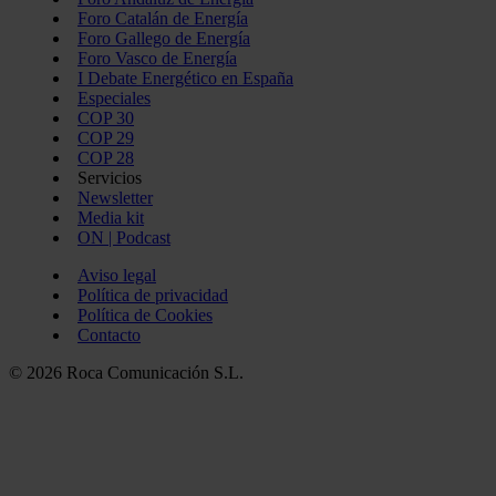
Foro Catalán de Energía
Foro Gallego de Energía
Foro Vasco de Energía
I Debate Energético en España
Especiales
COP 30
COP 29
COP 28
Servicios
Newsletter
Media kit
ON | Podcast
Aviso legal
Política de privacidad
Política de Cookies
Contacto
© 2026 Roca Comunicación S.L.