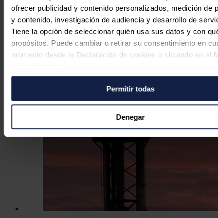
más financiación para las
ofrecer publicidad y contenido personalizados, medición de p
interconexiones energéticas
y contenido, investigación de audiencia y desarrollo de servi
Tiene la opción de seleccionar quién usa sus datos y con qu
Redacción
06/07/2026
propósitos. Puede cambiar o retirar su consentimiento en cu
momento desde la Declaración de cookies o clicando en el 
consentimiento.
Permitir todas
Si lo permite, también quisiéramos:
Recopilar información sobre su ubicación geográfica
puede tener una precisión de varios metros
Denegar
Identificar su dispositivo analizándolo activamente p
características específicas (huellas digitales)
Obtenga más información sobre cómo se procesan sus dato
personales y establezca sus preferencias en la
sección de 
Puede cambiar o retirar su consentimiento en cualquier mo
la Declaración de cookies.
Las cookies de este sitio web se usan para personalizar el c