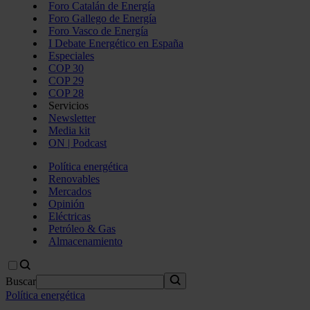
Foro Catalán de Energía
Foro Gallego de Energía
Foro Vasco de Energía
I Debate Energético en España
Especiales
COP 30
COP 29
COP 28
Servicios
Newsletter
Media kit
ON | Podcast
Política energética
Renovables
Mercados
Opinión
Eléctricas
Petróleo & Gas
Almacenamiento
Buscar
Política energética