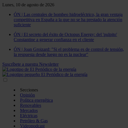
Lunes, 10 de agosto de 2026
ÓN | Las centrales de bombeo hidroeléctrico, la gran ventaja
competitiva en España a la que no se ha prestado la atención
suficiente
ÓN | El secreto del éxito de Octopus Energy: del 'pulpito'
Constantine a generar confianza en el cliente
ÓN | Joan Groizard: "Si el problema es de control de tensión,
la respuesta desde luego no es la nuclear"
Suscríbete a nuestra Newsletter
Secciones
Opinión
Política energética
Renovables
Mercados
Eléctricas
Petróleo & Gas
Videopodcast