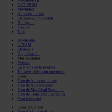
Videopodcast
NET ZERO
Movilidad
Almacenamiento
Startups & Innovación
Hidrógeno
Top 10
Tech
Bioenergía
LATAM
Eficiencia
Digitalización
Más secciones
Eventos
La Noche de la Energía
10 claves del sector energético
Foros
Foro de Almacenamiento
Foro de Autoconsumo
Foro de Movilidad Sostenible
Foro de Transición Energética
Foro Industrial
Foros regionales
Foro Andaluz de Energía