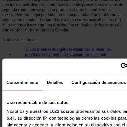
precios del petróleo, así como otras materias primas y sus efectos de
segunda ronda que se puedan producir si dura el conflicto más
meses. Pero no le quepa duda, no le quepa duda. Este Gobierno va a
seguir protegiendo a las familias y a los sectores más afectados (...)
Y lo vamos a hacer con una distribución equitativa de los costes de
este conflicto", ha subrayado España.
Noticias relacionadas
Las grandes energéticas españolas
superan las previsiones del mercado y
ganan un 45% más
Consentimiento
Detalles
Configuración de anuncios
Redacción
29/07/2026
Uso responsable de sus datos
Nosotros y
nuestros 1022 socios
procesamos sus datos pe
p.ej., su dirección IP, con tecnologías como las cookies para
España y Portugal piden a Bruselas
almacenar y acceder la información en su dispositivo con el 