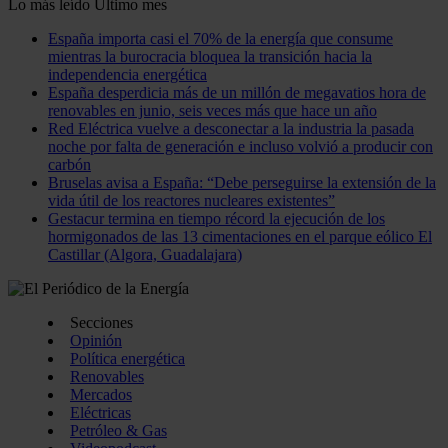
Lo más leído
Último mes
España importa casi el 70% de la energía que consume
mientras la burocracia bloquea la transición hacia la
independencia energética
España desperdicia más de un millón de megavatios hora de
renovables en junio, seis veces más que hace un año
Red Eléctrica vuelve a desconectar a la industria la pasada
noche por falta de generación e incluso volvió a producir con
carbón
Bruselas avisa a España: “Debe perseguirse la extensión de la
vida útil de los reactores nucleares existentes”
Gestacur termina en tiempo récord la ejecución de los
hormigonados de las 13 cimentaciones en el parque eólico El
Castillar (Algora, Guadalajara)
Secciones
Opinión
Política energética
Renovables
Mercados
Eléctricas
Petróleo & Gas