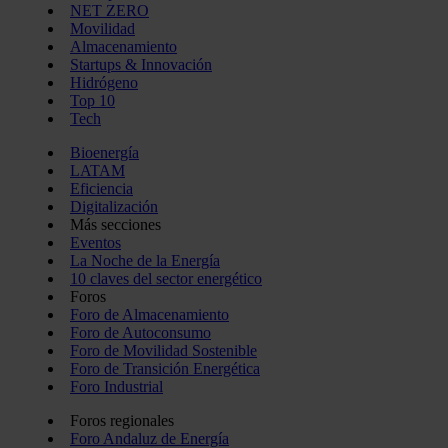
NET ZERO
Movilidad
Almacenamiento
Startups & Innovación
Hidrógeno
Top 10
Tech
Bioenergía
LATAM
Eficiencia
Digitalización
Más secciones
Eventos
La Noche de la Energía
10 claves del sector energético
Foros
Foro de Almacenamiento
Foro de Autoconsumo
Foro de Movilidad Sostenible
Foro de Transición Energética
Foro Industrial
Foros regionales
Foro Andaluz de Energía