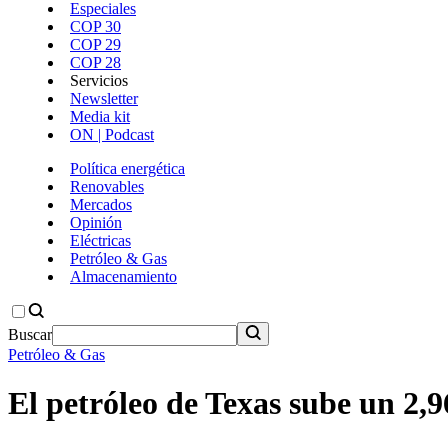
Especiales
COP 30
COP 29
COP 28
Servicios
Newsletter
Media kit
ON | Podcast
Política energética
Renovables
Mercados
Opinión
Eléctricas
Petróleo & Gas
Almacenamiento
Buscar
Petróleo & Gas
El petróleo de Texas sube un 2,