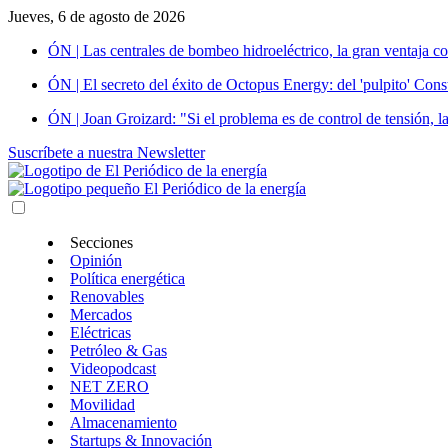
Jueves, 6 de agosto de 2026
ÓN | Las centrales de bombeo hidroeléctrico, la gran ventaja co
ÓN | El secreto del éxito de Octopus Energy: del 'pulpito' Const
ÓN | Joan Groizard: "Si el problema es de control de tensión, l
Suscríbete a nuestra Newsletter
Secciones
Opinión
Política energética
Renovables
Mercados
Eléctricas
Petróleo & Gas
Videopodcast
NET ZERO
Movilidad
Almacenamiento
Startups & Innovación