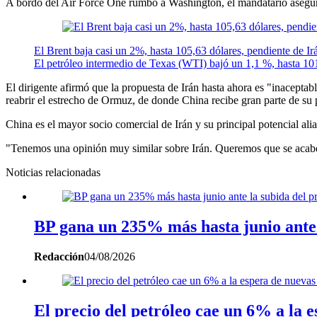
A bordo del Air Force One rumbo a Washington, el mandatario asegur
El Brent baja casi un 2%, hasta 105,63 dólares, pendiente de I
El petróleo intermedio de Texas (WTI) bajó un 1,1 %, hasta 101,
El dirigente afirmó que la propuesta de Irán hasta ahora es "inacepta
reabrir el estrecho de Ormuz, de donde China recibe gran parte de su 
China es el mayor socio comercial de Irán y su principal potencial ali
"Tenemos una opinión muy similar sobre Irán. Queremos que se acabe
Noticias relacionadas
BP gana un 235% más hasta junio ante l
Redacción
04/08/2026
El precio del petróleo cae un 6% a la