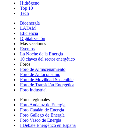
Hidrógeno
Top 10
Tech
Bioenergía
LATAM
Eficiencia
Digitalización
Más secciones
Eventos
La Noche de la Energía
10 claves del sector energético
Foros
Foro de Almacenamiento
Foro de Autoconsumo
Foro de Movilidad Sostenible
Foro de Transición Energética
Foro Industrial
Foros regionales
Foro Andaluz de Energía
Foro Catalán de Energía
Foro Gallego de Energía
Foro Vasco de Energía
I Debate Energético en España