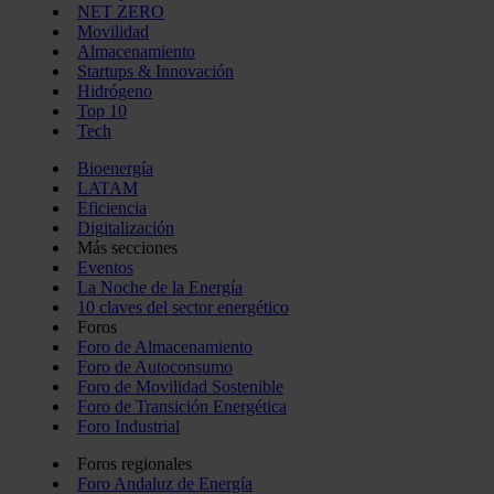
NET ZERO
Movilidad
Almacenamiento
Startups & Innovación
Hidrógeno
Top 10
Tech
Bioenergía
LATAM
Eficiencia
Digitalización
Más secciones
Eventos
La Noche de la Energía
10 claves del sector energético
Foros
Foro de Almacenamiento
Foro de Autoconsumo
Foro de Movilidad Sostenible
Foro de Transición Energética
Foro Industrial
Foros regionales
Foro Andaluz de Energía