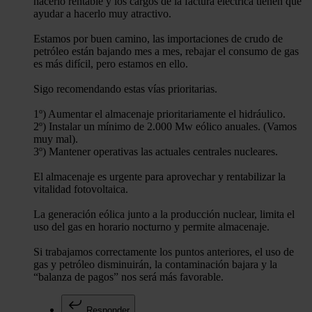
hacerlo rentable y los cargos de la factura eléctrica tienen que
ayudar a hacerlo muy atractivo.
Estamos por buen camino, las importaciones de crudo de
petróleo están bajando mes a mes, rebajar el consumo de gas
es más difícil, pero estamos en ello.
Sigo recomendando estas vías prioritarias.
1º) Aumentar el almacenaje prioritariamente el hidráulico.
2º) Instalar un mínimo de 2.000 Mw eólico anuales. (Vamos
muy mal).
3º) Mantener operativas las actuales centrales nucleares.
El almacenaje es urgente para aprovechar y rentabilizar la
vitalidad fotovoltaica.
La generación eólica junto a la producción nuclear, limita el
uso del gas en horario nocturno y permite almacenaje.
Si trabajamos correctamente los puntos anteriores, el uso de
gas y petróleo disminuirán, la contaminación bajara y la
“balanza de pagos” nos será más favorable.
Responder