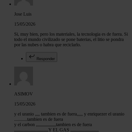
Jose Luis
15/05/2026
Si, muy bien, pero los materiales, la tecnologia es de fuera. Si
todo el mundo civilizado se pone baterias, el litio se pondra
por las nubes o habra que reciclarlo.
Responder
ASIMOV
15/05/2026
y el uranio ,,,, tambien es de fuera,,,,, y enriquezer el uranio
...........tambien es de fuera
y el carbon ,,,,,,,,,,,,,,,,,tambien es de fuera
,,,,,,,,,,,,,,,,,,,,,,,,,,,,,Y EL GAS ,,,,,,,,,,,,,,,,,,,,,,,,