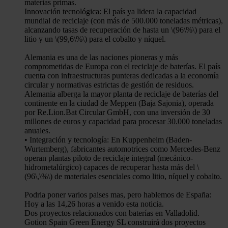
materias primas.
Innovación tecnológica: El país ya lidera la capacidad
mundial de reciclaje (con más de 500.000 toneladas métricas),
alcanzando tasas de recuperación de hasta un \(96\%\) para el
litio y un \(99,6\%\) para el cobalto y níquel.
Alemania es una de las naciones pioneras y más
comprometidas de Europa con el reciclaje de baterías. El país
cuenta con infraestructuras punteras dedicadas a la economía
circular y normativas estrictas de gestión de residuos.
Alemania alberga la mayor planta de reciclaje de baterías del
continente en la ciudad de Meppen (Baja Sajonia), operada
por Re.Lion.Bat Circular GmbH, con una inversión de 30
millones de euros y capacidad para procesar 30.000 toneladas
anuales.
• Integración y tecnología: En Kuppenheim (Baden-
Wurtemberg), fabricantes automotrices como Mercedes-Benz
operan plantas piloto de reciclaje integral (mecánico-
hidrometalúrgico) capaces de recuperar hasta más del \
(96\,\%\) de materiales esenciales como litio, níquel y cobalto.
Podria poner varios paises mas, pero hablemos de España:
Hoy a las 14,26 horas a venido esta noticia.
Dos proyectos relacionados con baterías en Valladolid.
Gotion Spain Green Energy SL construirá dos proyectos