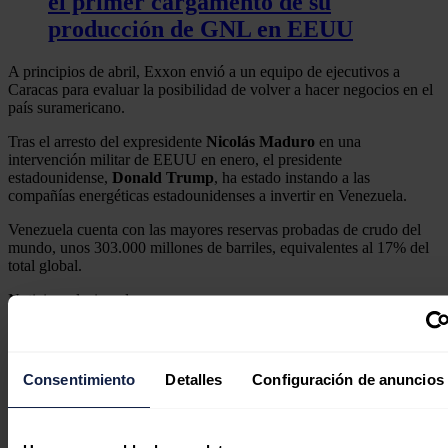
el primer cargamento de su
producción de GNL en EEUU
A principios de abril, Exxon envió a un equipo de ejecutivos a
Caracas para evaluar la posibilidad de volver a hacer negocios en el
país suramericano.
Tras el arresto del expresidente
Nicolás Maduro
en una
intervención militar de EEUU en enero, el presidente
estadounidense,
Donald Trump
, ha estado instando a las
compañías energéticas estadounidenses a invertir en Venezuela.
Venezuela cuenta con las mayores reservas probadas de crudo del
mundo, unos 303.000 millones de barriles, equivalentes al 17% del
total global.
Noticias relacionadas
Consentimiento
Detalles
Configuración de anuncios