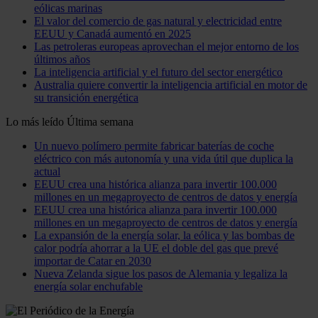
eólicas marinas
El valor del comercio de gas natural y electricidad entre
EEUU y Canadá aumentó en 2025
Las petroleras europeas aprovechan el mejor entorno de los
últimos años
La inteligencia artificial y el futuro del sector energético
Australia quiere convertir la inteligencia artificial en motor de
su transición energética
Lo más leído
Última semana
Un nuevo polímero permite fabricar baterías de coche
eléctrico con más autonomía y una vida útil que duplica la
actual
EEUU crea una histórica alianza para invertir 100.000
millones en un megaproyecto de centros de datos y energía
EEUU crea una histórica alianza para invertir 100.000
millones en un megaproyecto de centros de datos y energía
La expansión de la energía solar, la eólica y las bombas de
calor podría ahorrar a la UE el doble del gas que prevé
importar de Catar en 2030
Nueva Zelanda sigue los pasos de Alemania y legaliza la
energía solar enchufable