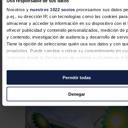
Uso responsable de sus datos
Nosotros y
nuestros 1022 socios
procesamos sus datos pe
p.ej., su dirección IP, con tecnologías como las cookies para
almacenar y acceder la información en su dispositivo con el 
ofrecer publicidad y contenido personalizados, medición de p
y contenido, investigación de audiencia y desarrollo de servi
Tiene la opción de seleccionar quién usa sus datos y con qu
El petróleo de Texas sube un 1,4 %, a
propósitos. Puede cambiar o retirar su consentimiento en cu
76,27 dólares, pendiente de acuerdo
momento desde la Declaración de cookies o clicando en el 
para abrir Ormuz
consentimiento.
Redacción
06/08/2026
Permitir todas
Si lo permite, también quisiéramos:
Recopilar información sobre su ubicación geográfica
puede tener una precisión de varios metros
Denegar
Identificar su dispositivo analizándolo activamente p
características específicas (huellas digitales)
Obtenga más información sobre cómo se procesan sus dato
personales y establezca sus preferencias en la
sección de 