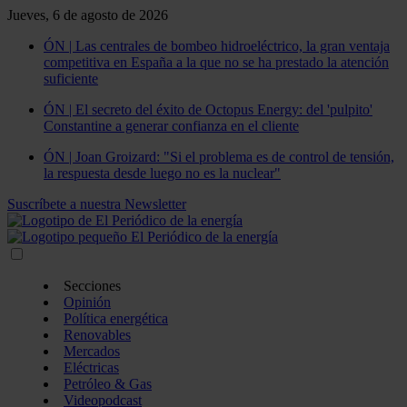
Jueves, 6 de agosto de 2026
ÓN | Las centrales de bombeo hidroeléctrico, la gran ventaja
competitiva en España a la que no se ha prestado la atención
suficiente
ÓN | El secreto del éxito de Octopus Energy: del 'pulpito'
Constantine a generar confianza en el cliente
ÓN | Joan Groizard: "Si el problema es de control de tensión,
la respuesta desde luego no es la nuclear"
Suscríbete a nuestra Newsletter
Secciones
Opinión
Política energética
Renovables
Mercados
Eléctricas
Petróleo & Gas
Videopodcast