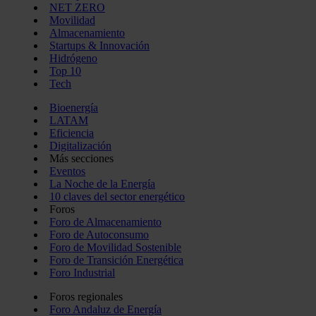
NET ZERO
Movilidad
Almacenamiento
Startups & Innovación
Hidrógeno
Top 10
Tech
Bioenergía
LATAM
Eficiencia
Digitalización
Más secciones
Eventos
La Noche de la Energía
10 claves del sector energético
Foros
Foro de Almacenamiento
Foro de Autoconsumo
Foro de Movilidad Sostenible
Foro de Transición Energética
Foro Industrial
Foros regionales
Foro Andaluz de Energía